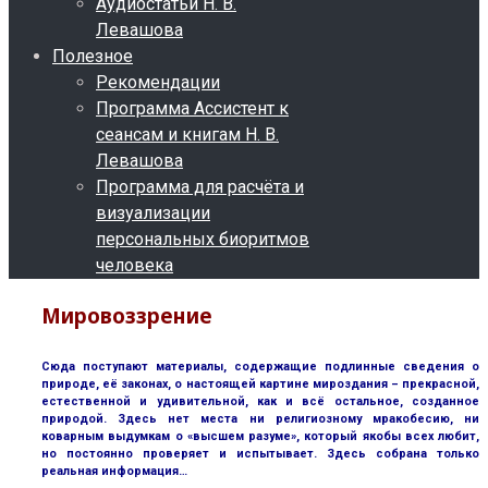
Аудиостатьи Н. В.
Левашова
Полезное
Рекомендации
Программа Ассистент к
сеансам и книгам Н. В.
Левашова
Программа для расчёта и
визуализации
персональных биоритмов
человека
Мировоззрение
Сюда поступают материалы, содержащие подлинные сведения о
природе, её законах, о настоящей картине мироздания – прекрасной,
естественной и удивительной, как и всё остальное, созданное
природой. Здесь нет места ни религиозному мракобесию, ни
коварным выдумкам о «высшем разуме», который якобы всех любит,
но постоянно проверяет и испытывает. Здесь собрана только
реальная информация…