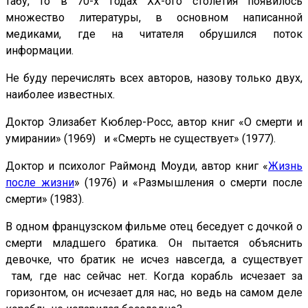
табу, то в 70-х годах XX-ого столетия появилось
множество литературы, в основном написанной
медиками, где на читателя обрушился поток
информации.
Не буду перечислять всех авторов, назову только двух,
наиболее известных.
Доктор Элизабет Кюблер-Росс, автор книг «О смерти и
умирании» (1969) и «Смерть не существует» (1977).
Доктор и психолог Раймонд Моуди, автор книг «
Жизнь
после жизни
» (1976) и «Размышления о смерти после
смерти» (1983).
В одном французском фильме отец беседует с дочкой о
смерти младшего братика. Он пытается объяснить
девочке, что братик не исчез навсегда, а существует
там, где нас сейчас нет. Когда корабль исчезает за
горизонтом, он исчезает для нас, но ведь на самом деле