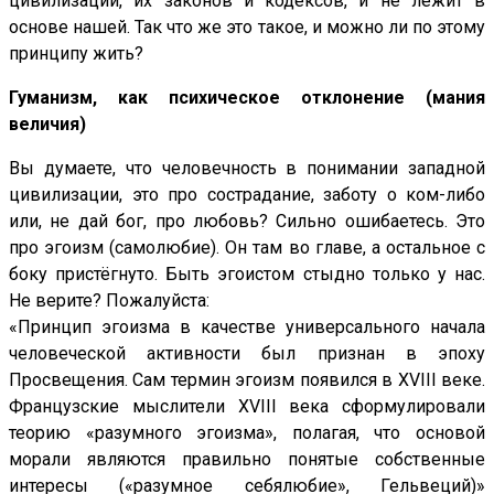
цивилизации, их законов и кодексов, и не лежит в
основе нашей. Так что же это такое, и можно ли по этому
принципу жить?
Гуманизм, как психическое отклонение (мания
величия)
Вы думаете, что человечность в понимании западной
цивилизации, это про сострадание, заботу о ком-либо
или, не дай бог, про любовь? Сильно ошибаетесь. Это
про эгоизм (самолюбие). Он там во главе, а остальное с
боку пристёгнуто. Быть эгоистом стыдно только у нас.
Не верите? Пожалуйста:
«Принцип эгоизма в качестве универсального начала
человеческой активности был признан в эпоху
Просвещения. Сам термин эгоизм появился в XVIII веке.
Французские мыслители XVIII века сформулировали
теорию «разумного эгоизма», полагая, что основой
морали являются правильно понятые собственные
интересы («разумное себялюбие», Гельвеций)»