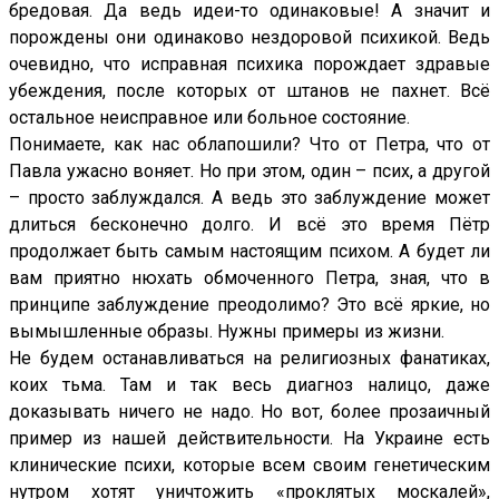
бредовая. Да ведь идеи-то одинаковые! А значит и
порождены они одинаково нездоровой психикой. Ведь
очевидно, что исправная психика порождает здравые
убеждения, после которых от штанов не пахнет. Всё
остальное неисправное или больное состояние.
Понимаете, как нас облапошили? Что от Петра, что от
Павла ужасно воняет. Но при этом, один – псих, а другой
– просто заблуждался. А ведь это заблуждение может
длиться бесконечно долго. И всё это время Пётр
продолжает быть самым настоящим психом. А будет ли
вам приятно нюхать обмоченного Петра, зная, что в
принципе заблуждение преодолимо? Это всё яркие, но
вымышленные образы. Нужны примеры из жизни.
Не будем останавливаться на религиозных фанатиках,
коих тьма. Там и так весь диагноз налицо, даже
доказывать ничего не надо. Но вот, более прозаичный
пример из нашей действительности. На Украине есть
клинические психи, которые всем своим генетическим
нутром хотят уничтожить «проклятых москалей»,