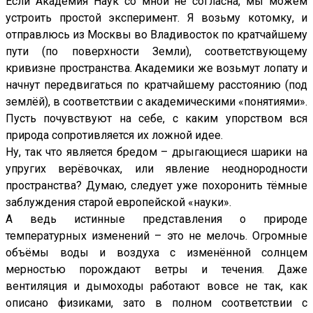
Если Академия Наук со мной не согласна, мы можем
устроить простой эксперимент. Я возьму котомку, и
отправлюсь из Москвы во Владивосток по кратчайшему
пути (по поверхности Земли), соответствующему
кривизне пространства. Академики же возьмут лопату и
начнут передвигаться по кратчайшему расстоянию (под
землёй), в соответствии с академическими «понятиями».
Пусть почувствуют на себе, с каким упорством вся
природа сопротивляется их ложной идее.
Ну, так что является бредом – дрыгающиеся шарики на
упругих верёвочках, или явление неоднородности
пространства? Думаю, следует уже похоронить тёмные
заблуждения старой европейской «науки».
А ведь истинные представления о природе
температурных изменений – это не мелочь. Огромные
объёмы воды и воздуха с изменённой солнцем
мерностью порождают ветры и течения. Даже
вентиляция и дымоходы работают вовсе не так, как
описано физиками, зато в полном соответствии с