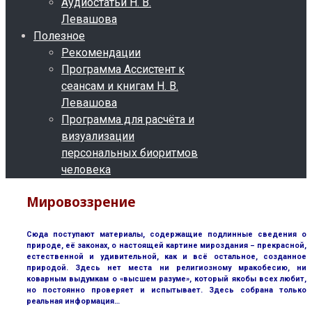
Аудиостатьи Н. В.
Левашова
Полезное
Рекомендации
Программа Ассистент к
сеансам и книгам Н. В.
Левашова
Программа для расчёта и
визуализации
персональных биоритмов
человека
Мировоззрение
Сюда поступают материалы, содержащие подлинные сведения о
природе, её законах, о настоящей картине мироздания – прекрасной,
естественной и удивительной, как и всё остальное, созданное
природой. Здесь нет места ни религиозному мракобесию, ни
коварным выдумкам о «высшем разуме», который якобы всех любит,
но постоянно проверяет и испытывает. Здесь собрана только
реальная информация…