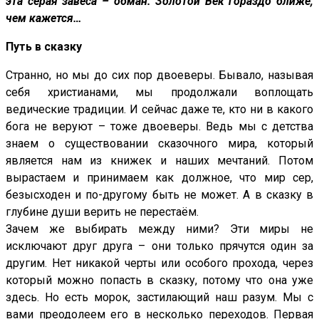
эта серая завеса – обман. Золотой Век гораздо ближе,
чем кажется…
Путь в сказку
Странно, но мы до сих пор двоеверы. Бывало, называя
себя христианами, мы продолжали воплощать
ведические традиции. И сейчас даже те, кто ни в какого
бога не веруют – тоже двоеверы. Ведь мы с детства
знаем о существовании сказочного мира, который
является нам из книжек и наших мечтаний. Потом
вырастаем и принимаем как должное, что мир сер,
безысходен и по-другому быть не может. А в сказку в
глубине души верить не перестаём.
Зачем же выбирать между ними? Эти миры не
исключают друг друга – они только прячутся один за
другим. Нет никакой черты или особого прохода, через
который можно попасть в сказку, потому что она уже
здесь. Но есть морок, застилающий наш разум. Мы с
вами преодолеем его в несколько переходов. Первая