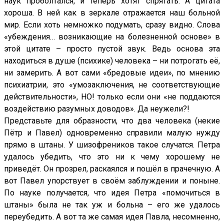
наук проболтался, и теперь хотят спрятать. А цитата
хороша. В ней как в зеркале отражается наш больной
мир. Если хоть немножко подумать, сразу видно. Слова
«убеждения… возникающие на болезненной основе» в
этой цитате – просто пустой звук. Ведь основа эта
находиться в душе (психике) человека – ни потрогать её,
ни замерить. А вот сами «бредовые идеи», по мнению
психиатрии, это «умозаключения, не соответствующие
действительности», НО! только если они «не поддаются
воздействию разумных доводов». Да неужели?!
Представьте для образности, что два человека (некие
Пётр и Павел) одновременно справили малую нужду
прямо в штаны. У шизофреников такое случатся. Петра
удалось убедить, что это ни к чему хорошему не
приведёт. Он прозрел, раскаялся и пошёл в прачечную. А
вот Павел упорствует в своём заблуждении и поныне.
По науке получается, что идея Петра «помочиться в
штаны» была не так уж и больна – его же удалось
переубедить. А вот та же самая идея Павла, несомненно,