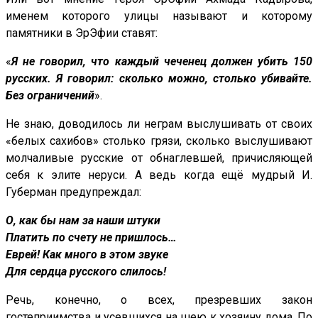
именем которого улицы называют и которому
памятники в ЭрЭфии ставят:
«
Я не говорил, что каждый чеченец должен убить 150
русских. Я говорил: сколько можно, столько убивайте.
Без ограничений
».
Не знаю, доводилось ли неграм выслушивать от своих
«белых сахибов» столько грязи, сколько выслушивают
молчаливые русские от обнаглевшей, причисляющей
себя к элите неруси. А ведь когда ещё мудрый И.
Губерман предупреждал:
О, как бы нам за наши штуки
Платить по счету не пришлось…
Еврей! Как много в этом звуке
Для сердца русского слилось!
Речь, конечно, о всех, презревших закон
гостеприимства и усевшихся на шею к хозяину дома. По