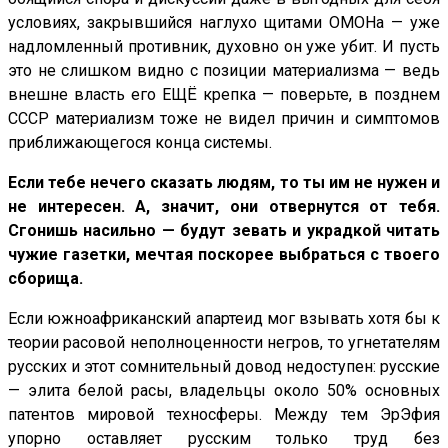
условиях, закрывшийся наглухо щитами ОМОНа — уже
надломленный противник, духовно он уже убит. И пусть
это не слишком видно с позиции материализма — ведь
внешне власть его ЕЩЁ крепка — поверьте, в позднем
СССР материализм тоже не видел причин и симптомов
приближающегося конца системы.
Если тебе нечего сказать людям, то ты им не нужен и
не интересен. А, значит, они отвернутся от тебя.
Сгонишь насильно — будут зевать и украдкой читать
чужие газетки, мечтая поскорее выбраться с твоего
сборища.
Если южноафриканский апартеид мог взывать хотя бы к
теории расовой неполноценности негров, то угнетателям
русских и этот сомнительный довод недоступен: русские
— элита белой расы, владельцы около 50% основных
патентов мировой техносферы. Между тем ЭрЭфия
упорно оставляет русским только труд без