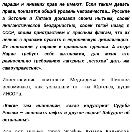
параши и никаких прав не имеют. Если таким давать
права, понизится общий уровень человечества… Русские
в Эстонии и Латвии доказали своим нытьем, своей
лингвистической бездарностью, своей тягой назад в
СССР, своим пристрастием к красным флагам, что их
нельзя с правами пускать в европейскую цивилизацию.
Их положили у параши и правильно сделали. А когда
Нарва требует себе автономии, для меня это
равносильно требованию лагерных „петухов“ дать им
самоуправление
».
Известнейшие психологи Медведева и Шишова
вспоминают, как услышали от г-на Юргенса, души
ИНСОРа:
«
Какие там инновации, какая индустрия! Судьба
России — вывозить нефть и другое сырьё! Забудьте об
остальном!
»
Или вот мнение героя ЭрЭфии Ахмада Кадырова,