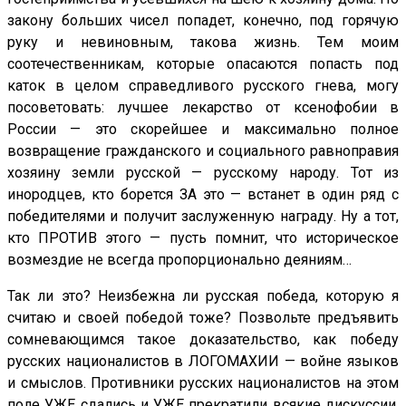
закону больших чисел попадет, конечно, под горячую
руку и невиновным, такова жизнь. Тем моим
соотечественникам, которые опасаются попасть под
каток в целом справедливого русского гнева, могу
посоветовать: лучшее лекарство от ксенофобии в
России — это скорейшее и максимально полное
возвращение гражданского и социального равноправия
хозяину земли русской — русскому народу. Тот из
инородцев, кто борется ЗА это — встанет в один ряд с
победителями и получит заслуженную награду. Ну а тот,
кто ПРОТИВ этого — пусть помнит, что историческое
возмездие не всегда пропорционально деяниям…
Так ли это? Неизбежна ли русская победа, которую я
считаю и своей победой тоже? Позвольте предъявить
сомневающимся такое доказательство, как победу
русских националистов в ЛОГОМАХИИ — войне языков
и смыслов. Противники русских националистов на этом
поле УЖЕ сдались и УЖЕ прекратили всякие дискуссии.