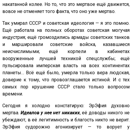
накатанной колее. Но то, что это мертвое ещё движется,
вовсе не отменяет того факта, что оно уже мертво.
Так умирал СССР и советская идеология — я это помню.
Ещё работала на полных оборотах советская могучая
индустрия; ещё громоздились армады советских танков
и маршировали советские войска, казавшиеся
неисчислимыми; ещё корпели в кабинетах
вооруженные лучшей техникой спецслужбы; ещё
пульсировала имперская власть на всех континентах
планеты… Всё ещё было, умерла только вера людская,
доверие к тому, что провозглашается истиной. И с тех
самых пор крушение СССР стало только вопросом
времени.
Сегодня я холодно констатирую: ЭрЭфия духовно
мертва.
Идеалов у нее нет никаких
, её доводы никого не
убеждают, в её легитимность и благость никто не верит.
ЭрЭфия судорожно агонизирует — то ворует у