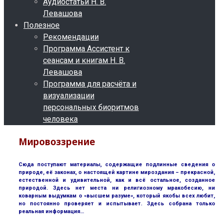
Аудиостатьи Н. В.
Левашова
Полезное
Рекомендации
Программа Ассистент к
сеансам и книгам Н. В.
Левашова
Программа для расчёта и
визуализации
персональных биоритмов
человека
Мировоззрение
Сюда поступают материалы, содержащие подлинные сведения о
природе, её законах, о настоящей картине мироздания – прекрасной,
естественной и удивительной, как и всё остальное, созданное
природой. Здесь нет места ни религиозному мракобесию, ни
коварным выдумкам о «высшем разуме», который якобы всех любит,
но постоянно проверяет и испытывает. Здесь собрана только
реальная информация…