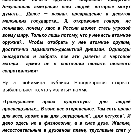
Безусловная эмиграция всех людей, которые могут
думать… Далее — развал, превращение в десяток
маленьких государств… Я, откровенно говоря, не
понимаю, почему хаос в России может стать угрозой
всему миру. Только лишь потому, что у нее есть атомное
оружие?.. Чтобы отобрать у нее атомное оружие,
достаточно парашютно-десантной дивизии. Однажды
высадиться и забрать все эти ракеты к чертовой
матери… армия не в состоянии оказать никакого
сопротивления
».
Ну а любимица публики Новодворская открыто
выбалтывает то, что у «элиты» на уме:
«
Гражданские права существуют для людей
просвещенных… В зоне все откровеннее. Там есть права
для всех, кроме как для „опущенных“, „для петухов“. И
дело здесь не в физиологии, а в силе духа. Жалкие,
несостоятельные в духовном плане, трусливые спят у