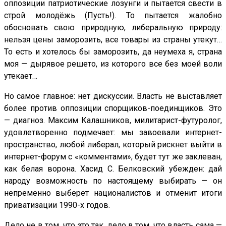
оппозиции патриотические лозунги и пытается свести в
строй молодёжь (Пусть!). То пытается жалобно
обосновать свою природную, либеральную природу:
нельзя цены заморозить, все товары из страны утекут…
То есть и хотелось бы заморозить, да неумеха я, страна
моя — дырявое решето, из которого все без моей воли
утекает…
Но самое главное: нет дискуссии. Власть не выставляет
более против оппозиции спорщиков-поединщиков. Это
— диагноз. Максим Калашников, милитарист-футуролог,
удовлетворенно подмечает: мы завоевали интернет-
пространство, любой либерал, который рискнет выйти в
интернет-форум с «комментами», будет тут же заклеван,
как белая ворона. Хасид С. Белковский убежден: дай
народу возможность по настоящему выбирать — он
непременно выберет националистов и отменит итоги
приватизации 1990-х годов.
Дело не в том, что это так, дело в том, что власть сама —