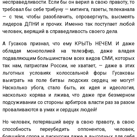
несправедливости. Если бы он верил в свою правоту, то
требовал бы себе трибуну — митинга, газеты, телеканала
— с тем, чтобы разоблачить, опровергнуть, высмеять
лидеров ДПНИ и прочих. Именно так поступает любой
человек, верящий в справедливость своего дела.
А Гусаков признал, что ему КРЫТЬ НЕЧЕМ. И даже
обладая монополией на телеэфир, даже владея
подавляющим большинством всех видов СМИ, которых
так нам, патриотам России, не хватает, — даже в этих
льготных условиях колоссальной форы Гусаковы
выиграть на поле битвы людских сердец не могут!
Насколько убога, стало быть, их идея и идеология,
насколько корява и лжива, что даже при безмерном
подсуживании со стороны арбитров власти раз за разом
проваливаются в умах и сердцах людей!
Но человек, потерявший веру в свою правоту, в свою
способность переубедить оппонентов, человек,
боящийся спора и дискуссии даже в выгодных для себя