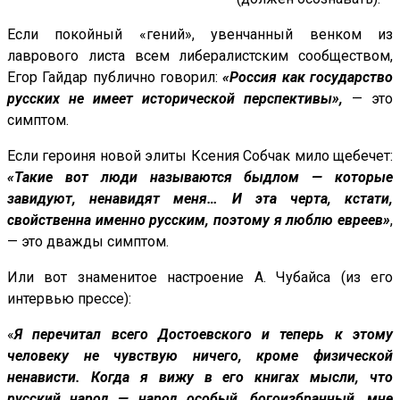
Если покойный «гений», увенчанный венком из
лаврового листа всем либералистским сообществом,
Егор Гайдар публично говорил:
«Россия как государство
русских не имеет исторической перспективы»,
— это
симптом.
Если героиня новой элиты Ксения Собчак мило щебечет:
«Такие вот люди называются быдлом — которые
завидуют, ненавидят меня… И эта черта, кстати,
свойственна именно русским, поэтому я люблю евреев»
,
— это дважды симптом.
Или вот знаменитое настроение А. Чубайса (из его
интервью прессе):
«
Я перечитал всего Достоевского и теперь к этому
человеку не чувствую ничего, кроме физической
ненависти. Когда я вижу в его книгах мысли, что
русский народ — народ особый, богоизбранный, мне