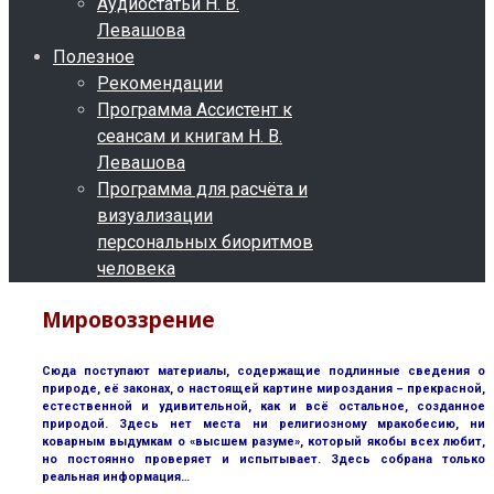
Аудиостатьи Н. В.
Левашова
Полезное
Рекомендации
Программа Ассистент к
сеансам и книгам Н. В.
Левашова
Программа для расчёта и
визуализации
персональных биоритмов
человека
Мировоззрение
Сюда поступают материалы, содержащие подлинные сведения о
природе, её законах, о настоящей картине мироздания – прекрасной,
естественной и удивительной, как и всё остальное, созданное
природой. Здесь нет места ни религиозному мракобесию, ни
коварным выдумкам о «высшем разуме», который якобы всех любит,
но постоянно проверяет и испытывает. Здесь собрана только
реальная информация…