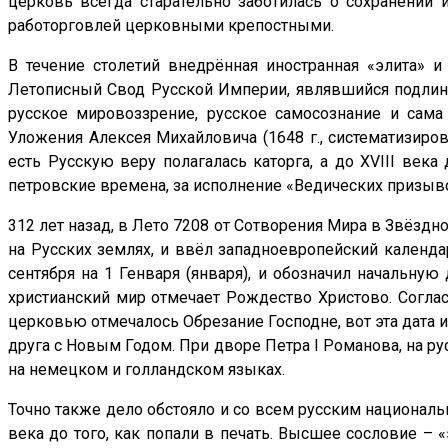
церковь всегда старательно заботилась о сохранении 
работорговлей церковными крепостными.
В течение столетий внедрённая иностранная «элита» 
Летописный Свод Русской Империи, являвшийся подлин
русское мировоззрение, русское самосознание и сама
Уложения Алексея Михайловича (1648 г., систематизиро
есть Русскую веру полагалась каторга, а до XVIII века
петровские времена, за исполнение «Ведических призыво
312 лет назад, в Лето 7208 от Сотворения Мира в Звёзд
на Русских землях, и ввёл западноевропейский календа
сентября на 1 Генваря (января), и обозначил начальную
христианский мир отмечает Рождество Христово. Соглас
церковью отмечалось Обрезание Господне, вот эта дата 
друга с Новым Годом. При дворе Петра I Романова, на ру
на немецком и голландском языках.
Точно также дело обстояло и со всем русским национал
века до того, как попали в печать. Высшее сословие – 