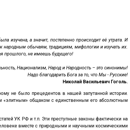
ла изучена, а значит, постепенно происходит её утрата. И
 к народным обычаям, традициям, мифологии и изучать их.
ная прошлого, не имеешь будущего!
ьность, Национализм, Народ и Народность – это синонимы!
Надо благодарить Бога за то, что Мы - Русские!
Николай Васильевич Гоголь.
рому не было прецедентов в нашей запутанной истории.
м «элитным» общаком с единственным его абсолютным
татей УК РФ и т.п. Эти преступные законы фактически на
 человеке вместе с природными и научными космическими