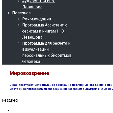
Аудиостатьи Н. В.
Левашова
Полезное
Рекомендации
Программа Ассистент к
сеансам и книгам Н. В.
Левашова
Программа для расчёта и
визуализации
персональных биоритмов
человека
Мировоззрение
Сюда поступают материалы, содержащие подлинные сведения о природ
места ни религиозному мракобесию, ни коварным выдумкам о «высшем 
Featured