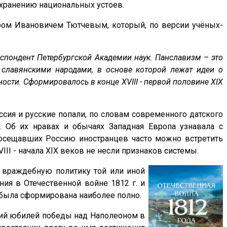
охранению национальных устоев.
ром Ивановичем Тютчевым, который, по версии учёных-
респондент Петербургской Академии наук. Панславизм – это
х славянскими народами, в основе которой лежат идеи о
ости. Сформировалось в конце XVIII - первой половине XIX
.
сия и русские попали, по словам современного датского
 Об их нравах и обычаях Западная Европа узнавала с
 посещавших Россию иностранцев часто можно встретить
II - начала XIX веков не несли признаков системы.
 враждебную политику той или иной
ия в Отечественной войне 1812 г. и
. была сформирована наиболее полно.
тний юбилей победы над Наполеоном в