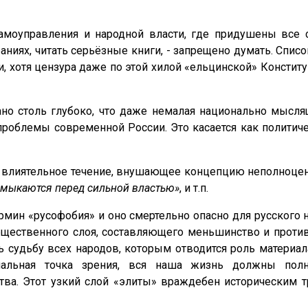
 самоуправления и народной власти, где придушены все
аниях, читать серьёзные книги, - запрещено думать. Спи
хотя цензура даже по этой хилой «ельцинской» Конституц
ано столь глубоко, что даже немалая национально мысля
облемы современной России. Это касается как политиче
влиятельное течение, внушающее концепцию неполноценн
есмыкаются перед сильной властью»
, и т.п.
рмин «русофобия» и оно смертельно опасно для русского 
бщественного слоя, составляющего меньшинство и против
 судьбу всех народов, которым отводится роль материал
иональная точка зрения, вся наша жизнь должны пол
тва. Этот узкий слой «элиты» враждебен историческим