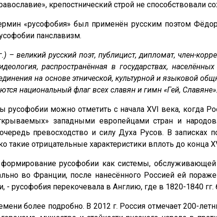
равославие», крепостнический строй не способствовали с
термин «русофобия» был применён русским поэтом Фёдо
русофобии панславизм.
.) – великий русский поэт, публицист, дипломат, член-кор
 идеология, распространённая в государствах, населённы
динения на основе этнической, культурной и языковой общн
тся национальный флаг всех славян и гимн «Гей, Славяне»
русофобии можно отметить с начала XVI века, когда Рос
открываемых» западными европейцами стран и народов.
очередь превосходство и силу Духа Русов. В записках
о такие отрицательные характеристики вплоть до конца XVI
ит формирование русофобии как системы, обслуживающей
ьно во Франции, после нанесённого Россией ей поражен
, - русофобия перекочевала в Англию, где в 1820-1840 гг
емени более подробно. В 2012 г. Россия отмечает 200-ле