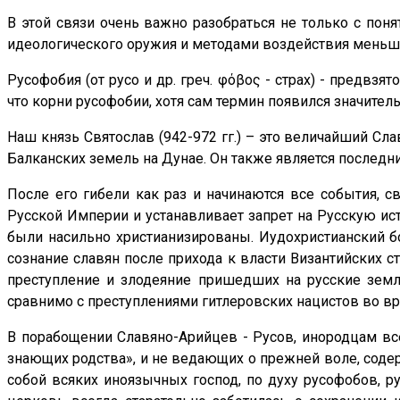
В этой связи очень важно разобраться не только с поня
идеологического оружия и методами воздействия меньши
Русофобия (от русо и др. греч. φόβος - страх) - предвз
что корни русофобии, хотя сам термин появился значите
Наш князь Святослав (942-972 гг.) – это величайший Сл
Балканских земель на Дунае. Он также является послед
После его гибели как раз и начинаются все события, 
Русской Империи и устанавливает запрет на Русскую ист
были насильно христианизированы. Иудохристианский б
сознание славян после прихода к власти Византийских 
преступление и злодеяние пришедших на русские земл
сравнимо с преступлениями гитлеровских нацистов во в
В порабощении Славяно-Арийцев - Русов, инородцам все
знающих родства», и не ведающих о прежней воле, содер
собой всяких иноязычных господ, по духу русофобов, р