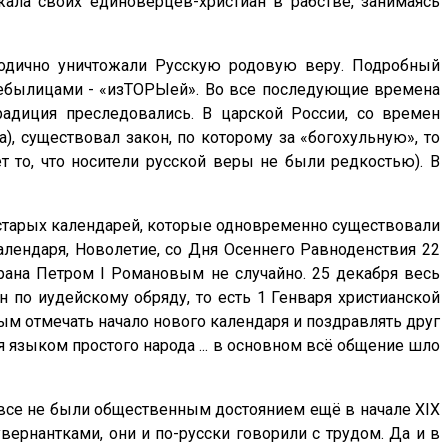
жала своих единоверцев-христиан в рабстве, занимаясь
етодично уничтожали Русскую родовую веру. Подробный
небылицами - «изТОРЫей». Во все последующие времена
радиция преследовались. В царской России, со времен
, существовал закон, по которому за «богохульную», то
ет то, что носители русской веры не были редкостью). В
х старых календарей, которые одновременно существовали
алендаря, Новолетие, со Дня Осеннего Равноденствия 22
ыбрана Петром I Романовым не случайно. 25 декабря весь
 по иудейскому обряду, то есть 1 Генваря христианской
ым отмечать начало нового календаря и поздравлять друг
я языком простого народа ... в основном всё общение шло
овсе не были общественным достоянием ещё в начале XIX
вернантками, они и по-русски говорили с трудом. Да и в