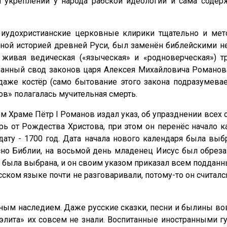
и укреплении у народа рабской идеологии и сама содер
и иудохристианские церковные клирики тщательно и м
ной историей древней Руси, был заменён библейскими 
 живая ведическая («языческая» и «родноверческая») т
ванный свод законов царя Алексея Михайловича Романова)
 даже костёр (само бытование этого закона подразумева
в» полагалась мучительная смерть.
ном Храме Пётр I Романов издал указ, об упразднении все
рь от Рождества Христова, при этом он перенёс начало к
 дату - 1700 год. Дата начала нового календаря была в
но Библии, на восьмой день младенец Иисус был обрезан
и была выбрана, и он своим указом приказал всем подданн
сском языке почти не разговаривали, потому-то он считалс
ьным наследием. Даже русские сказки, песни и былины в
«элита» их совсем не знали. Воспитанные иностранными гу