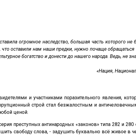
ставила огромное наследство, большая часть которого не бы
, что оставили нам наши предки, нужно почаще обращаться
ьтурное богатство и донести до нашего народа. Ведь, не з
«Нация, Национал
видетелями и участниками поразительного явления, кото
рупционный строй стал безжалостным и античеловечны
любой ценой.
ерия преступных антинародных «законов» типа 282 и 280 с
шить свободу слова, - задушить буквально всё живое в