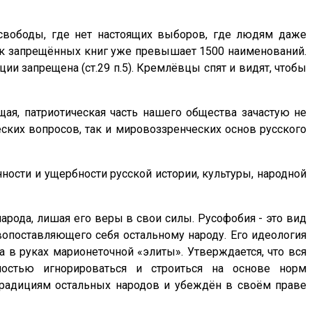
 свободы, где нет настоящих выборов, где людям даже
сок запрещённых книг уже превышает 1500 наименований.
ии запрещена (ст.29 п.5). Кремлёвцы спят и видят, чтобы
щая, патриотическая часть нашего общества зачастую не
ских вопросов, так и мировоззренческих основ русского
ости и ущербности русской истории, культуры, народной
народа, лишая его веры в свои силы. Русофобия - это вид
опоставляющего себя остальному народу. Его идеология
а в руках марионеточной «элиты». Утверждается, что вся
ностью игнорироваться и строиться на основе норм
 традициям остальных народов и убеждён в своём праве