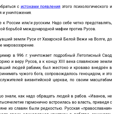
обраться с
истоками появления
этого психологического и
 и уничтожения.
е к России или/и русским. Надо себе четко представлять,
нной борьбой международной мафии против Русов.
нувший земли Руси от Хазарской Белой Вежи на Волге, до
ое мировоззрение.
адимир в 996 г. уничтожает подробный Летописный Свод
рию и веру Русов, а к концу XIII века славянские земли
вавший людей рабами, был жестоко и кроваво внедрён в
ринимать чужого бога, сопровождалось геноцидом, и это
 служителей византийской церкви, по своим масштабам
о знали, как надо обращать людей в рабов. «Иванов, не
тысячелетие гармонично встроилась во власть, приведя с
ряне из славян были редкостью. Русская «православная»