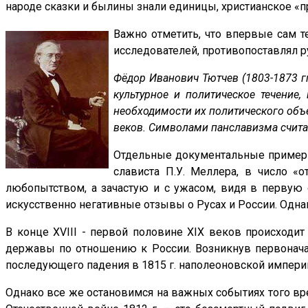
народе сказки и былины знали единицы, христианское «п
Важно отметить, что впервые сам 
исследователей, противопоставлял 
Фёдор Иванович Тютчев (1803-1873 гг
культурное и политическое течение,
необходимости их политического объе
веков. Символами панславизма считаю
Отдельные документальные примеры 
слависта П.У. Меллера, в число «
любопытством, а зачастую и с ужасом, видя в первую 
искусственно негативные отзывы о Русах и России. Однак
В конце XVIII - первой половине XIX веков происход
державы по отношению к России. Возникнув первоначал
последующего падения в 1815 г. наполеоновской империи
Однако все же остановимся на важных событиях того вр