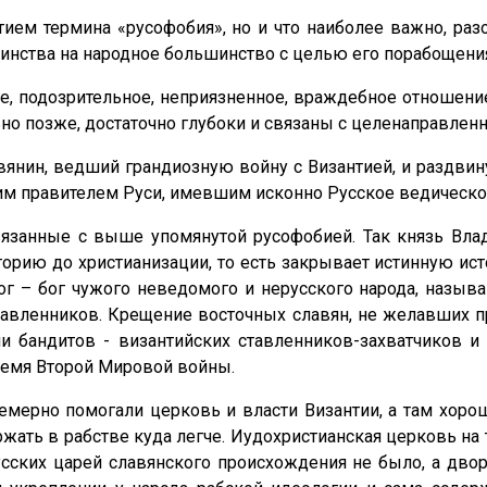
тием термина «русофобия», но и что наиболее важно, раз
нства на народное большинство с целью его порабощения
ятое, подозрительное, неприязненное, враждебное отношени
льно позже, достаточно глубоки и связаны с целенаправле
авянин, ведший грандиозную войну с Византией, и раздви
ним правителем Руси, имевшим исконно Русское ведическ
связанные с выше упомянутой русофобией. Так князь Вл
орию до христианизации, то есть закрывает истинную исто
ог – бог чужого неведомого и нерусского народа, назы
ставленников. Крещение восточных славян, не желавших п
и бандитов - византийских ставленников-захватчиков и
ремя Второй Мировой войны.
мерно помогали церковь и власти Византии, а там хорош
жать в рабстве куда легче. Иудохристианская церковь на 
усских царей славянского происхождения не было, а дво