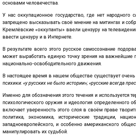
основами человечества.
У нас оккупационное государство, где нет народного
запрещено высказывать своё мнение на митингах и собр
Кремлёвские «оккупанты» ввели цензуру на телевидении, 
ввести цензуру и в Интернете.
В результате всего этого русское самосознание подорв
может выработать единую точку зрения на важнейшие пр
национально-освободительного движения.
В настоящее время в нашем обществе существует очень 
психики:
«у русских не было истории»; «русские всегда пр
Именно для обозначения этого течения и используется те
психологического оружия и идеология определенного о
включает уверенность этого слоя в своём праве творить
политика, экономика, исторические традиции, нац
западноевропейского, и особенно американского общес
манипулировать их судьбой.