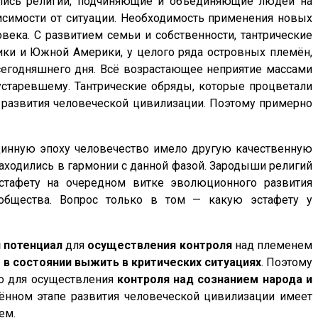
дались религии, подчиняющие и объединяющие людей на
ависимости от ситуации. Необходимость применения новых
века. С развитием семьи и собственности, тантрические
ики и Южной Америки, у целого ряда островных племён,
сегодняшнего дня. Всё возрастающее неприятие массами
 устаревшему. Тантрические обряды, которые процветали
у развития человеческой цивилизации. Поэтому примерно
общинную эпоху человечество имело другую качественную
находились в гармонии с данной фазой. Зародыши религий
эстафету на очередном витке эволюционного развития
общества. Вопрос только в том — какую эстафету у
 потенциал
для
осуществления контроля
над племенем
 в состоянии выжить в критических ситуациях
. Поэтому
го для осуществления
контроля над сознанием народа и
лённом этапе развития человеческой цивилизации имеет
ем.