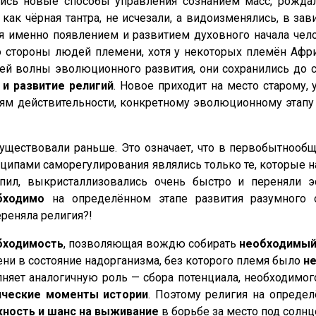
ялись новые способы управления сознанием масс, рож
как чёрная тантра, не исчезали, а видоизменялись, в з
я именно появлением и развитием духовного начала чело
 стороны людей племени, хотя у некоторых племён Афр
й волны эволюционного развития, они сохранились до 
и развитие религий
. Новое приходит на место старому,
лиям действительности, конкретному эволюционному этап
 существовали раньше. Это означает, что в первобытно
нципами саморегулирования являлись только те, которые 
тупил, выкристаллизовались очень быстро и переняли 
бходимо
на определённом этапе развития разумного 
реняла религия?!
бходимость
, позволяющая вождю собирать
необходимый
ни в состояние надорганизма, без которого племя было
не
лняет аналогичную роль — сбора потенциала, необходимо
ические моменты истории
. Поэтому религия на опреде
ность и шанс на выживание
в борьбе за место под солнц