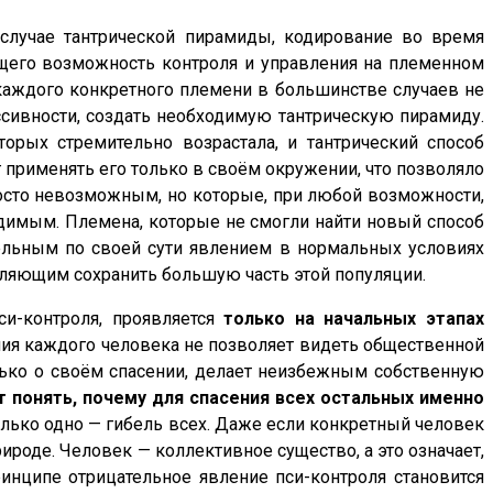
случае тантрической пирамиды, кодирование во время
ющего возможность контроля и управления на племенном
ь каждого конкретного племени в большинстве случаев не
ссивности, создать необходимую тантрическую пирамиду.
орых стремительно возрастала, и тантрический способ
применять его только в своём окружении, что позволяло
осто невозможным, но которые, при любой возможности,
одимым. Племена, которые не смогли найти новый способ
тельным по своей сути явлением в нормальных условиях
ляющим сохранить большую часть этой популяции.
си-контроля, проявляется
только на начальных этапах
ания каждого человека не позволяет видеть общественной
олько о своём спасении, делает неизбежным собственную
 понять, почему для спасения всех остальных именно
только одно — гибель всех. Даже если конкретный человек
ироде. Человек — коллективное существо, а это означает,
ринципе отрицательное явление пси-контроля становится