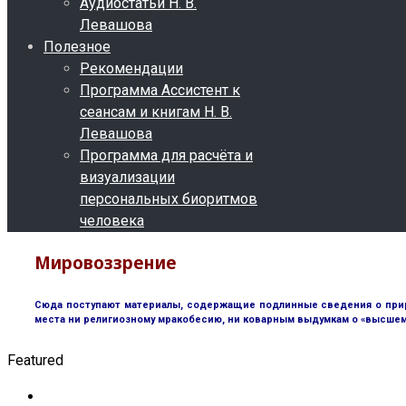
Аудиостатьи Н. В.
Левашова
Полезное
Рекомендации
Программа Ассистент к
сеансам и книгам Н. В.
Левашова
Программа для расчёта и
визуализации
персональных биоритмов
человека
Мировоззрение
Сюда поступают материалы, содержащие подлинные сведения о природ
места ни религиозному мракобесию, ни коварным выдумкам о «высшем 
Featured