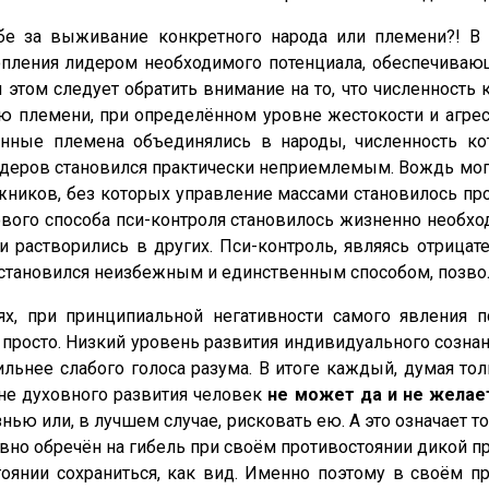
е за выживание конкретного народа или племени?! В 
опления лидером необходимого потенциала, обеспечива
и этом следует обратить внимание на то, что численност
ю племени, при определённом уровне жестокости и агре
нные племена объединялись в народы, численность кот
деров становился практически неприемлемым. Вождь мог 
ников, без которых управление массами становилось пр
нового способа пси-контроля становилось жизненно необх
и растворились в других. Пси-контроль, являясь отрица
 становился неизбежным и единственным способом, позво
х, при принципиальной негативности самого явления п
нь просто. Низкий уровень развития индивидуального созн
ильнее слабого голоса разума. В итоге каждый, думая т
вне духовного развития человек
не может да и не желает
нью или, в лучшем случае, рисковать ею. А это означает 
вно обречён на гибель при своём противостоянии дикой пр
тоянии сохраниться, как вид. Именно поэтому в своём п