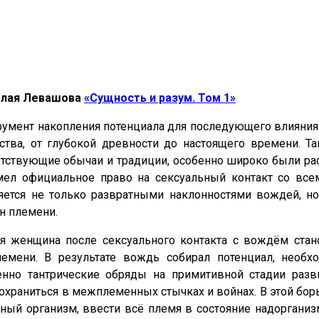
олая Левашова
«Сущность и разум. Том 1»
трумент накопления потенциала для последующего влияния
ства, от глубокой древности до настоящего времени. Т
тствующие обычаи и традиции, особенно широко были рас
мел официальное право на сексуальный контакт со вс
няется не только развратными наклонностями вождей, 
н племени.
ая женщина после сексуального контакта с вождём ста
емени. В результате вождь собирал потенциал, необ
менно тантрические обряды на примитивной стадии раз
охраниться в межплеменных стычках и войнах. В этой бор
ый организм, ввести всё племя в состояние надорганизм