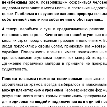
неизбежным злом
, позволяющим сохраниться челове
лидерами позволяет ввести массы в состояние надорган
целое.
Проблема и нарушение законов природы
появля
собственной власти или собственного обогащения...
А теперь вернёмся к сути и предназначению религии. 
выполнять свою роль.
Качественно новой ступенью ос
масс, их страх перед стихиями природы и непонятным. В
люди поклонялись своим богам, приносили им жертвы,
случайно. Поверхность планеты имеет положительные
пронизываемые сгустками первичных материй, которые
Движение первичных материй в принципе не прекращал
существовать.
Положительными геомагнитными зонами
называются
строительства храмов всегда выбиралось в максима
между планетарными уровнями
. Геометрические форм
результате всего этого, храмы становились прекрасны
для
кодирования людей и подключения их к единой пс