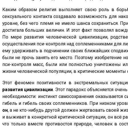
Каким образом религия выполняет свою роль в борьб
сексуального контакта создавало возможность для нак
уровне, без чего племя не имело шанса сохраниться. Пр
достигала больших величин. И этот факт позволял вожд
По мере развития человеческой цивилизации, родстве
осуществления пси-контроля над соплеменниками для ли
ему удерживать в подчинении своих ближайших сподвиж
были не прочь занять его место. Поэтому изобретение 
пси-контроля масс, были или полностью уничтожены ил
жизни человеческой популяции, в критические моменты
Этот феномен позитивности в экстремальных ситуация
развития цивилизации
. Этот парадокс объясняется оче
необходимости: инстинкт самосохранения оказывается с
гибель и гибель своих соплеменников. При низком уро
он
, а не кто-нибудь другой должен жертвовать своей жиз
и выживет в конкретной критической ситуации, он всё ра
что только вместе противостоя природе, человек в сос