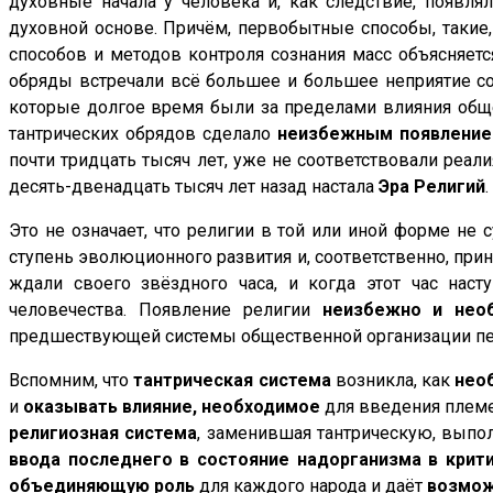
духовные начала у человека и, как следствие, появл
духовной основе. Причём, первобытные способы, такие, 
способов и методов контроля сознания масс объясняетс
обряды встречали всё большее и большее неприятие со
которые долгое время были за пределами влияния обще
тантрических обрядов сделало
неизбежным появление 
почти тридцать тысяч лет, уже не соответствовали реа
десять-двенадцать тысяч лет назад настала
Эра Религий
.
Это не означает, что религии в той или иной форме не
ступень эволюционного развития и, соответственно, при
ждали своего звёздного часа, и когда этот час нас
человечества. Появление религии
неизбежно и нео
предшествующей системы общественной организации пе
Вспомним, что
тантрическая система
возникла, как
нео
и
оказывать влияние, необходимое
для введения племе
религиозная система
, заменившая тантрическую, выпо
ввода последнего в состояние надорганизма в крит
объединяющую роль
для каждого народа и даёт
возмож