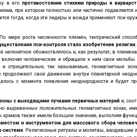
ку в его
противостоянии стихиям природы и варварс
изма, при котором полностью или частично подавляется и
ется тогда, когда эти лидеры и вожди применяют пси-ор
По мере роста численности племён, тантрический спос
уществления пси-контроля стало изобретение религии.
сё непонятное обожествлялось и, как результат, в племе
 включая человеческие и обращали к ним свои мольбы. 
 и отрицательные, так называемые, геомагнитные зоны
 продолжают своё движение внутри планетарной неодн
ось с момента появления неоднородности и будет про
зоны с выходящими пучками первичных материй
и, соо
льно выраженных положительных геомагнитных зонах, 
ы храмов также имели большое значение, выполняя фун
м
местом и инструментом для массового сбора челове
и-системе
. Религиозные ритуалы и молитвы, вводившие л