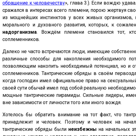
обращение к человечеству
», глава 3.). Если вождю уда
сражался в интересах всего племени, порою жертвуя сво
из мощнейших инстинктов у всех живых организмов, 
морального и духовного развития, которых, к сожале
надорганизма
. Вождём племени становился тот, к
соплеменников.
Далеко не часто встречаются люди, имеющие собственны
различные способы для накопления необходимого пот
позволяющим накопить необходимый потенциал, но и от
соплеменников. Тантрические обряды в своём первозда
когда господин имел официальное право на сексуальный 
своей сути обычай имел под собой реальную необходимос
мощные тантрические пирамиды. Сильные лидеры, имею
вне зависимости от личности того или иного вождя.
Хотелось бы обратить внимание на тот факт, что тант
принадлежит и человек. Поэтому и человек на начал
тантрические обряды были
неизбежны
на начальных эт