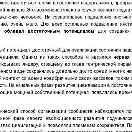
валось ввести всё племя в состояние надорганизма, превр
ей жизнью. Это возможно только в случае полного подав
включая человека. На сознательное подавление инстин
нию, очень мало. Для всех остальных подавление инст
то
обладал достаточным потенциалом
для создани
й потенциал, достаточный для реализации состояния над
енциала. Одним из таких способов и является
чёрная
крывала лидеру, стоящему во главе тантрической пирам
нном виде сохранялись довольно долго среди многих нар
контакт со всеми новобрачными своих вассалов, таким о
ть. На начальных фазах развития цивилизации в постоян
щие мощный собственный потенциал, появлялись время о
рический способ организации сообществ наблюдается п
ьной фазе своего эволюционного развития подчинялс
апах цивилизации и позволяли племенам сохраниться. П