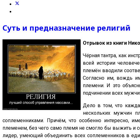
Суть и предназначение религий
Отрывок из книги Ник
Чёрная тантра, как инс
всей истории человече
племён вводили соотве
Согласно им, вождь и
племени. И это объяс
подчинении всех мужчи
Дело в том, что кажд
нескольких мужчин пл
соплеменниками. Причём, что особенно интересно, и
племенем, без чего само племя не смогло бы выжить и с
лидер, умеющий объединить всех соплеменников в един