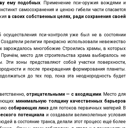
тву ему подобных
. Применение пси-оружия вождями и
нстинкт самосохранения и ценою гибели части спасается
ужия
в своих собственных целях, ради сохранения своей
об осуществления пси-контроля уже был не в состоянии
Создатели религии прекрасно использовали невежество
нах зарождалось многобожие. Строились храмы, в которых
Причём, место для строительства храма выбиралось не
. Эти зоны представляют собой участки поверхности,
ородности и после прекращения формирования планеты.
должаться до тех пор, пока эта неоднородность будет
тветственно,
отрицательными — с входящими
. Место для
имеющих
минимальную толщину качественных барьеров
кцию
собирающих линз
для потоков первичных материй. В
ческого потенциала
и создавали великолепные условия
юдей в состояние транса, делали этот процесс ещё более