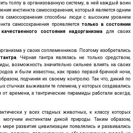
атить толпу в организованную систему, в ней каждый воин
ления инстинкта самосохранения, который является одним
кта самосохранения способны люди с высоким уровнем
инкта самосохранения проявляется
только в состоянии
я
качественного состояния надорганизма
для своих
организма у своих соплеменников. Поэтому изобретались
 тантра
. Чёрная тантра являлась не только средством,
иды, возможность значительно сильнее влиять на своих
одов и были известны, как право первой брачной ночи,
бразом, подчиняя их своему контролю. Так что, дикий по
ных стычках выживали те племена, у которых создавались
т времени, а тантрические пирамиды работали всегда,
рактически у всех стадных животных, к классу которых
я могучим инстинктам дикой природы. Таким образом,
о мере развития цивилизации появлялись и развивались