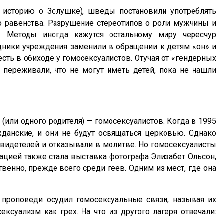
 историю о Золушке), шведы постановили употреблять
о равенства. Разрушение стереотипов о роли мужчины и
. Методы иногда кажутся остальному миру чересчур
удники учреждения заменили в обращении к детям «он» и
 есть в обиходе у гомосексуалистов. Отучая от «гендерных
 переживали, что не могут иметь детей, пока не нашли
(или одного родителя) — гомосексуалистов. Когда в 1995
жданские, и они не будут освящаться церковью. Однако
 свидетелей и отказывали в молитве. Но гомосексуалисты
ацией также стала выставка фотографа Элизабет Ольсон,
венно, прежде всего среди геев. Одним из мест, где она
й проповеди осудил гомосексуальные связи, называя их
ксуализм как грех. На что из другого лагеря отвечали: