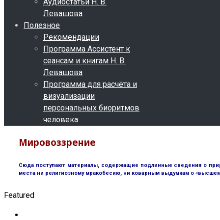
Аудиостатьи Н. В.
Левашова
Полезное
Рекомендации
Программа Ассистент к
сеансам и книгам Н. В.
Левашова
Программа для расчёта и
визуализации
персональных биоритмов
человека
Мировоззрение
Сюда поступают материалы, содержащие подлинные сведения о природ
места ни религиозному мракобесию, ни коварным выдумкам о «высшем 
Featured