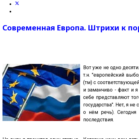
Современная Европа. Штрихи к п
Вот уже не одно десяти
т.н. "европейский выб
(тм) с соответствующей
и заманчиво - факт и я
себе представляют тог
государства". Нет, я н
о нём речь). Сегодн
последствия.