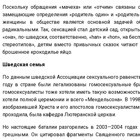
Поскольку обращения «мачеха» или «отчим» связаны 
замещающие определения «родитель один» и «родитель 
женщины в обществе является основной задачей об
радикальными. Так, сенсацией стал детский сад, откры
«она», по-шведски, соответственно, «han» и «hon», на бе
стереотипов», детям вместо привычных сказок читают 
брошенное крокодилье яйцо.
Шведская семья
По данным шведской Ассоциации сексуального равенства 
году в стране были легализованы гомосексуальные бра
гомосексуалисты тоже хотели иметь такую возможность. 
хотели полной церемонии и всего «Мендельсона». В 199
изобразившей Христа и его апостолов гомосексуалистами
проходила, была кафедра Лютеранской церкви.
Но настоящие баталии разгорелись в 2003—2004 годах 
грешными. Он цитировал фрагменты Священного писания,