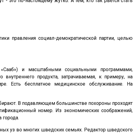
т - это по-настоящему жутко. А тем, кто так рвётся стать
тики правления социал-демократической партии, целью
, «Сааб») и масштабными социальными программами,
внутреннего продукта, затрачиваемая, к примеру, на
е. Есть бесплатное медицинское обслуживание. На
забирают. В подавляющем большинстве похороны проходят
нтификационный номер. Из экономических соображений,
а города.
ных уз во многих шведских семьях. Редактор шведского