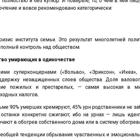
 полностью и без купюр. И поверьте, то, о чём в ней пишу
чтение и вовсе рекомендовано категорически:
изис института семьи. Это результат многолетней поли
 полный контроль над обществом.
во умирающих в одиночестве
ими суперконцернами («Вольво», «Эриксон», «Икеа»
держку незащищенных слоев общества. Доля валового 
ние пожилых и престарелых, — самая высокая в мир
оходных налогов.
гольме 90% умерших кремируют, 45% урн родственники не 
и останки конкретно сжигают, ибо на урнах — лишь иде
чают в обогрев собственного дома или в систему обогрев
всеобщей тенденции обрывания чувственных и эмоциональ