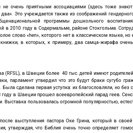
с не очень приятными ассоциациями (здесь тоже знают
два». Это учреждается также из соображений гендерног
щенациональной программы дошкольного воспитания
тый в 2010 году в Содермальме, районе Стокгольма. Сотр
сполое слово «hen», которого нет в классическом языке, но
книжки, в которых, к примеру, два самца-жирафа очень
(RFSL), в Швеции более 40 тыс. детей имеют родителей 
ки, парламент утвердил что это будут браки сугубо гра
Была сделана первая уступка: их благословляли, но без
8 году в Швеции прошел всеевропейский парад геев. Сенс
. Выставка пользовалась огромной популярностью, естест
после выступления пастора Оке Грина, который в свое
 утверждая, что Библия очень точно определяет гомосе