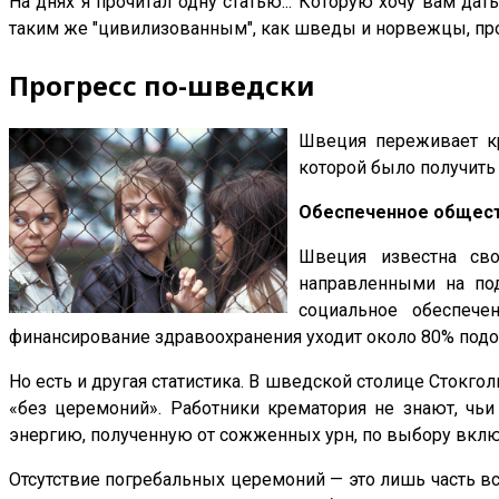
На днях я прочитал одну статью... Которую хочу вам дать
таким же "цивилизованным", как шведы и норвежцы, про
Прогресс по-шведски
Швеция переживает кр
которой было получить
Обеспеченное общест
Швеция известна сво
направленными на под
социальное обеспече
финансирование здравоохранения уходит около 80% под
Но есть и другая статистика. В шведской столице Сток
«без церемоний». Работники крематория не знают, чь
энергию, полученную от сожженных урн, по выбору вклю
Отсутствие погребальных церемоний — это лишь часть 