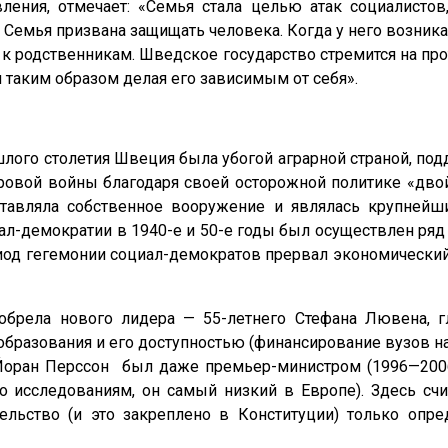
вления, отмечает: «Семья стала целью атак социалисто
 Семья призвана защищать человека. Когда у него возник
 к родственникам. Шведское государство стремится на пр
и таким образом делая его зависимым от себя».
шлого столетия Швеция была убогой аграрной страной, п
ровой войны благодаря своей осторожной политике «двой
ставляла собственное вооружение и являлась крупне
л-демократии в 1940-е и 50-е годы был осуществлен ря
од гегемонии социал-демократов прервал экономический к
обрела нового лидера — 55-летнего Стефана Лювена, 
бразования и его доступностью (финансирование вузов н
Йоран Перссон был даже премьер-министром (1996—200
о исследованиям, он самый низкий в Европе). Здесь счи
ельство (и это закреплено в Конституции) только опре