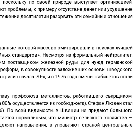
в, поскольку по своей природе выступает организацией,
ают проблемы, к примеру отсутствие денег или ухудшение
отяжении десятилетий разорвать эти семейные отношения
одданные которой массово эмигрировали в поисках лучшей
ных стандартов». Несмотря на формальный нейтралитет,
йшим поставщиком железной руды для нужд германской
д реформ, в совокупности заложивших основы шведского
ризис начала 70-х, и с 1976 года смены кабинетов стали
главу профсоюза металлистов, работавшего сварщиком.
а 80% осуществляется из госбюджета), Стефан Лювен стал
6). По всей видимости, в Швеции не придают большого
тается нормальным, что министр сельского хозяйства —
деляет направления, а управляют страной центральные