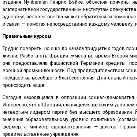
издания Nyliberalen Генрих Бэйке, объясняя причины я
альтернативной государственным институтам опекунства.
здоровья, человек всегда может обратиться за помощью
и связи, — помогая непосредственно каждому человеку, 
Правильным курсом
Трудно поверить, но еще до начала тридцатых годов про
жизни. Разбогатеть Швеция сумела во время Второй ми
она предоставляла фашистской Германии кредиты, по
военной промышленности. Под предводительством социа
государства всеобщего благосостояния. Длительный пери
происходить чаще.
Сегодня находящаяся в оппозиции социал-демократия 
Интересно, что в Швеции, славящейся высоким уровнем о
четвертым лидером партии без высшего образования. 
значения образовательному уровню политиков (согласн
фермер, а министр здравоохранения — доктор. Правит
правительственные учреждения.