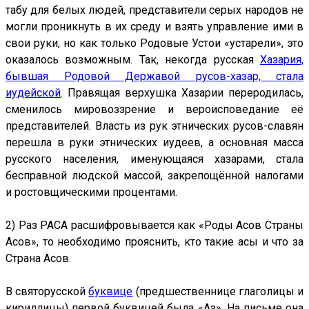
табу для белых людей, представители серых народов не
могли проникнуть в их среду и взять управление ими в
свои руки, но как только Родовые Устои «устарели», это
оказалось возможным. Так, некогда русская
Хазария,
бывшая Родовой Державой русов-хазар, стала
иудейской
. Правящая верхушка Хазарии переродилась,
сменилось мировоззрение и вероисповедание её
представителей. Власть из рук этнических русов-славян
перешла в руки этнических иудеев, а основная масса
русского населения, именующаяся хазарами, стала
бесправной людской массой, закрепощённой налогами
и ростовщическими процентами.
2) Раз РАСА расшифровывается как «Роды Асов Страны
Асов», то необходимо прояснить, кто такие асы и что за
Страна Асов.
В святорусской
буквице
(предшественнице глаголицы и
кириллицы) первой буквицей была «Аз». На письме она