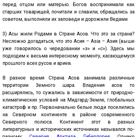
перед отцом или матерью. Богов воспринимали как
старших товарищей, почитали и славили, обращались за
советом, выполняли их заповеди и дорожили Ведами.
3) Асы жили Родами в Стране Асов. Что это за страна?
Несложно догадаться, что это Асия – Asia – Азия (выше
уже говорилось о чередовании «з» и «с»). Здесь мы
подходим к весьма интересному моменту, касающемуся
прошлого всех русов и ариев.
В разное время Страна Асов занимала различные
территории Земного шара. Владения асов то
расширялись, то сужались в зависимости от природно-
климатических условий на Мидгард-Земле, глобальных
катастроф и пр. Первоначально белые люди поселились
на Северном континенте в районе современного
Северного полюса. Континент этот в разных
литературных и исторических источниках назывался по-
разному:
Северия, Арктида, Гиберпорея
. Однако