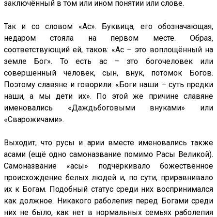
заключённый в том или ином понятии или слове.
Так и со словом «Ас». Буквица, его обозначающая,
недаром стояла на первом месте. Образ,
соответствующий ей, таков: «Ас – это воплощённый на
земле Бог». То есть ас – это богочеловек или
совершенный человек, сын, внук, потомок Богов.
Поэтому славяне и говорили: «Боги наши – суть предки
наши, а мы дети их». По этой же причине славяне
именовались «Даждьбоговыми внуками» или
«Сварожичами».
Выходит, что русы и арии вместе именовались также
асами (ещё одно самоназвание помимо Расы Великой).
Самоназвание «асы» подчёркивало божественное
происхождение белых людей и, по сути, приравнивало
их к Богам. Подобный статус среди них воспринимался
как должное. Никакого раболепия перед Богами среди
них не было, как нет в нормальных семьях раболепия