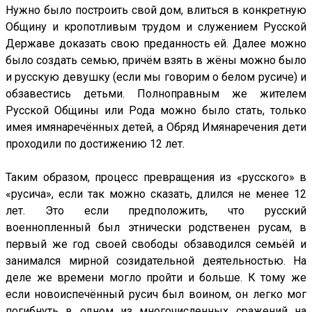
Нужно было построить свой дом, влиться в конкретную
Общину и кропотливым трудом и служением Русской
Державе доказать свою преданность ей. Далее можно
было создать семью, причём взять в жёны можно было
и русскую девушку (если мы говорим о белом русиче) и
обзавестись детьми. Полноправным же жителем
Русской Общины или Рода можно было стать, только
имея имянаречённых детей, а Обряд Имянаречения дети
проходили по достижению 12 лет.
Таким образом, процесс превращения из «русского» в
«русича», если так можно сказать, длился не менее 12
лет. Это если предположить, что русский
военнопленный был этнически родственен русам, в
первый же год своей свободы обзаводился семьёй и
занимался мирной созидательной деятельностью. На
деле же времени могло пройти и больше. К тому же
если новоиспечённый русич был воином, он легко мог
погибнуть в одном из многочисленных сражений на