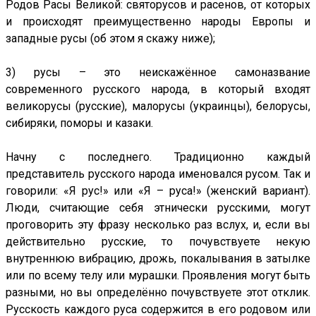
Родов Расы Великой: святорусов и расенов, от которых
и происходят преимущественно народы Европы и
западные русы (об этом я скажу ниже);
3) русы – это неискажённое самоназвание
современного русского народа, в который входят
великорусы (русские), малорусы (украинцы), белорусы,
сибиряки, поморы и казаки.
Начну с последнего. Традиционно каждый
представитель русского народа именовался русом. Так и
говорили: «Я рус!» или «Я – руса!» (женский вариант).
Люди, считающие себя этнически русскими, могут
проговорить эту фразу несколько раз вслух, и, если вы
действительно русские, то почувствуете некую
внутреннюю вибрацию, дрожь, покалывания в затылке
или по всему телу или мурашки. Проявления могут быть
разными, но вы определённо почувствуете этот отклик.
Русскость каждого руса содержится в его родовом или