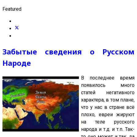
Featured
Забытые сведения о Русском
Народе
В последнее время
появилось много
статей негативного
характера, в том плане,
что у нас в стране всё
плохо, евреи жируют
на теле русского
народа и т.д. и т.п. Так-
то оно может и так, да