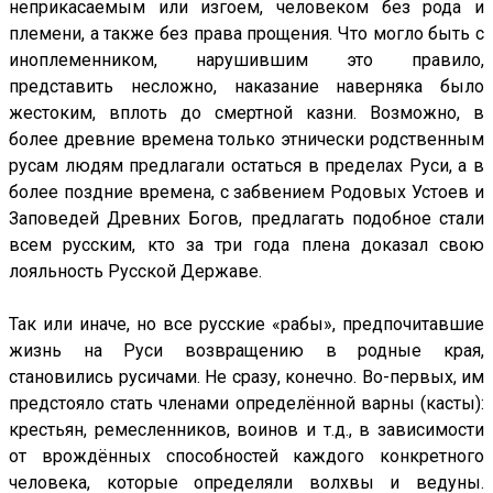
неприкасаемым или изгоем, человеком без рода и
племени, а также без права прощения. Что могло быть с
иноплеменником, нарушившим это правило,
представить несложно, наказание наверняка было
жестоким, вплоть до смертной казни. Возможно, в
более древние времена только этнически родственным
русам людям предлагали остаться в пределах Руси, а в
более поздние времена, с забвением Родовых Устоев и
Заповедей Древних Богов, предлагать подобное стали
всем русским, кто за три года плена доказал свою
лояльность Русской Державе.
Так или иначе, но все русские «рабы», предпочитавшие
жизнь на Руси возвращению в родные края,
становились русичами. Не сразу, конечно. Во-первых, им
предстояло стать членами определённой варны (касты):
крестьян, ремесленников, воинов и т.д., в зависимости
от врождённых способностей каждого конкретного
человека, которые определяли волхвы и ведуны.