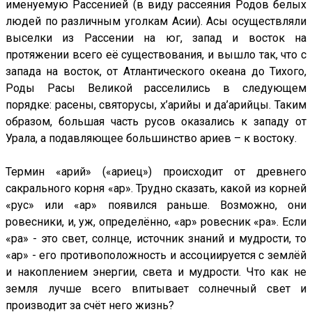
именуемую Рассенией (в виду рассеяния Родов белых
людей по различным уголкам Асии). Асы осуществляли
выселки из Рассении на юг, запад и восток на
протяжении всего её существования, и вышло так, что с
запада на восток, от Атлантического океана до Тихого,
Роды Расы Великой расселились в следующем
порядке: расены, святорусы, х’арийы и да’арийцы. Таким
образом, большая часть русов оказались к западу от
Урала, а подавляющее большинство ариев – к востоку.
Термин «арий» («ариец») происходит от древнего
сакрального корня «ар». Трудно сказать, какой из корней
«рус» или «ар» появился раньше. Возможно, они
ровесники, и, уж, определённо, «ар» ровесник «ра». Если
«ра» - это свет, солнце, источник знаний и мудрости, то
«ар» - его противоположность и ассоциируется с землёй
и накоплением энергии, света и мудрости. Что как не
земля лучше всего впитывает солнечный свет и
производит за счёт него жизнь?