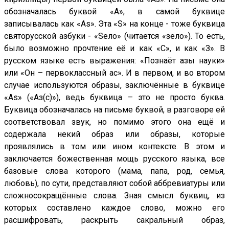
обозначалась буквой «А», в самой буквице
записывалась как «Аs». Эта «S» на конце - тоже буквица
святорусской азбуки - «Sело» (читается «зело»). То есть,
было возможно прочтение её и как «С», и как «З». В
русском языке есть выражения: «Познаёт азы науки»
или «Он – первоклассный ас». И в первом, и во втором
случае используются образы, заключённые в буквице
«As» («Аз(с)»), ведь буквица – это не просто буква.
Буквица обозначалась на письме буквой, в разговоре ей
соответствовал звук, но помимо этого она ещё и
содержала некий образ или образы, которые
проявлялись в том или ином контексте. В этом и
заключается божественная мощь русского языка, все
базовые слова которого (мама, папа, род, семья,
любовь), по сути, представляют собой аббревиатуры или
сложносокращённые слова. Зная смысл буквиц, из
которых составлено каждое слово, можно его
расшифровать, раскрыть сакральный образ,