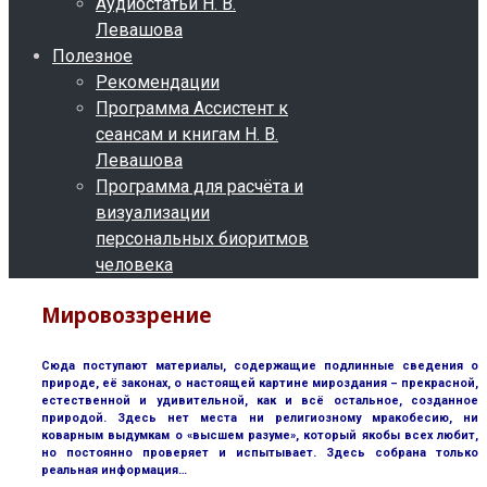
Аудиостатьи Н. В.
Левашова
Полезное
Рекомендации
Программа Ассистент к
сеансам и книгам Н. В.
Левашова
Программа для расчёта и
визуализации
персональных биоритмов
человека
Мировоззрение
Сюда поступают материалы, содержащие подлинные сведения о
природе, её законах, о настоящей картине мироздания – прекрасной,
естественной и удивительной, как и всё остальное, созданное
природой. Здесь нет места ни религиозному мракобесию, ни
коварным выдумкам о «высшем разуме», который якобы всех любит,
но постоянно проверяет и испытывает. Здесь собрана только
реальная информация…