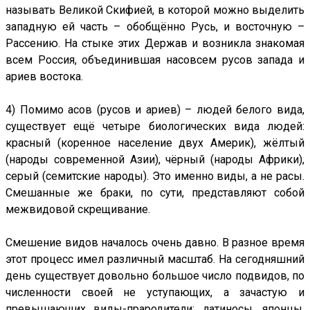
называть Великой Скифией, в которой можно выделить
западную ей часть – обобщённо Русь, и восточную –
Рассению. На стыке этих Держав и возникла знакомая
всем Россия, объединившая насовсем русов запада и
ариев востока.
4) Помимо асов (русов и ариев) – людей белого вида,
существует ещё четыре биологических вида людей:
красный (коренное население двух Америк), жёлтый
(народы современной Азии), чёрный (народы Африки),
серый (семитские народы). Это именно виды, а не расы.
Смешанные же браки, по сути, представляют собой
межвидовой скрещивание.
Смешение видов началось очень давно. В разное время
этот процесс имел различный масштаб. На сегодняшний
день существует довольно большое число подвидов, по
численности своей не уступающих, а зачастую и
превышающих виды-прародители: латиносы, японцы,