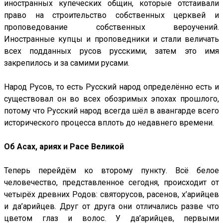
иностранных купеческих общин, которые отстаивали
право на строительство собственных церквей и
проповедование собственных вероучений.
Иностранные купцы и проповедники и стали величать
всех подданных русов русскими, затем это имя
закрепилось и за самими русами.
Народ Русов, то есть Русский народ определённо есть и
существовал он во всех обозримых эпохах прошлого,
потому что Русский народ всегда шёл в авангарде всего
исторического процесса вплоть до недавнего времени.
Об Асах, ариях и Расе Великой
Теперь перейдём ко второму пункту. Всё белое
человечество, представленное сегодня, происходит от
четырёх древних Родов: святорусов, расенов, х’арийцев
и да’арийцев. Друг от друга они отличались разве что
цветом глаз и волос. У да’арийцев, первыми