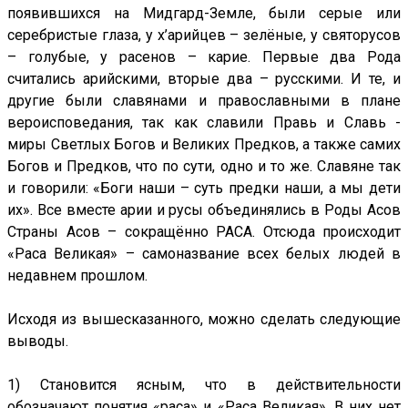
появившихся на Мидгард-Земле, были серые или
серебристые глаза, у х’арийцев – зелёные, у святорусов
– голубые, у расенов – карие. Первые два Рода
считались арийскими, вторые два – русскими. И те, и
другие были славянами и православными в плане
вероисповедания, так как славили Правь и Славь -
миры Светлых Богов и Великих Предков, а также самих
Богов и Предков, что по сути, одно и то же. Славяне так
и говорили: «Боги наши – суть предки наши, а мы дети
их». Все вместе арии и русы объединялись в Роды Асов
Страны Асов – сокращённо РАСА. Отсюда происходит
«Раса Великая» – самоназвание всех белых людей в
недавнем прошлом.
Исходя из вышесказанного, можно сделать следующие
выводы.
1) Становится ясным, что в действительности
обозначают понятия «раса» и «Раса Великая». В них нет