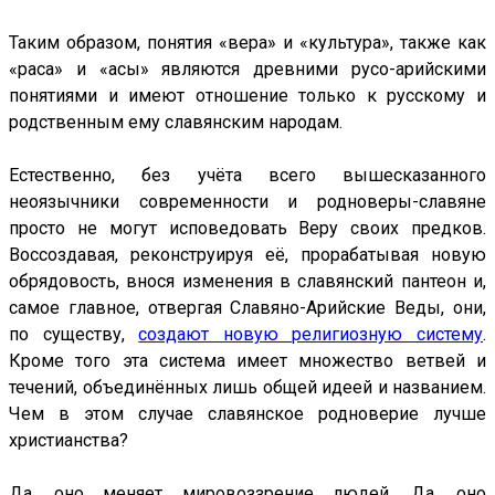
Таким образом, понятия «вера» и «культура», также как
«раса» и «асы» являются древними русо-арийскими
понятиями и имеют отношение только к русскому и
родственным ему славянским народам.
Естественно, без учёта всего вышесказанного
неоязычники современности и родноверы-славяне
просто не могут исповедовать Веру своих предков.
Воссоздавая, реконструируя её, прорабатывая новую
обрядовость, внося изменения в славянский пантеон и,
самое главное, отвергая Славяно-Арийские Веды, они,
по существу,
создают новую религиозную систему
.
Кроме того эта система имеет множество ветвей и
течений, объединённых лишь общей идеей и названием.
Чем в этом случае славянское родноверие лучше
христианства?
Да, оно меняет мировоззрение людей. Да, оно