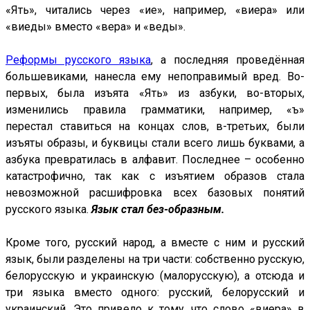
«Ять», читались через «ие», например, «виера» или
«виеды» вместо «вера» и «веды».
Реформы русского языка
, а последняя проведённая
большевиками, нанесла ему непоправимый вред. Во-
первых, была изъята «Ять» из азбуки, во-вторых,
изменились правила грамматики, например, «ъ»
перестал ставиться на концах слов, в-третьих, были
изъяты образы, и буквицы стали всего лишь буквами, а
азбука превратилась в алфавит. Последнее – особенно
катастрофично, так как с изъятием образов стала
невозможной расшифровка всех базовых понятий
русского языка.
Язык стал без-образным.
Кроме того, русский народ, а вместе с ним и русский
язык, были разделены на три части: собственно русскую,
белорусскую и украинскую (малорусскую), а отсюда и
три языка вместо одного: русский, белорусский и
украинский. Это привело к тому, что слово «виера» в