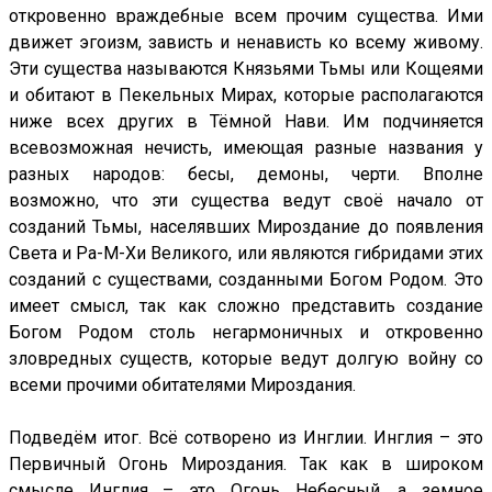
откровенно враждебные всем прочим существа. Ими
движет эгоизм, зависть и ненависть ко всему живому.
Эти существа называются Князьями Тьмы или Кощеями
и обитают в Пекельных Мирах, которые располагаются
ниже всех других в Тёмной Нави. Им подчиняется
всевозможная нечисть, имеющая разные названия у
разных народов: бесы, демоны, черти. Вполне
возможно, что эти существа ведут своё начало от
созданий Тьмы, населявших Мироздание до появления
Света и Ра-М-Хи Великого, или являются гибридами этих
созданий с существами, созданными Богом Родом. Это
имеет смысл, так как сложно представить создание
Богом Родом столь негармоничных и откровенно
зловредных существ, которые ведут долгую войну со
всеми прочими обитателями Мироздания.
Подведём итог. Всё сотворено из Инглии. Инглия – это
Первичный Огонь Мироздания. Так как в широком
смысле Инглия – это Огонь Небесный, а земное