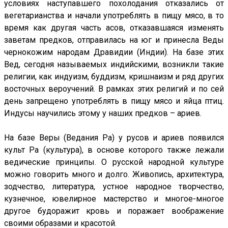
условиях наступавшего похолодания отказались от
вегетарианства и начали употреблять в пищу мясо, в то
время как другая часть асов, отказавшаяся изменять
заветам предков, отправилась на юг и принесла Веды
чернокожим народам Дравидии (Индии). На базе этих
Вед, сегодня называемых индийскими, возникли такие
религии, как индуизм, буддизм, кришнаизм и ряд других
восточных вероучений. В рамках этих религий и по сей
день запрещено употреблять в пищу мясо и яйца птиц.
Индусы научились этому у наших предков – ариев.
На базе Веры (Ведания Ра) у русов и ариев появился
культ Ра (культура), в основе которого также лежали
ведические принципы. О русской народной культуре
можно говорить много и долго. Живопись, архитектура,
зодчество, литература, устное народное творчество,
кузнечное, ювелирное мастерство и многое-многое
другое будоражит кровь и поражает воображение
своими образами и красотой.