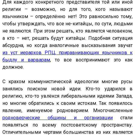
Для каждого конкретного представителя той или иной
религии – возможно, но для того, кого называют
язычником – определённо нет! Это равносильно тому,
чтобы утверждать, что все не-китайцы, по сути, людьми
не являются. При этом решать, кто является человеком,
а кто – нет, решать будут китайцы. Подобная ситуация
абсурдна, но когда аналогичные высказывания звучат
из уст иерархов РПЦ, приравнивающих язычников к
быдлу и варварам
, то все воспринимают это как
должное.
С крахом коммунистической идеологии многие русы
занялись поиском новой идеи. Кто-то ударился в
религию, кто-то увлёкся либеральными идеями Запада,
но многие обратились к своим истокам. Так появилось
явление, именуемое родноверием. Многочисленные
родноверческие общины и организации
стали
появляться по всему постсоветскому пространству.
Отличительными чертами большинства из них является