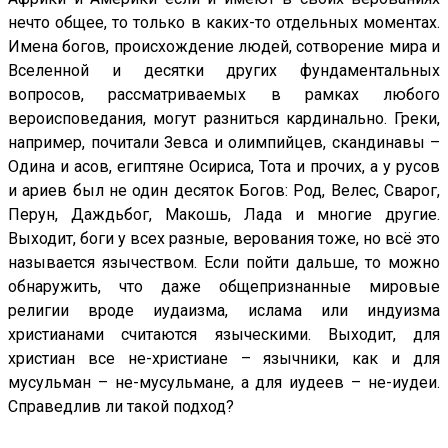
нечто общее, то только в каких-то отдельных моментах.
Имена богов, происхождение людей, сотворение мира и
Вселенной и десятки других фундаментальных
вопросов, рассматриваемых в рамках любого
вероисповедания, могут разниться кардинально. Греки,
например, почитали Зевса и олимпийцев, скандинавы –
Одина и асов, египтяне Осириса, Тота и прочих, а у русов
и ариев был не один десяток Богов: Род, Велес, Сварог,
Перун, Даждьбог, Макошь, Лада и многие другие.
Выходит, боги у всех разные, верования тоже, но всё это
называется язычеством. Если пойти дальше, то можно
обнаружить, что даже общепризнанные мировые
религии вроде иудаизма, ислама или индуизма
христианами считаются языческими. Выходит, для
христиан все не-христиане – язычники, как и для
мусульман – не-мусульмане, а для иудеев – не-иудеи.
Справедлив ли такой подход?