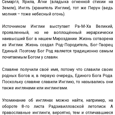
Семаргл, Ярила, Агни (владыка огненной стихии на
Земле), Инглъ (хранитель Инглии), тот же Перун (ведь
молния – тоже небесный огонь).
Источником Инглии выступает Ра-М-Ха Великий,
проявленный, но не воплощённый иерархически
наивысший Бог в нашем Мироздании. Жизнь сотворена
из Инглии. Жизнь создал Род-Породитель, Бог-Творец
Единый. Поэтому Бог Род является традиционно самым
почитаемым Богом у славян.
Славяне получили своё имя, потому что славили своих
родных Богов и, в первую очередь, Единого Бога Рода.
Поскольку славяне славили Инглию, то назывались они
также инглянами или инглингами.
Упоминание об инглянах можно найти, например, на
обороте 8-го листа Радзивилловской летописи. А
православные инглинги, вероятно, тем и отличавшиеся