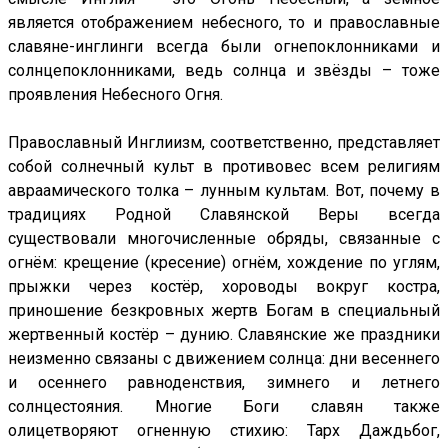
является отображением небесного, то и православные
славяне-инглинги всегда были огнепоклонниками и
солнцепоклонниками, ведь солнца и звёзды – тоже
проявления Небесного Огня.
Православный Инглиизм, соответственно, представляет
собой солнечный культ в противовес всем религиям
авраамического толка – лунным культам. Вот, почему в
традициях Родной Славянской Веры всегда
существовали многочисленные обряды, связанные с
огнём: крещение (кресение) огнём, хождение по углям,
прыжки через костёр, хороводы вокруг костра,
приношение безкровных жертв Богам в специальный
жертвенный костёр – дунию. Славянские же праздники
неизменно связаны с движением солнца: дни весеннего
и осеннего равноденствия, зимнего и летнего
солнцестояния. Многие Боги славян также
олицетворяют огненную стихию: Тарх Даждьбог,