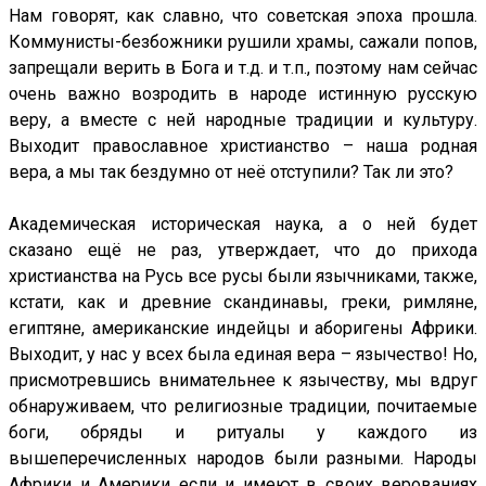
Нам говорят, как славно, что советская эпоха прошла.
Коммунисты-безбожники рушили храмы, сажали попов,
запрещали верить в Бога и т.д. и т.п., поэтому нам сейчас
очень важно возродить в народе истинную русскую
веру, а вместе с ней народные традиции и культуру.
Выходит православное христианство – наша родная
вера, а мы так бездумно от неё отступили? Так ли это?
Академическая историческая наука, а о ней будет
сказано ещё не раз, утверждает, что до прихода
христианства на Русь все русы были язычниками, также,
кстати, как и древние скандинавы, греки, римляне,
египтяне, американские индейцы и аборигены Африки.
Выходит, у нас у всех была единая вера – язычество! Но,
присмотревшись внимательнее к язычеству, мы вдруг
обнаруживаем, что религиозные традиции, почитаемые
боги, обряды и ритуалы у каждого из
вышеперечисленных народов были разными. Народы
Африки и Америки если и имеют в своих верованиях