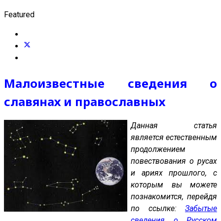
Featured
Малоизвестные сведения о
славянах и православных
Данная статья
является естественным
продолжением
повествования о русах
и ариях прошлого, с
которым вы можете
познакомится, перейдя
по ссылке:
Забытые
сведения о Русском