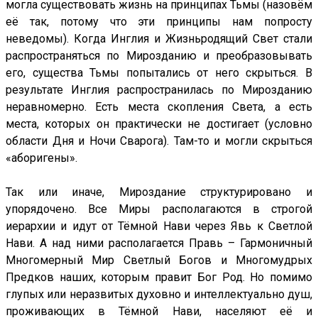
могла существовать жизнь на принципах Тьмы (назовём
её так, потому что эти принципы нам попросту
неведомы). Когда Инглия и Жизньродящий Свет стали
распространяться по Мирозданию и преобразовывать
его, существа Тьмы попытались от него скрыться. В
результате Инглия распространилась по Мирозданию
неравномерно. Есть места скопления Света, а есть
места, которых он практически не достигает (условно
области Дня и Ночи Сварога). Там-то и могли скрыться
«аборигены».
Так или иначе, Мироздание структурировано и
упорядочено. Все Миры располагаются в строгой
иерархии и идут от Тёмной Нави через Явь к Светлой
Нави. А над ними располагается Правь – Гармоничный
Многомерный Мир Светлый Богов и Многомудрых
Предков наших, которым правит Бог Род. Но помимо
глупых или неразвитых духовно и интеллектуально душ,
проживающих в Тёмной Нави, населяют её и