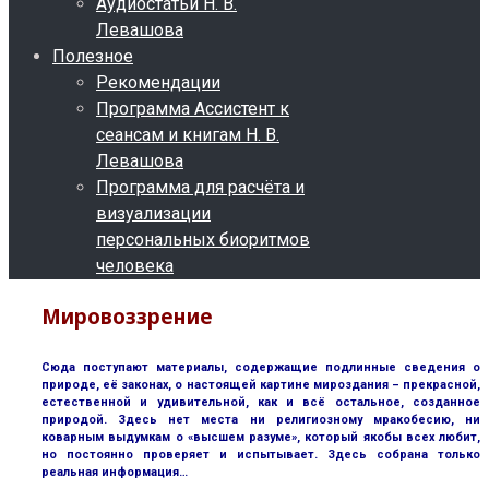
Аудиостатьи Н. В.
Левашова
Полезное
Рекомендации
Программа Ассистент к
сеансам и книгам Н. В.
Левашова
Программа для расчёта и
визуализации
персональных биоритмов
человека
Мировоззрение
Сюда поступают материалы, содержащие подлинные сведения о
природе, её законах, о настоящей картине мироздания – прекрасной,
естественной и удивительной, как и всё остальное, созданное
природой. Здесь нет места ни религиозному мракобесию, ни
коварным выдумкам о «высшем разуме», который якобы всех любит,
но постоянно проверяет и испытывает. Здесь собрана только
реальная информация…