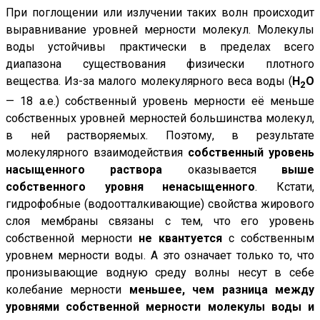
При поглощении или излучении таких волн происходит
выравнивание уровней мерности молекул. Молекулы
воды устойчивы практически в пределах всего
диапазона существования физически плотного
вещества. Из-за малого молекулярного веса воды (
H
O
2
— 18 а.е.) собственный уровень мерности её меньше
собственных уровней мерностей большинства молекул,
в ней растворяемых. Поэтому, в результате
молекулярного взаимодействия
собственный уровень
насыщенного раствора
оказывается
выше
собственного уровня ненасыщенного
. Кстати,
гидрофобные (водоотталкивающие) свойства жирового
слоя мембраны связаны с тем, что его уровень
собственной мерности
не квантуется
с собственным
уровнем мерности воды. А это означает только то, что
пронизывающие водную среду волны несут в себе
колебание мерности
меньшее, чем разница между
уровнями собственной мерности молекулы воды и