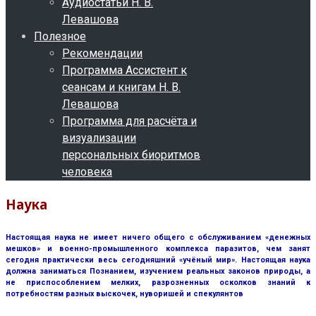
Аудиостатьи Н. В.
Левашова
Полезное
Рекомендации
Программа Ассистент к
сеансам и книгам Н. В.
Левашова
Программа для расчёта и
визуализации
персональных биоритмов
человека
Наука
Настоящая наука не имеет ничего общего с обслуживанием «денежных
мешков» и военно-промышленного комплекса паразитов, чем занят
сегодня практически весь сегодняшний «учёный мир». Настоящая наука
должна заниматься Познанием, изучением реальных законов природы, а
не приспособлением мелких, разрозненных осколков знаний к
потребностям разных выскочек, нуворишей и спекулянтов