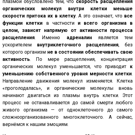
плазмой обусловлено тем, что
скорость расщепления
органических молекул внутри клетки меньше
скорости притока их в клетку
. А это означает, что
все
функции клетки
в частности
и всего организма в
целом, зависят напрямую от активности процесса
расщепления
. Именно
адреналин
является тем
ускорителем
внутриклеточного расщепления
, без
которого организм
не в состоянии обеспечивать свою
активность
. По мере расщепления, концентрация
органических молекул уменьшается, что приводит
к
уменьшению собственного уровня мерности клетки
.
Направление движения молекул изменяется. Клетка
«проголодалась», и органические молекулы вновь
начинают двигаться из плазмы внутрь клетки. Этот
процесс не останавливается до самой смерти любого
живого организма — от одноклеточного до самого
сложноорганизованного многоклеточного. А сейчас,
вернёмся к нашим эмоциям.