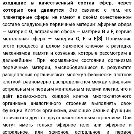
входящие в качественный состав сфер, через
которые они движутся
. Это связано с тем, что
планетарные сферы не имеют в своём качественном
составе следующие первичные материи: эфирная сфера
— материю
G
, астральная сфера — материи
G
и
F
, первая
ментальная сфера — материи
G
,
F
и
Е
[8]
. Понимание
этого процесса в целом является ключом к разгадке
механизмов памяти и сознания, которые рассмотрим в
дальнейшем. При нормальном состоянии организма
первичные материи, высвободившиеся в результате
расщепления органических молекул физически плотной
клеткой, равномерно распределяются между эфирным,
астральным и первым ментальным телами клетки, что и
даёт возможность каждой клетке многоклеточного
организма аналогичного строения выполнять свои
функции. Клетки организма, имеющие разные функции,
отличаются друг от друга качественным строением. Они
могут иметь только эфирное тело или эфирное и
астральное, или эфирное, астральное и первое