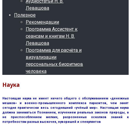
Аудиостатьи Н. В.
Левашова
Полезное
Рекомендации
Программа Ассистент к
сеансам и книгам Н. В.
Левашова
Программа для расчёта и
визуализации
персональных биоритмов
человека
Наука
Настоящая наука не имеет ничего общего с обслуживанием «денежных
мешков» и военно-промышленного комплекса паразитов, чем занят
сегодня практически весь сегодняшний «учёный мир». Настоящая наука
должна заниматься Познанием, изучением реальных законов природы, а
не приспособлением мелких, разрозненных осколков знаний к
потребностям разных выскочек, нуворишей и спекулянтов