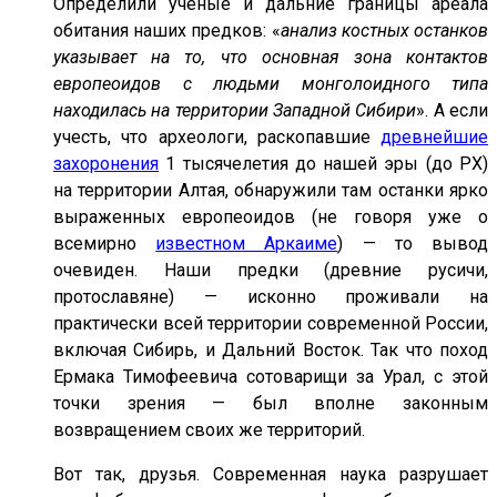
Определили ученые и дальние границы ареала
обитания наших предков: «
анализ костных останков
указывает на то, что основная зона контактов
европеоидов с людьми монголоидного типа
находилась на территории Западной Сибири
». А если
учесть, что археологи, раскопавшие
древнейшие
захоронения
1 тысячелетия до нашей эры (до РХ)
на территории Алтая, обнаружили там останки ярко
выраженных европеоидов (не говоря уже о
всемирно
известном Аркаиме
) — то вывод
очевиден. Наши предки (древние русичи,
протославяне) — исконно проживали на
практически всей территории современной России,
включая Сибирь, и Дальний Восток. Так что поход
Ермака Тимофеевича сотоварищи за Урал, с этой
точки зрения — был вполне законным
возвращением своих же территорий.
Вот так, друзья. Современная наука разрушает