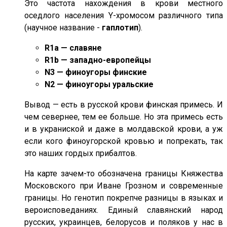
Это частота нахождения в крови местного
оседлого населения Y-хромосом различного типа
(научное название -
гаплотип
).
R1a — славяне
R1b — западно-европейцы
N3 — финоугоры финские
N2 — финоугоры уральские
Вывод — есть в русской крови финская примесь. И
чем севернее, тем ее больше. Но эта примесь есть
и в украниской и даже в молдавской крови, а уж
если кого финоугорской кровью и попрекать, так
это наших гордых прибалтов.
На карте зачем-то обозначена границы Княжества
Московского при Иване Грозном и современные
границы. Но генотип покрепче разницы в языках и
вероисповеданиях. Единый славянский народ
русских, украинцев, белорусов и поляков у нас в