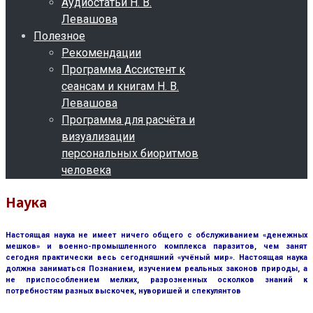
Аудиостатьи Н. В.
Левашова
Полезное
Рекомендации
Программа Ассистент к
сеансам и книгам Н. В.
Левашова
Программа для расчёта и
визуализации
персональных биоритмов
человека
Наука
Настоящая наука не имеет ничего общего с обслуживанием «денежных
мешков» и военно-промышленного комплекса паразитов, чем занят
сегодня практически весь сегодняшний «учёный мир». Настоящая наука
должна заниматься Познанием, изучением реальных законов природы, а
не приспособлением мелких, разрозненных осколков знаний к
потребностям разных выскочек, нуворишей и спекулянтов