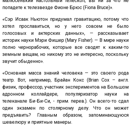
малюсенький настольный телескоп, вы ни за что не
попадете к телезвезде Фионе Брюс (Fiona Bruce)».
«Сэр Исаак Ньютон придумал гравитацию, потому что
хотел прославиться, но у него совсем не было
голосовых и актерских данных», — рассказывает
историк науки Мэри Фишер (Mary Fisher). — В мире науки
полно чернорабочих, которые все сводят к каким-то
земным вещам, но никому это не интересно, поскольку
звучит обыденно».
«Основная масса знаний человека — это своего рода
театр. Вот, например, Брайан Кокс (Brian Cox – англ.
физик, профессор, участник экспериментов на Большом
адронном коллайдере, популяризатор науки на
телеканале Би-Би-Си, - прим. перев.). Он всего-то сдал
один экзамен по столярному делу. Что он может
предъявить? Главным образом, запоминающуюся
шевелюру и приятные манеры.