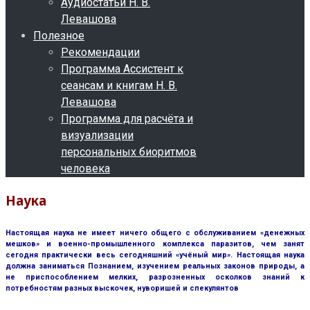
Аудиостатьи Н. В.
Левашова
Полезное
Рекомендации
Программа Ассистент к
сеансам и книгам Н. В.
Левашова
Программа для расчёта и
визуализации
персональных биоритмов
человека
Наука
Настоящая наука не имеет ничего общего с обслуживанием «денежных
мешков» и военно-промышленного комплекса паразитов, чем занят
сегодня практически весь сегодняшний «учёный мир». Настоящая наука
должна заниматься Познанием, изучением реальных законов природы, а
не приспособлением мелких, разрозненных осколков знаний к
потребностям разных выскочек, нуворишей и спекулянтов