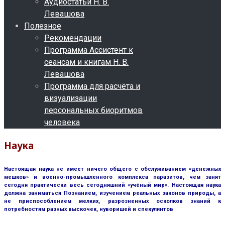
Аудиостатьи Н. В.
Левашова
Полезное
Рекомендации
Программа Ассистент к
сеансам и книгам Н. В.
Левашова
Программа для расчёта и
визуализации
персональных биоритмов
человека
Наука
Настоящая наука не имеет ничего общего с обслуживанием «денежных
мешков» и военно-промышленного комплекса паразитов, чем занят
сегодня практически весь сегодняшний «учёный мир». Настоящая наука
должна заниматься Познанием, изучением реальных законов природы, а
не приспособлением мелких, разрозненных осколков знаний к
потребностям разных выскочек, нуворишей и спекулянтов