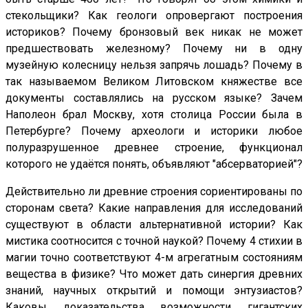
стекольщики? Как геологи опровергают построения
историков? Почему бронзовый век никак не может
предшествовать железному? Почему ни в одну
музейную колесницу нельзя запрячь лошадь? Почему в
так называемом Великом Литовском княжестве все
документы составлялись на русском языке? Зачем
Наполеон брал Москву, хотя столица России была в
Петербурге? Почему археологи и историки любое
полуразрушенное древнее строение, функционал
которого не удаётся понять, объявляют "абсерваторией"?
Действительно ли древние строения сориентированы по
сторонам света? Какие направления для исследований
существуют в области альтернативной истории? Как
мистика соотносится с точной наукой? Почему 4 стихии в
магии точно соответствуют 4-м агрегатным состояниям
вещества в физике? Что может дать синергия древних
знаний, научных открытий и помощи энтузиастов?
Каковы доказательства возможности гигантских