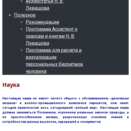
Аудиостатьи Н. В.
Левашова
Полезное
Рекомендации
Программа Ассистент к
сеансам и книгам Н. В.
Левашова
Программа для расчёта и
визуализации
персональных биоритмов
человека
Наука
Настоящая наука не имеет ничего общего с обслуживанием «денежных
мешков» и военно-промышленного комплекса паразитов, чем занят
сегодня практически весь сегодняшний «учёный мир». Настоящая наука
должна заниматься Познанием, изучением реальных законов природы, а
не приспособлением мелких, разрозненных осколков знаний к
потребностям разных выскочек, нуворишей и спекулянтов