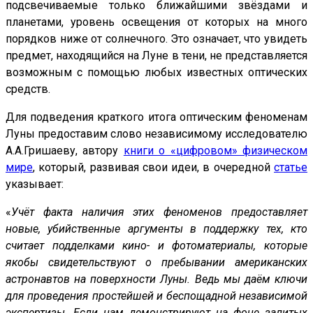
подсвечиваемые только ближайшими звёздами и
планетами, уровень освещения от которых на много
порядков ниже от солнечного. Это означает, что увидеть
предмет, находящийся на Луне в тени, не представляется
возможным с помощью любых известных оптических
средств.
Для подведения краткого итога оптическим феноменам
Луны предоставим слово независимому исследователю
А.А.Гришаеву, автору
книги о «цифровом» физическом
мире
, который, развивая свои идеи, в очередной
статье
указывает:
«
Учёт факта наличия этих феноменов предоставляет
новые, убийственные аргументы в поддержку тех, кто
считает подделками кино- и фотоматериалы, которые
якобы свидетельствуют о пребывании американских
астронавтов на поверхности Луны. Ведь мы даём ключи
для проведения простейшей и беспощадной независимой
экспертизы. Если нам демонстрируют на фоне залитых