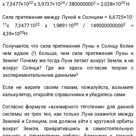
22
24
2
20
х 7,3477×10
х 5,9737×10
/ 380000000
= 2,028×10
H
-
Сила притяжения между Луной и Солнцем = 6,6725×10
11
22
30
2
х 7,3477·10
х 1,9891·10
/ 149000000000
=
20
4,39×10
H
Получается, что сила притяжения Луны к Солнцу более
чем вдвое (!) больше, чем сила притяжения Луны к
Земле! Почему же тогда Луна летает вокруг Земли, а не
вокруг Солнца? Где же здесь согласие теории с
экспериментальными данными?
Если не верите своим глазам, пожалуйста, возьмите
калькулятор, откройте справочники и убедитесь сами.
Согласно формуле «всемирного тяготения» для данной
системы из трёх тел, как только Луна окажется между
Землей и Солнцем, она должна уйти с круговой орбиты
вокруг Земли, превратившись в самостоятельную
планету с параметрами орбиты, близкими к земной.