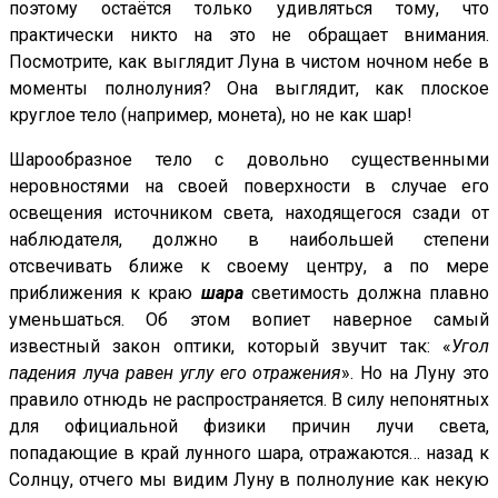
поэтому остаётся только удивляться тому, что
практически никто на это не обращает внимания.
Посмотрите, как выглядит Луна в чистом ночном небе в
моменты полнолуния? Она выглядит, как плоское
круглое тело (например, монета), но не как шар!
Шарообразное тело с довольно существенными
неровностями на своей поверхности в случае его
освещения источником света, находящегося сзади от
наблюдателя, должно в наибольшей степени
отсвечивать ближе к своему центру, а по мере
приближения к краю
шара
светимость должна плавно
уменьшаться. Об этом вопиет наверное самый
известный закон оптики, который звучит так: «
Угол
падения луча равен углу его отражения
». Но на Луну это
правило отнюдь не распространяется. В силу непонятных
для официальной физики причин лучи света,
попадающие в край лунного шара, отражаются… назад к
Солнцу, отчего мы видим Луну в полнолуние как некую