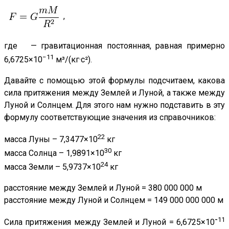
,
где — гравитационная постоянная, равная примерно
−11
6,6725×10
м³/(кг·с²).
Давайте с помощью этой формулы подсчитаем, какова
сила притяжения между Землей и Луной, а также между
Луной и Солнцем. Для этого нам нужно подставить в эту
формулу соответствующие значения из справочников:
22
масса Луны – 7,3477×10
кг
30
масса Солнца – 1,9891×10
кг
24
масса Земли – 5,9737×10
кг
расстояние между Землей и Луной = 380 000 000 м
расстояние между Луной и Солнцем = 149 000 000 000 м
-
11
Сила притяжения между Землей и Луной = 6,6725×10