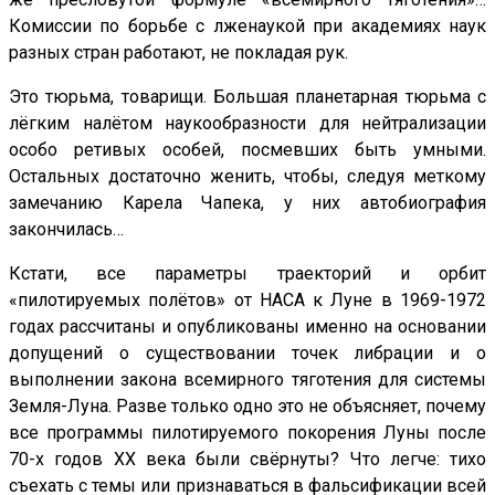
Комиссии по борьбе с лженаукой при академиях наук
разных стран работают, не покладая рук.
Это тюрьма, товарищи. Большая планетарная тюрьма с
лёгким налётом наукообразности для нейтрализации
особо ретивых особей, посмевших быть умными.
Остальных достаточно женить, чтобы, следуя меткому
замечанию Карела Чапека, у них автобиография
закончилась…
Кстати, все параметры траекторий и орбит
«пилотируемых полётов» от НАСА к Луне в 1969-1972
годах рассчитаны и опубликованы именно на основании
допущений о существовании точек либрации и о
выполнении закона всемирного тяготения для системы
Земля-Луна. Разве только одно это не объясняет, почему
все программы пилотируемого покорения Луны после
70-х годов ХХ века были свёрнуты? Что легче: тихо
съехать с темы или признаваться в фальсификации всей