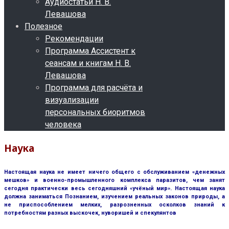
Аудиостатьи Н. В.
Левашова
Полезное
Рекомендации
Программа Ассистент к
сеансам и книгам Н. В.
Левашова
Программа для расчёта и
визуализации
персональных биоритмов
человека
Наука
Настоящая наука не имеет ничего общего с обслуживанием «денежных
мешков» и военно-промышленного комплекса паразитов, чем занят
сегодня практически весь сегодняшний «учёный мир». Настоящая наука
должна заниматься Познанием, изучением реальных законов природы, а
не приспособлением мелких, разрозненных осколков знаний к
потребностям разных выскочек, нуворишей и спекулянтов