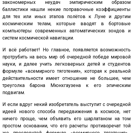
закономерных неудач эмпирическим образом
баллистики нашли некие поправочные коэффициенты
для тех или иных этапов полётов к Луне и другим
космическим телам, которые вводят в бортовые
компьютеры современных автоматических зондов и
систем космической навигации.
И всё работает! Но главное, появляется возможность
протрубить на весь мир об очередной победе мировой
науки, и далее учить легковерных детей и студентов
формуле «всемирного тяготения», которая к реальной
действительности имеет отношение не большее, чем
треуголка барона Мюнхгаузена к его эпическим
подвигам.
И если вдруг некий изобретатель выступит с очередной
идеей нового способа передвижения в космосе, нет
ничего проще, чем объявить его шарлатаном на том
простом основании, что его расчеты противоречат той
же пресловутой формуле «всемирного тяготения»…