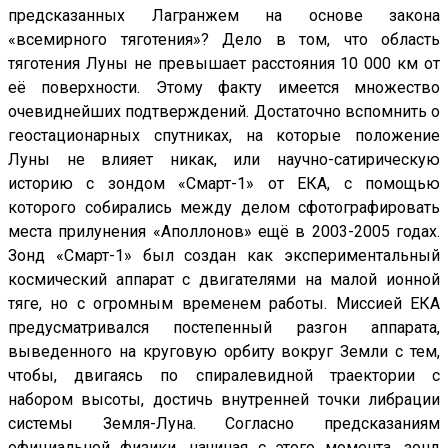
предсказанных Лагранжем на основе закона
«всемирного тяготения»? Дело в том, что область
тяготения Луны не превышает расстояния 10 000 км от
её поверхности. Этому факту имеется множество
очевиднейших подтверждений. Достаточно вспомнить о
геостационарных спутниках, на которые положение
Луны не влияет никак, или научно-сатирическую
историю с зондом «Смарт-1» от ЕКА, с помощью
которого собирались между делом сфотографировать
места прилунения «Аполлонов» ещё в 2003-2005 годах.
Зонд «Смарт-1» был создан как экспериментальный
космический аппарат с двигателями на малой ионной
тяге, но с огромным временем работы. Миссией ЕКА
предусматривался постепенный разгон аппарата,
выведенного на круговую орбиту вокруг Земли с тем,
чтобы, двигаясь по спиралевидной траектории с
набором высоты, достичь внутренней точки либрации
системы Земля-Луна. Согласно предсказаниям
официальной физики, начиная с этого момента, зонд