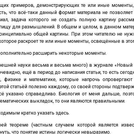
ющих примеров, демонстрирующих те или иные моменты, 
сть, что всё-таки данный формат материала не позволяе
ал, задача которого не создать полную картину рассм
 пищу для размышлений. В общем и целом, в данном мате
ринципиально общей картины. При этом читателю не нужно
которое раскроет те или иные моменты, освещённые в это
дополнительно расширить некоторые моменты.
нынешней науки весьма и весьма много) в журнале «Новый 
чевидно, ещё в период до написания статьи, то есть сегод
, физике и математике, которые напрочь опровергают
этой статьёй полезно каждому, со своей стороны подтвержд
сё указано справедливо. Биология от меня дальше, поэ
тематических выкладок, то они являются правильными.
ходимым кратко указать здесь.
оей теореме (частным случаем которой является извес
нуть, что понятие истины логически невыразимо.