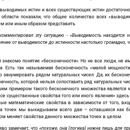
 выводимых истин и всех существующих истин достаточно
области показали, что общее количество всех «выводи
м или иным образом представить.
омментировал эту ситуацию - «Выводимость находится на
тояние от выводимости до истинности настолько громадно, ч
 знакомо понятие «бесконечности». Но не все люди, не 
да. Есть так называемая бесконечность «малой мощност
занумеровать рядом натуральных чисел. Да, их бесконеч
ечность, которой нельзя сопоставить ряд натуральных чи
шим примером такого бесконечного множества является 
 все существенные свойства того или иного явления» здесь
е математические свойства в зависимости от того, вхо
ва точек мы выкидываем всего две – оставшихся как бы
зом меняет свойства данного множества точек в целом.
во замечает, что
«похоже, она (логика) нужна лишь для п