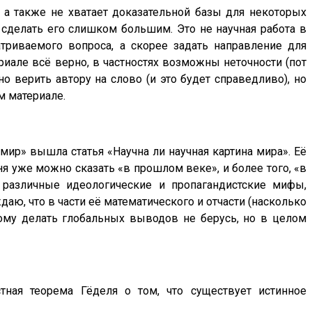
а также не хватает доказательной базы для некоторых
т сделать его слишком большим. Это не научная работа в
атриваемого вопроса, а скорее задать направление для
риале всё верно, в частностях возможны неточности (пот
 верить автору на слово (и это будет справедливо), но
м материале.
мир» вышла статья «Научна ли научная картина мира». Её
ня уже можно сказать «в прошлом веке», и более того, «в
 различные идеологические и пропагандистские мифы,
аю, что в части её математического и отчасти (насколько
тому делать глобальных выводов не берусь, но в целом
тная теорема Гёделя о том, что существует истинное