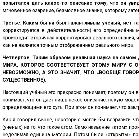
попытался дать какое-то описание тому, что он уви
мгновенное озарение, безмолвное знание, которому зате
Третье. Каким бы ни был талантливым учёный, нет га
корректируется в действительности) его определённы
происходит вторичная корректировка реального знания, и
как не является точным отображением реального мира.
Четвертое. Таким образом реальная наука на само
МИРА, КОТОРОЕ СООТВЕТСТВУЕТ ЭТОМУ МИРУ С О
НЕВОЗМОЖНО, А ЭТО ЗНАЧИТ, ЧТО «ВООБЩЕ ГОВОРЯ
СУЩЕСТВЕННОЕ).
Настоящий учёный это прекрасно понимает, поэтому он вс
понимает, что он даёт лишь некое описание, некую моде
определяющими его суть. При этом он понимает, что зав
Как я говорил выше, некоторые могли бы возразить, чт
(учёных) на то, что такое атом. Само название «атом» пр
неделимая единица материи. Потом были «открыты» про