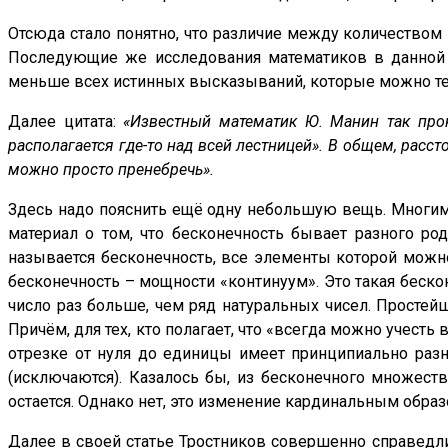
Отсюда стало понятно, что различие между количеством
Последующие же исследования математиков в данной 
меньше всех истинных высказываний, которые можно те
Далее цитата:
«Известный математик Ю. Манин так прок
располагается где-то над всей лестницей». В общем, расс
можно просто пренебречь».
Здесь надо пояснить ещё одну небольшую вещь. Многим
материал о том, что бесконечность бывает разного ро
называется бесконечность, все элементы которой можно 
бесконечность – мощности «континуум». Это такая бескон
число раз больше, чем ряд натуральных чисел. Простей
Причём, для тех, кто полагает, что «всегда можно учесть
отрезке от нуля до единицы имеет принципиально разны
(исключаются). Казалось бы, из бесконечного множест
остается. Однако нет, это изменение кардинальным обра
Далее в своей статье Тростников совершенно справедли