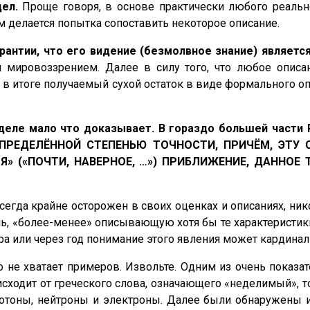
дел.
Проще говоря, в основе практически любого реальн
м делается попытка сопоставить некоторое описание.
рантии, что его видение (безмолвное знание) являетс
м мировоззрением. Далее в силу того, что любое опис
 в итоге получаемый сухой остаток в виде формального о
м деле мало что доказывает. В гораздо большей ча
ПРЕДЕЛЁННОЙ СТЕПЕНЬЮ ТОЧНОСТИ, ПРИЧЁМ, ЭТУ
» («ПОЧТИ, НАВЕРНОЕ, …») ПРИБЛИЖЕНИЕ, ДАННОЕ
егда крайне осторожен в своих оценках и описаниях, ник
ль, «более-менее» описывающую хотя бы те характеристи
тра или через год понимание этого явления может кардина
о не хватает примеров. Извольте. Одним из очень показа
оисходит от греческого слова, означающего «неделимый», т
тоны, нейтроны и электроны. Далее были обнаружены и д