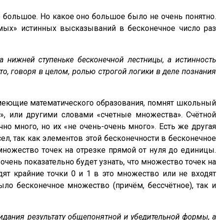
 большое. Но какое оно большое было не очень понятно.
мых» истинных высказываний в бесконечное число раз
 нижней ступеньке бесконечной лестницы, а истинность
то, говоря в целом, ролью строгой логики в деле познания
имеющие математического образования, помнят школьный
и», или другими словами «счетные множества». Счётной
но много, но их «не очень-очень много». Есть же другая
сел, так как элементов этой бесконечности в бесконечное
множество точек на отрезке прямой от нуля до единицы.
 очень показательно будет узнать, что множество точек на
дят крайние точки 0 и 1 в это множество или не входят
ло бесконечное множество (причём, бессчётное), так и
ридания результату общепонятной и убедительной формы, а