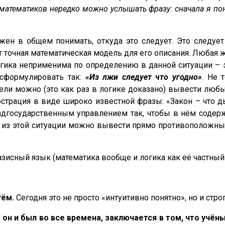
атематиков нередко можно услышать фразу: сначала я понял
жен в общем понимать, откуда это следует. Это следует
вует точная математическая модель для его описания. Люба
огика неприменима по определению в данной ситуации – э
 сформулировать так:
«Из лжи следует что угодно»
. Не 
одели можно (это как раз в логике доказано) вывести лю
ллюстрация в виде широко известной фразы: «Закон – что
дгосударственным управлением так, чтобы в нём содерж
м из этой ситуации можно вывести прямо противоположны
азисный язык (математика вообще и логика как её частный 
тём.
Сегодня это не просто «интуитивно понятно», но и стр
н и был во все времена, заключается в том, что учён