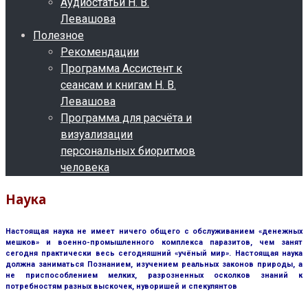
Аудиостатьи Н. В.
Левашова
Полезное
Рекомендации
Программа Ассистент к
сеансам и книгам Н. В.
Левашова
Программа для расчёта и
визуализации
персональных биоритмов
человека
Наука
Настоящая наука не имеет ничего общего с обслуживанием «денежных
мешков» и военно-промышленного комплекса паразитов, чем занят
сегодня практически весь сегодняшний «учёный мир». Настоящая наука
должна заниматься Познанием, изучением реальных законов природы, а
не приспособлением мелких, разрозненных осколков знаний к
потребностям разных выскочек, нуворишей и спекулянтов