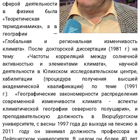
сферой деятельности
в физике была
«Теоретическая
термодинамика», а в
географии —
«Глобальная и региональная изменчивость
климата». После докторской диссертации (1981 г.) на
тему: «Частоты корреляций между солнечной
активностью и элементами климата», научной
деятельности в Юлихском исследовательском центре,
хабилитации (процедура получения высшей
академической квалификации) по теме (1991
г.): «Географические закономерности распределения
современной изменчивости климата - аспекты
климатической географии северного полушария», и
преподавательскую должность в Вюрцбургском
университете, с весны 1997 года до выхода на пенсию в
2011 году он занимал должность профессора в
Лейпцигском университете. В целом он более 40 лет