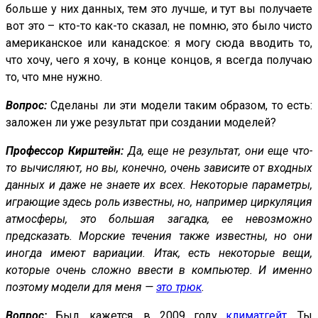
больше у них данных, тем это лучше, и тут вы получаете
вот это – кто-то как-то сказал, не помню, это было чисто
американское или канадское: я могу сюда вводить то,
что хочу, чего я хочу, в конце концов, я всегда получаю
то, что мне нужно.
Вопрос:
Сделаны ли эти модели таким образом, то есть:
заложен ли уже результат при создании моделей?
Профессор Кирштейн:
Да, еще не результат, они еще что-
то вычисляют, но вы, конечно, очень зависите от входных
данных и даже не знаете их всех. Некоторые параметры,
играющие здесь роль известны, но, например циркуляция
атмосферы, это большая загадка, ее невозможно
предсказать. Морские течения также известны, но они
иногда имеют вариации. Итак, есть некоторые вещи,
которые очень сложно ввести в компьютер. И именно
поэтому модели для меня —
это трюк
.
Вопрос:
Был, кажется, в 2009 году
климатгейт
. Ты