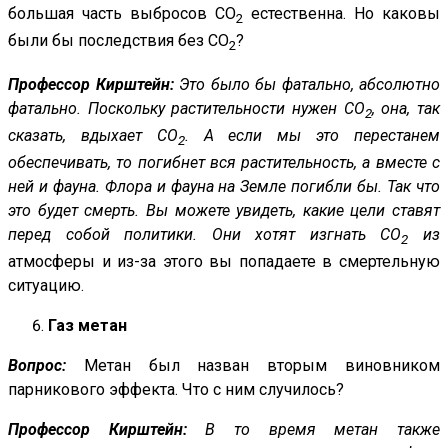
большая часть выбросов CO
естественна. Но каковы
2
были бы последствия без CO
?
2
Профессор Кирштейн:
Это было бы фатально, абсолютно
фатально. Поскольку растительности нужен CO
, она, так
2
сказать, вдыхает CO
. А если мы это перестанем
2
обеспечивать, то погибнет вся растительность, а вместе с
ней и фауна. Флора и фауна на Земле погибли бы. Так что
это будет смерть. Вы можете увидеть, какие цели ставят
перед собой политики. Они хотят изгнать CO
из
2
атмосферы и из-за этого вы попадаете в смертельную
ситуацию.
Газ метан
Вопрос:
Метан был назван вторым виновником
парникового эффекта. Что с ним случилось?
Профессор Кирштейн:
В то время метан также