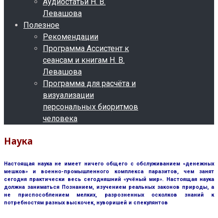
Аудиостатьи Н. В.
Левашова
Полезное
Рекомендации
Программа Ассистент к
сеансам и книгам Н. В.
Левашова
Программа для расчёта и
визуализации
персональных биоритмов
человека
Наука
Настоящая наука не имеет ничего общего с обслуживанием «денежных
мешков» и военно-промышленного комплекса паразитов, чем занят
сегодня практически весь сегодняшний «учёный мир». Настоящая наука
должна заниматься Познанием, изучением реальных законов природы, а
не приспособлением мелких, разрозненных осколков знаний к
потребностям разных выскочек, нуворишей и спекулянтов