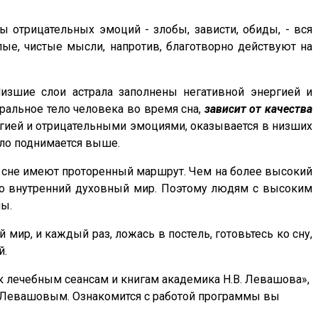
ы отрицательных эмоций - злобы, зависти, обиды, - вся
тлые, чистые мысли, напротив, благотворно действуют на
Низшие слои астрала заполнены негативной энергией и
ральное тело человека во время сна,
зависит от качества
ергией и отрицательными эмоциями, оказывается в низших
ело поднимается выше.
 сне имеют проторенный маршрут. Чем на более высокий
 его внутренний духовный мир. Поэтому людям с высоким
ны.
 мир, и каждый раз, ложась в постель, готовьтесь ко сну,
й.
т к лечебным сеансам и книгам академика Н.В. Левашова»,
м Левашовым. Ознакомится с работой программы вы