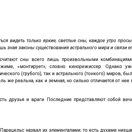
ться видеть только яркие, светлые сны, каждое утро прос
ь зная законы существования астрального мира и связи е
 считают сны всего лишь произвольными комбинациям
ежиме, «монтирует», словно кинорежиссер. Однако у
ческого (грубого), так и астрального (тонкого) миров, б
оль же реальна, как и земная, но сильно отличается от н
есть друзья и враги. Последние представляют собой ве
 Парацельс назвал их
элементалами
, то есть духами низш