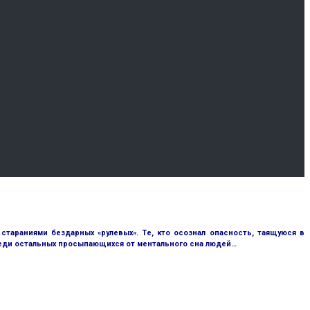
тараниями бездарных «рулевых». Те, кто осознал опасность, таящуюся в
реди остальных просыпающихся от ментального сна людей…