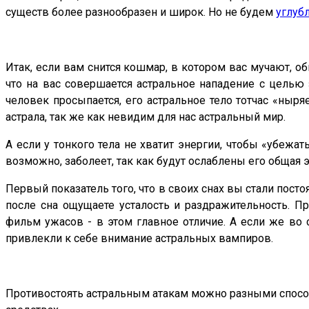
существ более разнообразен и широк. Но не будем
углуб
Итак, если вам снится кошмар, в котором вас мучают, о
что на вас совершается астральное нападение с целью
человек просыпается, его астральное тело тотчас «ны
астрала, так же как невидим для нас астральный мир.
А если у тонкого тела не хватит энергии, чтобы «убежат
возможно, заболеет, так как будут ослаблены его общая э
Первый показатель того, что в своих снах вы стали пост
после сна ощущаете усталость и раздражительность. П
фильм ужасов - в этом главное отличие. А если же во с
привлекли к себе внимание астральных вампиров.
Противостоять астральным атакам можно разными способа