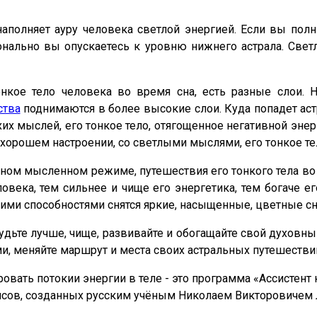
аполняет ауру человека светлой энергией. Если вы полн
ионально вы опускаетесь к уровню нижнего астрала. Све
нкое тело человека во время сна, есть разные слои. 
ства
поднимаются в более высокие слои. Куда попадет аст
охих мыслей, его тонкое тело, отягощенное негативной эн
в хорошем настроении, со светлыми мыслями, его тонкое т
ном мысленном режиме, путешествия его тонкого тела во
еловека, тем сильнее и чище его энергетика, тем богаче
ими способностями снятся яркие, насыщенные, цветные с
будьте лучше, чище, развивайте и обогащайте свой духовный
и, меняйте маршрут и места своих астральных путешестви
ровать потокии энергии в теле - это программа «Ассистен
ансов, созданных русским учёным Николаем Викторовиче