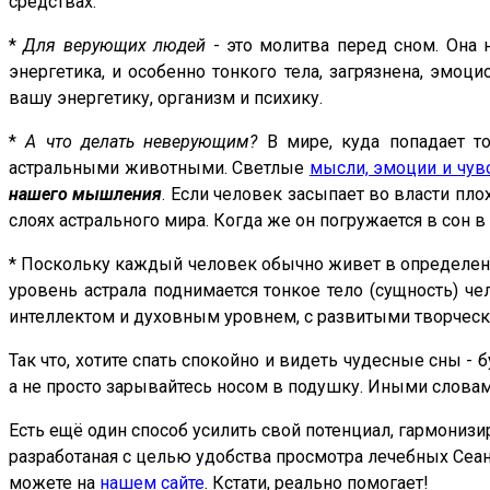
средствах.
*
Для верующих людей
- это молитва перед сном. Она н
энергетика, и особенно тонкого тела, загрязнена, эмоц
вашу энергетику, организм и психику.
*
А что делать неверующим?
В мире, куда попадает то
астральными животными. Светлые
мысли, эмоции и чув
нашего мышления
. Если человек засыпает во власти пл
слоях астрального мира. Когда же он погружается в сон 
* Поскольку каждый человек обычно живет в определен
уровень астрала поднимается тонкое тело (сущность) ч
интеллектом и духовным уровнем, с развитыми творческ
Так что, хотите спать спокойно и видеть чудесные сны - 
а не просто зарывайтесь носом в подушку. Иными словам
Есть ещё один способ усилить свой потенциал, гармонизи
разработаная с целью удобства просмотра лечебных Се
можете на
нашем сайте
. Кстати, реально помогает!