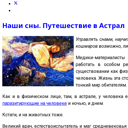
Наши сны. Путешествие в Астрал
Управлять снами, научи
кошмаров возможно, лиш
Медики-материалисты
работать в особом р
существовании как физи
человека. Жизнь эта ст
тонкий мир обитателям.
Как и в физическом лице, там, в астрале, у человека 
паразитирующие на человеке
и ночью, и днем.
Кстати, и на животных тоже.
Великий врач, естествоиспытатель и маг средневековья