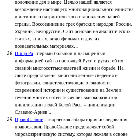
положение дел в мире. Целью нашей является
возрождение настоящего многонационального единства
и истинного патриотического становления нашей
страны. Воссоединение трёх братских народов: России,
Украины, Белоруссии. Сайт основан на аналитических
статьях, книгах, видеофильмах и других
познавательных материалах…
Пища Ра
- первый большой и насыщенный
информацией сайт о настоящей Руси и русах, об их
славной многосоттысячелетней жизни и борьбе. На
сайте представлены многочисленные сведения и
фотографии, свидетельствующие о лживости
современной истории и существовании на Земле в
течение многих сотен тысяч лет высокоразвитой
цивилизации людей Белой Расы – цивилизации
Славяно-Ариев...
ПравоСлавие
- творческая лаборатория исследования
православия. ПравоСлавие представляет собой
мировоззренческую систему, которая лежала в основе