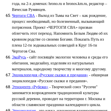
года, на 2-х доменах: hrono.ru и hronos.km.ru, редактор –
Вячеслав Румянцев.
Чертоги СВА
- Выход из Тьмы на Свет – как рождение,
процесс необходимый, но болезненный, вызывающий
потрясения. Проект «ЧЕРТОГИ СВА» призван
облегчить этот переход. Напомнить Белым Людям об их
кровном родстве со своими Богами. Показать Путь из
плена 12-ти зодиакальных созвездий в Круг 16-ти
Чертогов Сва.
ЭкоРусь
- сайт посвящён экологии человека и среды его
обитания, экодизайну, изделиям из натуральных
материалов, народному творчеству и многому другому.
Энциклопедия «Русские сказки и предания»
- обширная
энциклопедия «Русские сказки и предания».
Этноцентр «Рубежи»
- Творческий союз "Русичи"
занимается возрождением традиционной культуры
русской деревни, проводит на территории г. Москвы и
области славянские праздники календарного цикла.
Этноэкология
- это наука, изучающая взаимоотношения