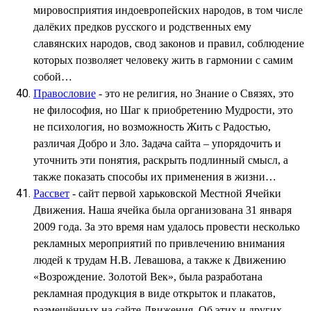
мировосприятия индоевропейских народов, в том числе
далёких предков русского и родственных ему
славянских народов, свод законов и правил, соблюдение
которых позволяет человеку жить в гармонии с самим
собой…
Правословие
- это не религия, но Знание о Связях, это
не философия, но Шаг к приобретению Мудрости, это
не психология, но возможность Жить с Радостью,
различая Добро и Зло. Задача сайта – упорядочить и
уточнить эти понятия, раскрыть подлинный смысл, а
также показать способы их применения в жизни…
Рассвет
- сайт первой харьковской Местной Ячейки
Движения. Наша ячейка была организована 31 января
2009 года. За это время нам удалось провести несколько
рекламных мероприятий по привлечению внимания
людей к трудам Н.В. Левашова, а также к Движению
«Возрождение. Золотой Век», была разработана
рекламная продукция в виде открыток и плакатов,
размещённых на сайте Движения. Об этих и других