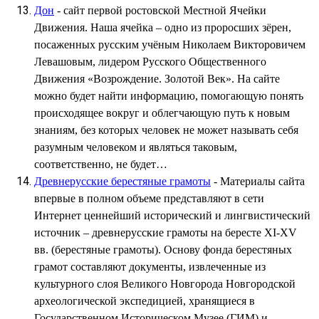
Дон
- сайт первой ростовской Местной Ячейки
Движения. Наша ячейка – одно из проросших зёрен,
посаженных русским учёным Николаем Викторовичем
Левашовым, лидером Русского Общественного
Движения «Возрождение. Золотой Век». На сайте
можно будет найти информацию, помогающую понять
происходящее вокруг и облегчающую путь к новым
знаниям, без которых человек не может называть себя
разумным человеком и являться таковым,
соответственно, не будет…
Древнерусские берестяные грамоты
- Материалы сайта
впервые в полном объеме представляют в сети
Интернет ценнейший исторический и лингвистический
источник – древнерусские грамоты на бересте XI-XV
вв. (берестяные грамоты). Основу фонда берестяных
грамот составляют документы, извлеченные из
культурного слоя Великого Новгорода Новгородской
археологической экспедицией, хранящиеся в
Государственном Историческом Музее (ГИМ) и