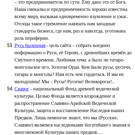
– это предприниматель по сути. Ему дано это от Бога.
Наша смекалка и предприимчивость хорошо известны
всему миру, вызывая одновременно изумление и ужас.
Отсюда такое стремление навязать нам западные
стандарты бизнеса, где нам, раз и навсегда, уготована
роль периферии.
Русь былинная
- цель сайта – собрать воедино
информацию о Руси, её Героях, с древнейших времён до
Смутного времени. Любимая тема: а было ли татаро-
монгольское иго, Золотая Орда. Кем были русы, русичи,
татары и монголы? Нам есть чем гордиться. И мы не
малодушны! Мы – Русы! Русичи! Великоросы!..
Сварог
- национальный Фонд древней ведической
культуры. Целью Фонда является возрождение и
распространение Славяно-Арийской Ведической
Культуры, защита и восстановление Наследия наших
Предков. Лишь немногие знают, что мы (Русские,
Славяне) являемся наследниками богатейшего знания и
многовековой Культуры наших предков…