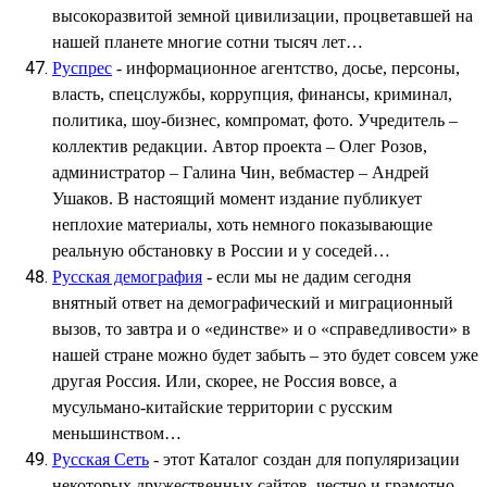
высокоразвитой земной цивилизации, процветавшей на
нашей планете многие сотни тысяч лет…
Руспрес
- информационное агентство, досье, персоны,
власть, спецслужбы, коррупция, финансы, криминал,
политика, шоу-бизнес, компромат, фото. Учредитель –
коллектив редакции. Автор проекта – Олег Розов,
администратор – Галина Чин, вебмастер – Андрей
Ушаков. В настоящий момент издание публикует
неплохие материалы, хоть немного показывающие
реальную обстановку в России и у соседей…
Русская демография
- если мы не дадим сегодня
внятный ответ на демографический и миграционный
вызов, то завтра и о «единстве» и о «справедливости» в
нашей стране можно будет забыть – это будет совсем уже
другая Россия. Или, скорее, не Россия вовсе, а
мусульмано-китайские территории с русским
меньшинством…
Русская Сеть
- этот Каталог создан для популяризации
некоторых дружественных сайтов, честно и грамотно