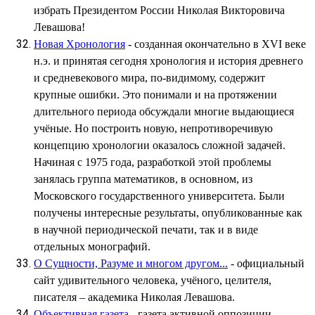
избрать Президентом России Николая Викторовича
Левашова!
Новая Хронология
- созданная окончательно в XVI веке
н.э. и принятая сегодня хронология и история древнего
и средневекового мира, по-видимому, содержит
крупные ошибки. Это понимали и на протяжении
длительного периода обсуждали многие выдающиеся
учёные. Но построить новую, непротиворечивую
концепцию хронологии оказалось сложной задачей.
Начиная с 1975 года, разработкой этой проблемы
занялась группа математиков, в основном, из
Московского государственного университета. Были
получены интересные результаты, опубликованные как
в научной периодической печати, так и в виде
отдельных монографий.
О Сущности, Разуме и многом другом...
- официальный
сайт удивительного человека, учёного, целителя,
писателя – академика Николая Левашова.
Объективная газета
- газета активной оппозиции