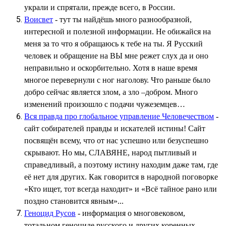
украли и спрятали, прежде всего, в России.
Воисвет
- тут ты найдёшь много разнообразной,
интересной и полезной информации. Не обижайся на
меня за то что я обращаюсь к тебе на ты. Я Русский
человек и обращение на ВЫ мне режет слух да и оно
неправильно и оскорбительно. Хотя в наше время
многое перевернули с ног наголову. Что раньше было
добро сейчас является злом, а зло –добром. Много
изменений произошло с подачи чужеземцев…
Вся правда про глобальное управление Человечеством
-
сайт собирателей правды и искателей истины! Сайт
посвящён всему, что от нас успешно или безуспешно
скрывают. Но мы, СЛАВЯНЕ, народ пытливый и
справедливый, а поэтому истину находим даже там, где
её нет для других. Как говорится в народной поговорке
«Кто ищет, тот всегда находит» и «Всё тайное рано или
поздно становится явным»...
Геноцид Русов
- информация о многовековом,
тотальном геноциде русского и других коренных