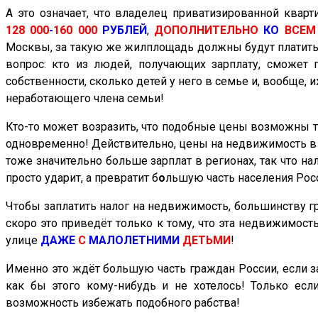
А это означает, что владелец приватизированной ква
128 000
-
160 000
РУБЛЕЙ
,
ДОПОЛНИТЕЛЬНО
КО
ВСЕМ
Москвы, за такую же жилплощадь должны будут платит
вопрос: кто из людей, получающих зарплату, сможет 
собственности, сколько детей у него в семье и, вообще,
неработающего члена семьи!
Кто-то может возразить, что подобные цены возможны то
одновременно! Действительно, цены на недвижимость в М
тоже значительно больше зарплат в регионах, так что н
просто ударит, а превратит
б
о
льшую часть
населения Рос
Чтобы заплатить налог на недвижимость, большинству г
скоро
это приведёт только к тому, что эта недвижимость
улице
ДАЖЕ
С
МАЛОЛЕТНИМИ
ДЕТЬМИ
!
Именно это ждёт большую часть граждан России, если з
как бы этого кому-нибудь и не хотелось! Только ес
возможность избежать подобного
рабства
!