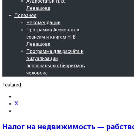
Аудиостатьи Н. В.
Левашова
Полезное
Рекомендации
Программа Ассистент к
сеансам и книгам Н. В.
Левашова
Программа для расчёта и
визуализации
персональных биоритмов
человека
Featured
Налог на недвижимость —
рабств