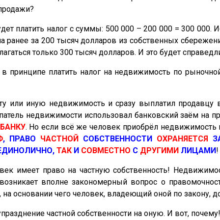
 продажи
?
 платить налог с суммы: 500 000 – 200 000 = 300 000. 
 ранее за 200 тысяч долларов из собственных сбережени
лагаться только 300 тысяч долларов. И это будет справедл
к
в принципе
платить налог на недвижимость
по рыночно
ту или иную недвижимость и сразу выплатил продавцу в
патель недвижимости использовал банковский заём на пр
БАНКУ
. Но если всё же человек приобрёл недвижимость 
Ф
, ПРАВО
ЧАСТНОЙ
СОБСТВЕННОСТИ
ОХРАНЯЕТСЯ
З
ЕДИНОЛИЧНО,
ТАК
И
СОВМЕСТНО
С
ДРУГИМИ
ЛИЦАМИ
!
век имеет право на частную собственность! Недвижимост
у возникает вполне закономерный вопрос о правомочнос
да, на основании чего человек, владеющий оной
по закону
, 
упразднение
частной собственности на оную. И вот, почему