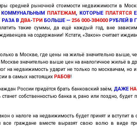
ртиры средней рыночной стоимости недвижимости в Мос
КОММУНАЛЬНЫМ
ПЛАТЕЖАМ
, КОТОРЫЕ
ПЛАТЯТСЯ
Е
ь
РАЗА
В
ДВА
-
ТРИ
БОЛЬШЕ —
256 000
-
384000
РУБЛЕЙ В 
платить такие суммы, да ещё каждый год, вне зависимо
 иждивенцев на содержании! Кстати, «Закон» считает иждив
лько в Москве, где цены на жильё значительно выше, че
оскве значительно выше цен на аналогичное жильё в дру
алог на недвижимость ударит не только по москвичам, н
сии в самых настоящих
РАБОВ
!
раждан России придётся брать банковский заём,
ДАЖЕ
НА
 станет собственностью банка и, рано или поздно, будет 
акон о налоге на
недвижимость будет принят
и вступит в 
ли все граждане вместе выразят свою волю в виде про