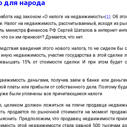
о для народа
абота над законом «О налоге на недвижимость»
. Об эт
[1]
е. Налог на недвижимость, рассчитываемый, исходя из рын
тель министра финансов РФ Сергей Шаталов в интернет-и
что он им принесёт? Думается, что нет.
дствия введения этого нового налога, то не сидели бы с
иную недвижимость, участие государства в этой сделке л
вышать 15% от стоимости сделки. И при этом будет с
едвижимость деньгами, получив заём в банке или деньга
ной платы или прибыли от собственного дела. Поэтому буд
х уже были уплачены все причитающиеся налоги.
, целиком должен ложиться на плечи продавца недвижим
ть продаётся по рыночной стоимости на момент продажи
выяснить. Предположим, что продавец недвижимости приоб
имость этой недвижимости стала равной 500 тысячам до