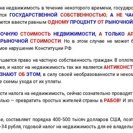
на недвижимость в течение некоторого времени, государ
ется
ГОСУДАРСТВЕННОЙ
СОБСТВЕННОСТЬЮ
,
А
НЕ
ЧА
ается ввести равным
ОДНОМУ
ПРОЦЕНТУ
ОТ
РЫНОЧНО
НОЧНУЮ
СТОИМОСТЬ
НЕДВИЖИМОСТИ,
А
ТОЛЬКО
А
Ё
РЫНОЧНОЙ
СТОИМОСТИ
. Но в этом случае не может 
ямое нарушение Конституции РФ.
рушается право на частную собственность граждан. В оп
же, и налог на недвижимость так же является
АНТИКОНС
ЗНАЮТ
ОБ
ЭТОМ
, в силу своей необразованности и неком
 схемы ухода от их уплаты.
ти налога на недвижимость, сейчас сознательно проводя
целью — превратить простых жителей страны в
РАБОВ
! И эт
е, составляет порядка 400-500 тысяч долларов США, поэ
-34 рубля, годовой налог на недвижимость для её владель