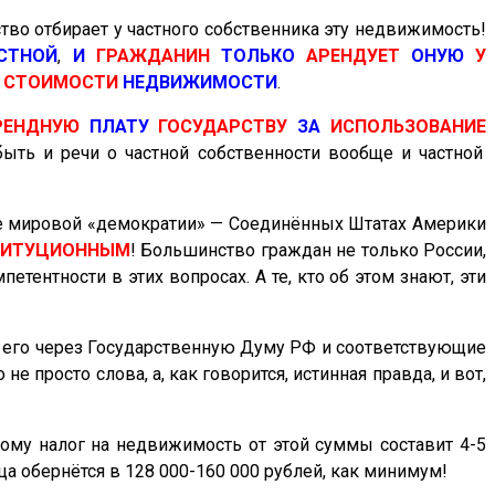
ство
отбирает
у
частного
собственника эту недвижимость!
СТНОЙ
,
И
ГРАЖДАНИН
ТОЛЬКО
АРЕНДУЕТ
ОНУЮ
У
Й
СТОИМОСТИ
НЕДВИЖИМОСТИ
.
РЕНДНУЮ
ПЛАТУ
ГОСУДАРСТВУ
ЗА
ИСПОЛЬЗОВАНИЕ
быть и речи о частной собственности вообще и частной
лоте мировой «демократии» — Соединённых Штатах Америки
ТИТУЦИОННЫМ
! Большинство граждан не только России,
петентности в этих вопросах. А те, кто об этом знают, эти
т его через Государственную Думу РФ и соответствующие
о не просто слова, а, как говорится, истинная правда, и вот,
тому налог на недвижимость от этой суммы составит 4-5
ца обернётся в 128 000-160 000 рублей, как минимум!