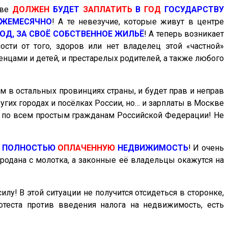
кве
ДОЛЖЕН
БУДЕТ
ЗАПЛАТИТЬ
В
ГОД
ГОСУДАРСТВУ
ЖЕМЕСЯЧНО
! А те невезучие, которые живут в центре
ГОД, ЗА СВОЁ СОБСТВЕННОЕ ЖИЛЬЁ
! А теперь возникает
сти от того, здоров или нет владелец этой «частной»
енцами и детей, и престарелых родителей, а также любого
м в остальных провинциях страны, и будет прав и неправ
гих городах и посёлках России, но… и зарплаты в Москве
о и по всем простым гражданам Российской Федерации! Не
ПОЛНОСТЬЮ
ОПЛАЧЕННУЮ
НЕДВИЖИМОСТЬ
!
И очень
продана с молотка, а законные её владельцы окажутся на
силу! В этой ситуации не получится отсидеться в сторонке,
теста против введения налога на недвижимость, есть