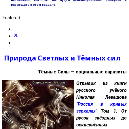
источниках, которые мы будем целенаправленно собирать и
размещать в этом разделе.
Featured
Природа Светлых и Тёмных сил
Тёмные Силы — социальные паразиты
Отрывок из книги
русского учёного
Николая Левашова
"
Россия в кривых
зеркалах
" Том 1. От
русов звёздных до
осквернённых