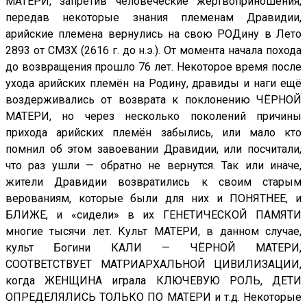
МАТЕРИ, запретив человеческие жертвоприношения,
передав некоторые знания племенам Дравидии,
арийские племена вернулись на свою РОДину в Лето
2893 от СМЗХ (2616 г. до н.э.). От момента начала похода
до возвращения прошло 76 лет. Некоторое время после
ухода арийских племён на Родину, дравиды и наги ещё
воздерживались от возврата к поклонению ЧЁРНОЙ
МАТЕРИ, но через несколько поколений причины
прихода арийских племён забылись, или мало кто
помнил об этом завоевании Дравидии, или посчитали,
что раз ушли — обратно не вернутся. Так или иначе,
жители Дравидии возвратились к своим старым
верованиям, которые были для них и ПОНЯТНЕЕ, и
БЛИЖЕ, и «сидели» в их ГЕНЕТИЧЕСКОЙ ПАМЯТИ
многие тысячи лет. Культ МАТЕРИ, в данном случае,
культ Богини КАЛИ — ЧЁРНОЙ МАТЕРИ,
СООТВЕТСТВУЕТ МАТРИАРХАЛЬНОЙ ЦИВИЛИЗАЦИИ,
когда ЖЕНЩИНА играла КЛЮЧЕВУЮ РОЛЬ, ДЕТИ
ОПРЕДЕЛЯЛИСЬ ТОЛЬКО ПО МАТЕРИ и т.д. Некоторые