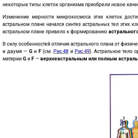
некоторые типы клеток организма приобрели новое каче
Изменение мерности микрокосмоса этих клеток дости
астральном плане начался синтез астральных тел этих к
астральном плане привело к формированию
астральног
В силу особенностей отличия астрального плана от физич
и двумя —
G
и
F
(см.
Рис.48
и
Рис.49
). Астральное тело 
материи
G
и
F
—
верхнеастральным или полным астрал