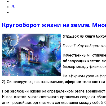
Кругооборот жизни на земле. Мн
Отрывок из книги Нико
Глава 7. Кругооборот ж
Качественным отличи
образующих клетки л
барьер между физическ
На эфирном уровне фор
2). Синтезируется, так называемое,
эфирное тело клетки
.
При эволюции жизни на определённом этапе возникают м
И все клетки многоклеточного организма создают сбал
этих простейших организмов согласованы между собой. 