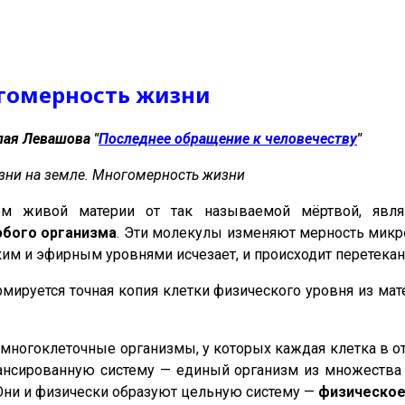
огомерность жизни
лая Левашова
"
Последнее обращение к человечеству
"
изни на земле. Многомерность жизни
ем живой материи от так называемой мёртвой, явл
юбого организма
. Эти молекулы изменяют мерность микр
им и эфирным уровнями исчезает, и происходит перетекан
мируется точная копия клетки физического уровня из мат
ногоклеточные организмы, у которых каждая клетка в от
ансированную систему — единый организм из множества
Они и физически образуют цельную систему —
физическое