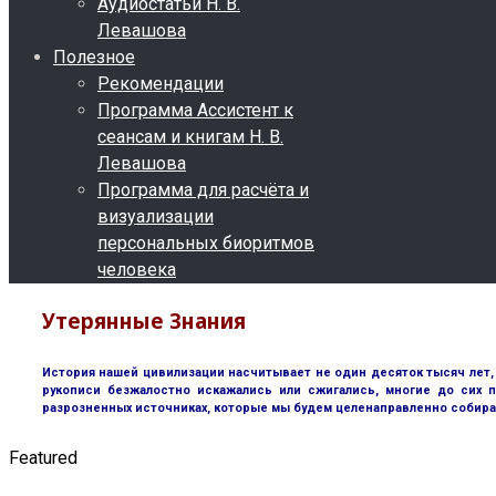
Аудиостатьи Н. В.
Левашова
Полезное
Рекомендации
Программа Ассистент к
сеансам и книгам Н. В.
Левашова
Программа для расчёта и
визуализации
персональных биоритмов
человека
Утерянные Знания
История нашей цивилизации насчитывает не один десяток тысяч лет, 
рукописи безжалостно искажались или сжигались, многие до сих п
разрозненных источниках, которые мы будем целенаправленно собира
Featured