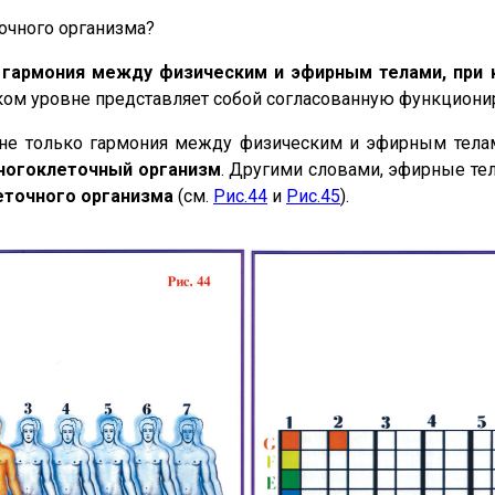
очного организма?
я
гармония между физическим и эфирным телами, при к
ком уровне представляет собой согласованную функциони
 не только гармония между физическим и эфирным тела
ногоклеточный организм
. Другими словами, эфирные те
еточного организма
(см.
Рис.44
и
Рис.45
).