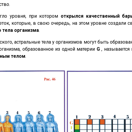
ство.
гло уровня, при котором
открылся качественный бар
леток, которые, в свою очередь, на этом уровне создали 
о тела организма
.
еского, астральные тела у организмов могут быть образов
организма, образованное из одной материи
G
, называется
ьным телом
.