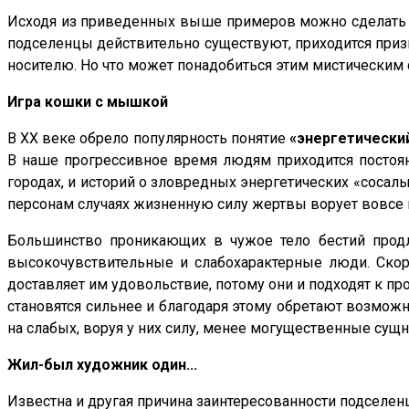
Исходя из приведенных выше примеров можно сделать вы
подселенцы действительно существуют, приходится приз
носителю. Но что может понадобиться этим мистическим
Игра кошки с мышкой
В XX веке обрело популярность понятие
«энергетически
В наше прогрессивное время людям приходится постоян
городах, и историй о зловредных энергетических «соса
персонам случаях жизненную силу жертвы ворует вовсе н
Большинство проникающих в чужое тело бестий продл
высокочувствительные и слабохарактерные люди. Скор
доставляет им удовольствие, потому они и подходят к п
становятся сильнее и благодаря этому обретают возможн
на слабых, воруя у них силу, менее могущественные сущ
Жил-был художник один...
Известна и другая причина заинтересованности подселен