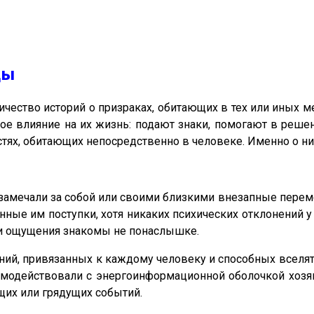
цы
чество историй о призраках, обитающих в тех или иных м
ое влияние на их жизнь: подают знаки, помогают в решен
стях, обитающих непосредственно в человеке. Именно о ни
замечали за собой или своими близкими внезапные переме
нные им поступки, хотя никаких психических отклонений 
эти ощущения знакомы не понаслышке.
ий, привязанных к каждому человеку и способных вселять
аимодействовали с энергоинформационной оболочкой хозяи
щих или грядущих событий.