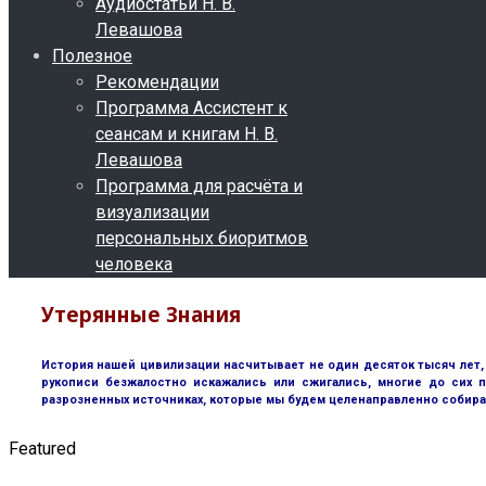
Аудиостатьи Н. В.
Левашова
Полезное
Рекомендации
Программа Ассистент к
сеансам и книгам Н. В.
Левашова
Программа для расчёта и
визуализации
персональных биоритмов
человека
Утерянные Знания
История нашей цивилизации насчитывает не один десяток тысяч лет, 
рукописи безжалостно искажались или сжигались, многие до сих п
разрозненных источниках, которые мы будем целенаправленно собира
Featured