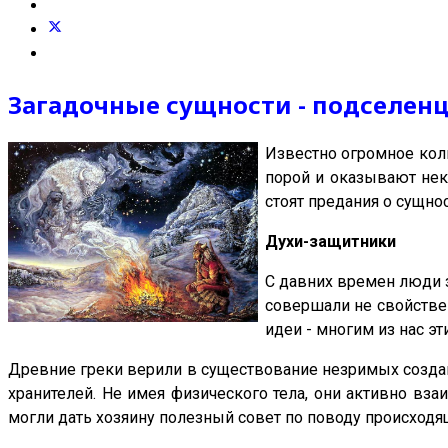
Загадочные сущности - подселен
Известно огромное коли
порой и оказывают нек
стоят предания о сущно
Духи-защитники
С давних времен люди 
совершали не свойстве
идеи - многим из нас 
Древние греки верили в существование незримых создан
хранителей. Не имея физического тела, они активно вз
могли дать хозяину полезный совет по поводу происходя