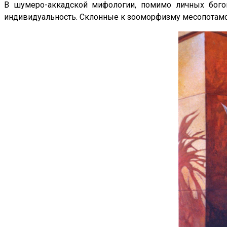
В шумеро-аккадской мифологии, помимо личных бог
индивидуальность. Склонные к зооморфизму месопотамс