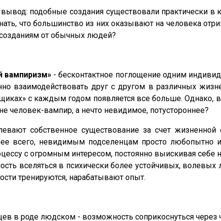
вод: подобные создания существовали практически в каж
нать, что большинство из них оказывают на человека отр
 созданиям от обычных людей?
й вампиризм»
- бесконтактное поглощение одним индивиду
но взаимодействовать друг с другом в различных жизне
льщиках» с каждым годом появляется все больше. Однако
е человек-вампир, а нечто невидимое, потустороннее?
евают собственное существование за счет жизненной с
ее всего, невидимым подселенцам просто любопытно иг
роцессу с огромным интересом, постоянно выискивая себе
ость вселяться в психически более устойчивых, волевых л
ности тренируются, нарабатывают опыт.
цев в роде людском - возможность соприкоснуться через 