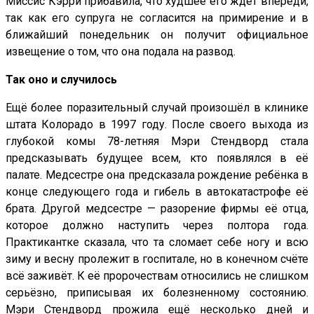
Миссис Кэрри прибавила, что худшее его ждёт впереди,
так как его супруга не согласится на примирение и в
ближайший понедельник он получит официальное
извещение о том, что она подала на развод.
Так оно и случилось
Ещё более поразительный случай произошёл в клинике
штата Колорадо в 1997 году. После своего выхода из
глубокой комы 78-летняя Мэри Стендворд стала
предсказывать будущее всем, кто появлялся в её
палате. Медсестре она предсказала рождение ребёнка в
конце следующего года и гибель в автокатастрофе её
брата. Другой медсестре — разорение фирмы её отца,
которое должно наступить через полтора года.
Практикантке сказала, что та сломает себе ногу и всю
зиму и весну пролежит в госпитале, но в конечном счёте
всё заживёт. К её пророчествам относились не слишком
серьёзно, приписывая их болезненному состоянию.
Мэри Стендворд прожила ещё несколько дней и