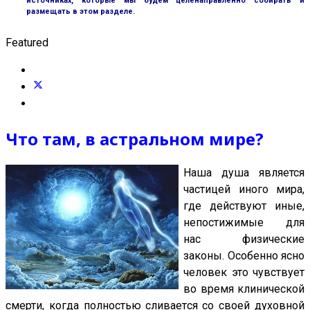
источниках, которые мы будем целенаправленно собирать и
размещать в этом разделе.
Featured
Что там, в астральном мире?
Наша душа является
частицей иного мира,
где действуют иные,
непостижимые для
нас физические
законы. Особенно ясно
человек это чувствует
во время клинической
смерти, когда полностью сливается со своей духовной