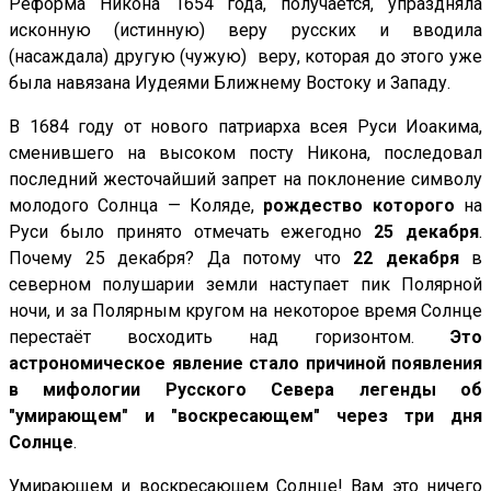
Реформа Никона 1654 года, получается, упраздняла
исконную (истинную) веру русских и вводила
(насаждала) другую (чужую) веру, которая до этого уже
была навязана Иудеями Ближнему Востоку и Западу.
В 1684 году от нового патриарха всея Руси Иоакима,
сменившего на высоком посту Никона, последовал
последний жесточайший запрет на поклонение символу
молодого Солнца — Коляде,
рождество которого
на
Руси было принято отмечать ежегодно
25 декабря
.
Почему 25 декабря? Да потому что
22 декабря
в
северном полушарии земли наступает пик Полярной
ночи, и за Полярным кругом на некоторое время Солнце
перестаёт восходить над горизонтом.
Это
астрономическое явление стало причиной появления
в мифологии Русского Севера легенды об
"умирающем" и "воскресающем" через три дня
Солнце
.
Умирающем и воскресающем Солнце! Вам это ничего