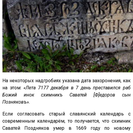
На некоторых надгробиях указана дата захоронения, как
на этом:
«Лета 7177 декабря в 7 день преставился раб
Божий инок схимникъ Саватей [Ф]едоров сын
Позняковъ».
Если согласовать старый славянский календарь с
современным календарём, то получается, что схимник
Саватей Поздняков умер в 1669 году по новому