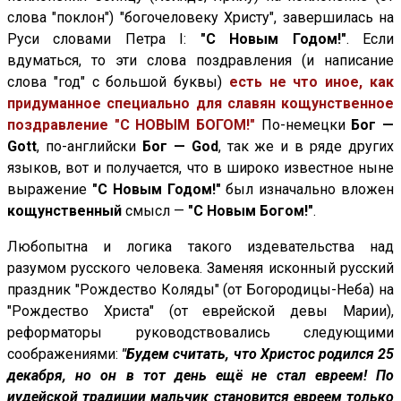
слова "поклон") "богочеловеку Христу", завершилась на
Руси словами Петра I:
"С Новым Годом!"
. Если
вдуматься, то эти слова поздравления (и написание
слова "год" с большой буквы)
есть не что иное, как
придуманное специально для славян кощунственное
поздравление "С НОВЫМ БОГОМ!"
По-немецки
Бог —
Gott
, по-английски
Бог — God
, так же и в ряде других
языков, вот и получается, что в широко известное ныне
выражение
"С Новым Годом!"
был изначально вложен
кощунственный
смысл —
"С Новым Богом!"
.
Любопытна и логика такого издевательства над
разумом русского человека. Заменяя исконный русский
праздник "Рождество Коляды" (от Богородицы-Неба) на
"Рождество Христа" (от еврейской девы Марии),
реформаторы руководствовались следующими
соображениями:
"Будем считать, что Христос родился 25
декабря, но он в тот день ещё не стал евреем! По
иудейской традиции мальчик становится евреем только