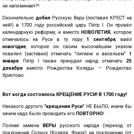
не напоминает?!
Окончательно
добил
Русскую Веру (поставил КРЕСТ на
ней!) в 1700 году российский царь Пётр I. Он провёл
календарную реформу, и вместо
НОВОЛЕТИЯ
, которое
отмечалось на Руси в ту пору
1 сентября
, ввёл
новогодие
, которое он своим высочайшим указом
повелел (заставил) отмечать "питием и весельем"
1
января
. Пётр I также принудил народ отмечать
25
декабря
вместо Рождества Коляды — Рождество
Христово.
Вот когда состоялось КРЕЩЕНИЕ РУСИ! В 1700 году!
Никакого другого
"крещения Руси"
НЕ БЫЛО, иначе бы
зачем надо было проводить его
ПОВТОРНО
!
Полная замена
ВЕРЫ
русского народа (переход от
поклонения Солнцу (Коляде, Ярилу) на поклонение (от