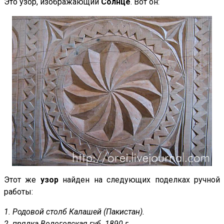
Это узор, изображающий
Солнце
. Вот он:
Этот же
узор
найден на следующих поделках ручной
работы:
1. Родовой столб Калашей (Пакистан).
2. прялка Вологодская губ. 1890 г.