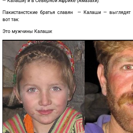
— Калаши) и в Северной Африке (Амазахи).
Пакистанстские братья славян — Калаши — выглядят
вот так:
Это мужчины Калаши: