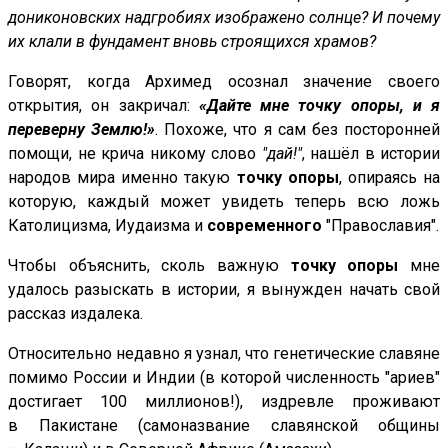
дониконовских надгробиях изображено солнце? И почему
их клали в фундамент вновь строящихся храмов?
Говорят, когда Архимед осознал значение своего
открытия, он закричал:
«Дайте мне точку опоры, и я
переверну Землю!»
. Похоже, что я сам без посторонней
помощи, не крича никому слово
"дай!"
, нашёл в истории
народов мира именно такую
точку опоры
, опираясь на
которую, каждый может увидеть теперь всю ложь
Католицизма, Иудаизма и
современного
"Православия".
Чтобы объяснить, сколь важную
точку опоры
мне
удалось разыскать в истории, я вынужден начать свой
рассказ издалека.
Относительно недавно я узнал, что генетические славяне
помимо России и Индии (в которой численность "ариев"
достигает 100 миллионов!), издревле проживают
в Пакистане (самоназвание славянской общины