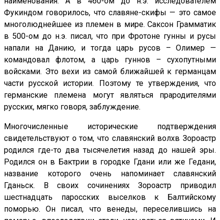
наименования. А в 460-ом до н.э. исследователем
Фукиндом говорилось, что славяне-скифы — это самое
многолюднейшее из племен в мире. Саксон Грамматик
в 500-ом до н.э. писал, что при Фротоне гунны и русы
напали на Данию, и тогда царь русов – Олимер —
командовал флотом, а царь гуннов – сухопутными
войсками. Это вехи из самой ближайшей к германцам
части русской истории. Поэтому те утверждения, что
германские племена могут являться прародителями
русских, мягко говоря, заблуждение.
Многочисленные исторические подтверждения
свидетельствуют о том, что славянский волхв Зороастр
родился где-то два тысячелетия назад до нашей эры.
Родился он в Бактрии в городке Гдани или же Гедани,
название которого очень напоминает славянский
Гданьск. В своих сочинениях Зороастр приводил
шестнадцать паросских выселков к Балтийскому
поморью. Он писал, что венеды, переселившись на