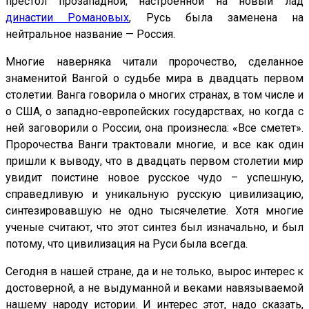
престол прозападной, настроенной на новый лад
династии Романовых
, Русь была заменена на
нейтральное название — Россия.
Многие наверняка читали пророчество, сделанное
знаменитой Вангой о судьбе мира в двадцать первом
столетии. Ванга говорила о многих странах, в том числе и
о США, о западно-европейских государствах, но когда с
ней заговорили о России, она произнесла: «Все сметет».
Пророчества Ванги трактовали многие, и все как один
пришли к выводу, что в двадцать первом столетии мир
увидит поистине новое русское чудо – успешную,
справедливую и уникальную русскую цивилизацию,
синтезировавшую не одно тысячелетие. Хотя многие
ученые считают, что этот синтез был изначально, и был
потому, что цивилизация на Руси была всегда.
Сегодня в нашей стране, да и не только, вырос интерес к
достоверной, а не выдуманной и веками навязываемой
нашему народу истории. И интерес этот, надо сказать,