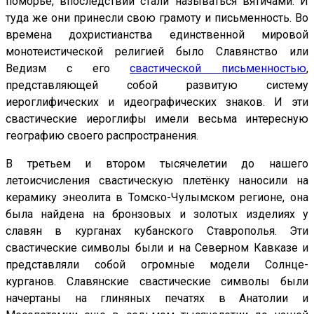
поморье, впоследствии стали называться вятичами. И
туда же они принесли свою грамоту и письменность. Во
времена дохристианства единственной мировой
монотеистической религией было Славянство или
Ведизм с его
свастической письменностью
,
представляющей собой развитую систему
иероглифических и идеографических знаков. И эти
свастические иероглифы имели весьма интересную
географию своего распространения.
В третьем и втором тысячелетии до нашего
летоисчисления свастическую плетёнку наносили на
керамику энеолита в Томско-Чулымском регионе, она
была найдена на бронзовых и золотых изделиях у
славян в курганах кубанского Ставрополья. Эти
свастические символы были и на Северном Кавказе и
представляли собой огромные модели Солнце-
курганов. Славянские свастические символы были
начертаны на глиняных печатях в Анатолии и