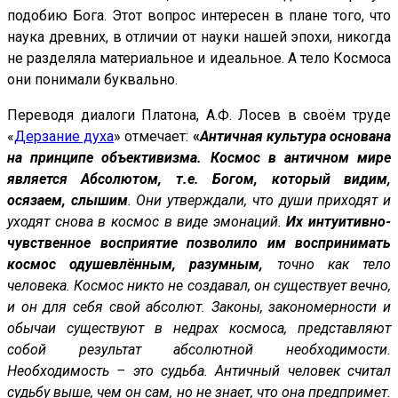
подобию Бога. Этот вопрос интересен в плане того, что
наука древних, в отличии от науки нашей эпохи, никогда
не разделяла материальное и идеальное. А тело Космоса
они понимали буквально.
Переводя диалоги Платона, А.Ф. Лосев в своём труде
«
Дерзание духа
» отмечает:
«
Античная культура основана
на принципе объективизма. Космос в античном мире
является Абсолютом, т.е. Богом, который видим,
осязаем, слышим
. Они утверждали, что души приходят и
уходят снова в космос в виде эмонаций.
Их интуитивно-
чувственное восприятие позволило им воспринимать
космос одушевлённым, разумным,
точно как тело
человека. Космос никто не создавал, он существует вечно,
и он для себя свой абсолют. Законы, закономерности и
обычаи существуют в недрах космоса, представляют
собой результат абсолютной необходимости.
Необходимость – это судьба. Античный человек считал
судьбу выше, чем он сам, но не знает, что она предпримет.