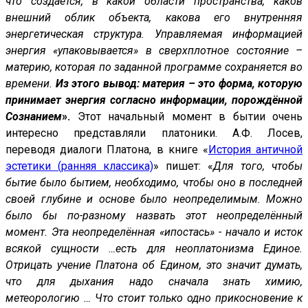
что создаётся, в какой области пространства, каков
внешний облик объекта, какова его внутренняя
энергетическая структура. Управляемая информацией
энергия «упаковывается» в сверхплотное состояние –
материю, которая по заданной программе сохраняется во
времени.
Из этого вывод: материя – это форма, которую
принимает энергия согласно информации, порождённой
Сознанием
».
Этот начальный момент в бытии очень
интересно представляли платоники. А.Ф. Лосев,
переводя диалоги Платона, в книге «
История античной
эстетики (ранняя классика)
» пишет: «
Для того, чтобы
бытие было бытием, необходимо, чтобы оно в последней
своей глубине и основе было неопределимым. Можно
было бы по-разному назвать этот неопределённый
момент. Эта неопределённая «ипостась» - начало и исток
всякой сущности …есть для неоплатонизма Единое.
Отрицать учение Платона об Едином, это значит думать,
что для дыхания надо сначала знать химию,
метеорологию … Что стоит только одно прикосновение к