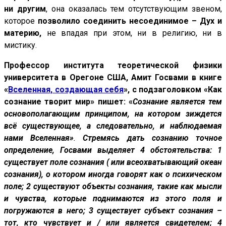
ни другим
, она оказалась тем отсутствующим звеном,
которое
позволило соединить несоединимое – Дух и
материю,
не впадая при этом, ни в религию, ни в
мистику.
Профессор института теоретической физики
университета в Орегоне США, Амит Госвами в книге
«
Вселенная, создающая себя
», с подзаголовком «Как
сознание творит мир» пишет: «
Сознание является тем
основополагающим принципом, на котором зиждется
всё существующее, а следовательно, и наблюдаемая
нами Вселенная»
.
Стремясь дать сознанию точное
определение, Госвами выделяет 4 обстоятельства: 1
существует поле сознания ( или всеохватывающий океан
сознания), о котором иногда говорят как о психическом
поле; 2 существуют объекты сознания, такие как мысли
и чувства, которые поднимаются из этого поля и
погружаются в него; 3 существует субъект сознания –
тот, кто чувствует и / или является свидетелем; 4