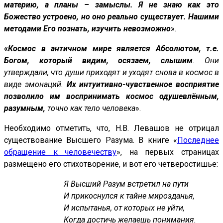
материю, а планы – замыслы. Я не знаю как это
Божество устроено, но оно реально существует. Нашими
методами Его познать, изучить невозможно
».
«
Космос в античном мире является Абсолютом, т.е.
Богом, который видим, осязаем, слышим
. Они
утверждали, что души приходят и уходят снова в космос в
виде эмонаций.
Их интуитивно-чувственное восприятие
позволило им воспринимать космос одушевлённым,
разумным,
точно как тело человека
».
Необходимо отметить, что, Н.В. Левашов не отрицал
существование Высшего Разума. В книге «
Последнее
обращение к человечеству
», на первых страницах
размещено его стихотворение, и вот его четверостишье:
Я Высший Разум встретил на пути
И прикоснулся к тайне мирозданья,
И испытанья, от которых не уйти,
Когда достичь желаешь понимания.