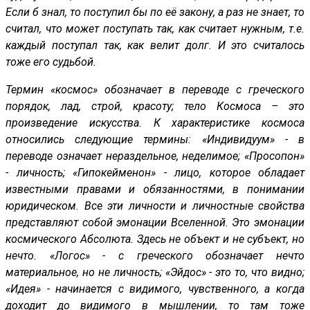
Если б знал, то поступил бы по её закону, а раз не знает, то
считал, что может поступать так, как считает нужным, т.е.
каждый поступал так, как велит долг. И это считалось
тоже его судьбой.
Термин «космос» обозначает в переводе с греческого
порядок, лад, строй, красоту; тело Космоса – это
произведение искусства. К характеристике космоса
относились следующие термины: «Индивидуум» - в
переводе означает нераздельное, неделимое; «Просопон»
- личность; «Гипокейменон» - лицо, которое обладает
известными правами и обязанностями, в понимании
юридическом. Все эти личности и личностные свойства
представляют собой эмонации Вселенной. Это эмонации
космического Абсолюта. Здесь не объект и не субъект, но
нечто. «Логос» - с греческого обозначает нечто
материальное, но не личность; «Эйдос» - это то, что видно;
«Идея» - начинается с видимого, чувственного, а когда
доходит до видимого в мышлении, то там тоже