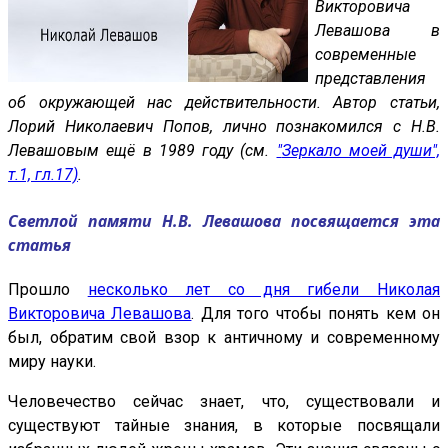
Викторовича
Левашова в
современные
представления
об окружающей нас действительности. Автор статьи,
Лорий Николаевич Попов, лично познакомился с Н.В.
Левашовым ещё в 1989 году (см.
"
Зеркало моей души",
т.1, гл.17)
.
Светлой памяти Н.В. Левашова посвящается эта
статья
Прошло
несколько лет со дня гибели Николая
Викторовича Левашова
. Для того чтобы понять кем он
был, обратим свой взор к античному и современному
миру науки.
Человечество сейчас знает, что, существовали и
существуют тайные знания, в которые посвящали