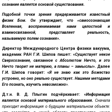
сознание является основой существования.
Подобной точки зрения придерживается известный
физик Бом. Он утверждает, что «самосознающая
Вселенная, воспринимаемая нами целостной и
взаимосвязанной, представляет реальность,
называемую полем сознания
».
Директор Международного Центра физики вакуума,
академик РАН Г.И. Шипов пишет: «
Существует некое
Сверхсознание, связанное с Абсолютом Ничто, и это
Ничто творит не материю, а планы – замыслы
». Далее
Г.И. Шипов говорит: «
Я не знаю как это Божество
устроено, но оно реально существует. Нашими методами
Его познать, изучить невозможно
».
Д.т.н. В. Д. Плыгин подчёркивает: «
Информация
является основой материального образования.
Сначала
приходит информация о будущем материальном объекте: