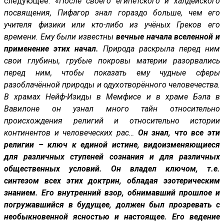
следующее: «
После своего египетского и халдейского
посвящения, Пифагор знал гораздо больше, чем его
учителя физики или кто-либо из учёных Греков его
времени. Ему были известны
вечные начала вселенной и
применение этих начал.
Природа раскрыла перед ним
свои глубины, грубые покровы материи разорвались
перед ним, чтобы показать ему чудные сферы
разоблачённой природы и одухотворённого человечества.
В храмах Нейф-Изиды в Мемфисе и в храме Бэла в
Вавилоне он узнал много тайн относительно
происхождения религий и относительно истории
континентов и человеческих рас…
Он знал, что все эти
религии – ключ к единой истине, видоизменяющиеся
для различных ступеней сознания и для различных
общественных условий. Он владел ключом, т.е.
синтезом всех этих доктрин, обладая эзотерическим
знанием. Его внутренний взор, обнимавший прошлое и
погружавшийся в будущее, должен был прозревать с
необыкновенной ясностью и настоящее. Его ведение