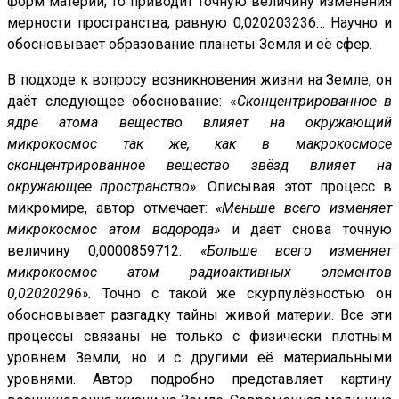
форм материй, то приводит точную величину изменения
мерности пространства, равную 0,020203236… Научно и
обосновывает образование планеты Земля и её сфер.
В подходе к вопросу возникновения жизни на Земле, он
даёт следующее обоснование: «
Сконцентрированное в
ядре атома вещество влияет на окружающий
микрокосмос так же, как в макрокосмосе
сконцентрированное вещество звёзд влияет на
окружающее пространство».
Описывая этот процесс в
микромире, автор отмечает:
«Меньше всего изменяет
микрокосмос атом водорода»
и даёт снова точную
величину 0,0000859712.
«Больше всего изменяет
микрокосмос атом радиоактивных элементов
0,02020296».
Точно с такой же скурпулёзностью он
обосновывает разгадку тайны живой материи. Все эти
процессы связаны не только с физически плотным
уровнем Земли, но и с другими её материальными
уровнями. Автор подробно представляет картину