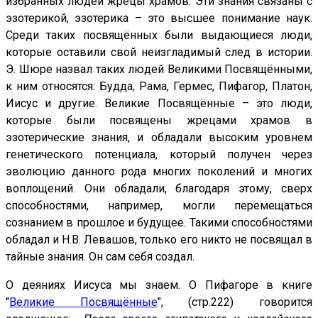
избранных людей жрецы храмов. Эти знания связаны с
эзотерикой, эзотерика – это высшее понимание наук.
Среди таких посвящённых были выдающиеся люди,
которые оставили свой неизгладимый след в истории.
Э. Шюре назвал таких людей Великими Посвящёнными,
к ним относятся: Будда, Рама, Гермес, Пифагор, Платон,
Иисус и другие. Великие Посвящённые – это люди,
которые были посвящены жрецами храмов в
эзотерические знания, и обладали высоким уровнем
генетического потенциала, который получен через
эволюцию данного рода многих поколений и многих
воплощений. Они обладали, благодаря этому, сверх
способностями, например, могли перемещаться
сознанием в прошлое и будущее. Такими способностями
обладал и Н.В. Левашов, только его никто не посвящал в
тайные знания. Он сам себя создал.
О деяниях Иисуса мы знаем. О Пифагоре в книге
"
Великие Посвящённые
", (стр.222) говорится