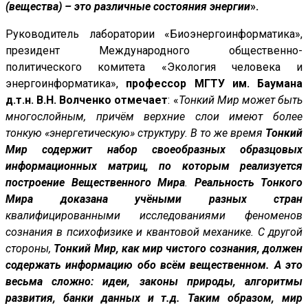
(вещества) – это различные состояния энергии
».
Руководитель лаборатории «Биоэнергоинформатика»,
президент Международного общественно-
политического комитета «Экология человека и
энергоинформатика»,
профессор МГТУ им. Баумана
д.т.н. В.Н. Волченко отмечает
: «
Тонкий Мир может быть
многослойным, причём верхние слои имеют более
тонкую «энергетическую» структуру. В то же время
Тонкий
Мир содержит набор своеобразных образцовых
информационных матриц, по которым реализуется
построение Вещественного Мира
.
Реальность Тонкого
Мира доказана учёными разных стран
квалифицированными исследованиями феноменов
сознания в психофизике и квантовой механике. С другой
стороны,
Тонкий Мир, как мир чистого сознания, должен
содержать информацию обо всём вещественном. А это
весьма сложно: идеи, законы природы, алгоритмы
развития, банки данных и т.д. Таким образом, мир