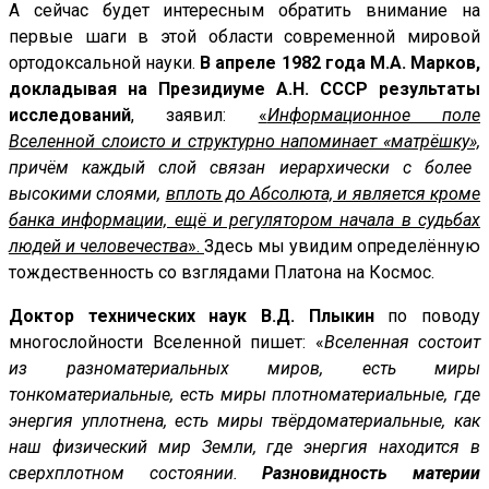
А сейчас будет интересным обратить внимание на
первые шаги в этой области современной мировой
ортодоксальной науки.
В апреле 1982 года М.А. Марков,
докладывая на Президиуме А.Н. СССР результаты
исследований
, заявил:
«
Информационное поле
Вселенной слоисто и структурно напоминает «матрёшку»,
причём каждый слой связан иерархически с более
высокими слоями,
вплоть до Абсолюта, и является кроме
банка информации, ещё и регулятором начала в судьбах
людей и человечества
».
Здесь мы увидим определённую
тождественность со взглядами Платона на Космос.
Доктор технических наук В.Д. Плыкин
по поводу
многослойности Вселенной пишет: «
Вселенная состоит
из разноматериальных миров, есть миры
тонкоматериальные, есть миры плотноматериальные, где
энергия уплотнена, есть миры твёрдоматериальные, как
наш физический мир Земли, где энергия находится в
сверхплотном состоянии.
Разновидность материи