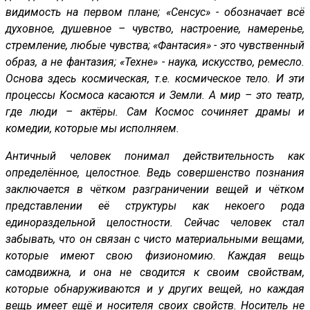
видимость на первом плане; «Сенсус» - обозначает всё
духовное, душевное – чувство, настроение, намеренье,
стремление, любые чувства; «Фантасия» - это чувственный
образ, а не фантазия; «Техне» - наука, искусство, ремесло.
Основа здесь космическая, т.е. космическое тело. И эти
процессы Космоса касаются и Земли. А мир – это театр,
где люди – актёры. Сам Космос сочиняет драмы и
комедии, которые мы исполняем.
Античный человек понимал действительность как
определённое, целостное. Ведь совершенство познания
заключается в чётком разграничении вещей и чётком
представлении её структуры как некоего рода
единораздельной целостности. Сейчас человек стал
забывать, что он связан с чисто материальными вещами,
которые имеют свою физиономию. Каждая вещь
самодвижна, и она не сводится к своим свойствам,
которые обнаруживаются и у других вещей, но каждая
вещь имеет ещё и носителя своих свойств. Носитель не