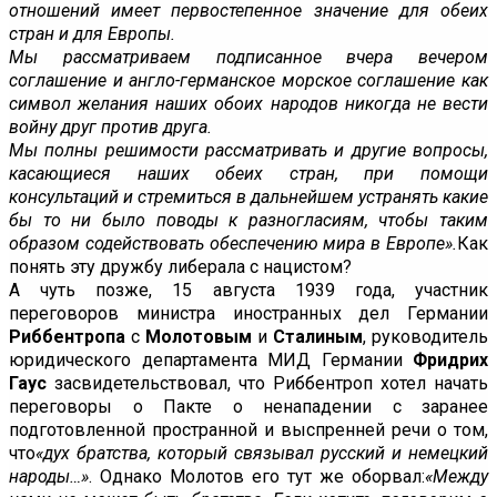
отношений имеет первостепенное значение для обеих
стран и для Европы.
Мы рассматриваем подписанное вчера вечером
соглашение и англо-германское морское соглашение как
символ желания наших обоих народов никогда не вести
войну друг против друга.
Мы полны решимости рассматривать и другие вопросы,
касающиеся наших обеих стран, при помощи
консультаций и стремиться в дальнейшем устранять какие
бы то ни было поводы к разногласиям, чтобы таким
образом содействовать обеспечению мира в Европе».
Как
понять эту дружбу либерала с нацистом?
А чуть позже, 15 августа 1939 года, участник
переговоров министра иностранных дел Германии
Риббентропа
с
Молотовым
и
Сталиным
, руководитель
юридического департамента МИД Германии
Фридрих
Гаус
засвидетельствовал, что Риббентроп хотел начать
переговоры о Пакте о ненападении с заранее
подготовленной пространной и выспренней речи о том,
что
«дух братства, который связывал русский и немецкий
народы…»
. Однако Молотов его тут же оборвал:
«Между