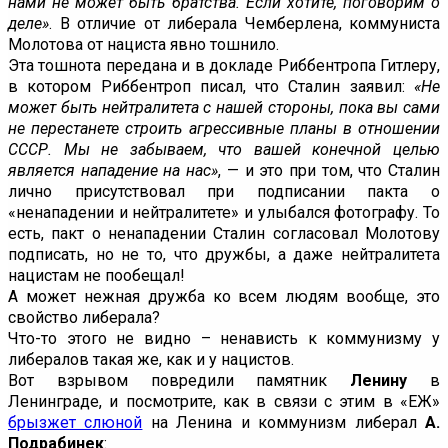
нами не может быть братства. Если хотите, поговорим о
деле»
. В отличие от либерала Чемберлена, коммуниста
Молотова от нациста явно тошнило.
Эта тошнота передана и в докладе Риббентропа Гитлеру,
в котором Риббентроп писал, что Сталин заявил:
«Не
может быть нейтралитета с нашей стороны, пока вы сами
не перестанете строить агрессивные планы в отношении
СССР. Мы не забываем, что вашей конечной целью
является нападение на нас»
, — и это при том, что Сталин
лично присутствовал при подписании пакта о
«ненападении и нейтралитете» и улыбался фотографу. То
есть, пакт о ненападении Сталин согласовал Молотову
подписать, но не то, что дружбы, а даже нейтралитета
нацистам не пообещал!
А может нежная дружба ко всем людям вообще, это
свойство либерала?
Что-то этого не видно – ненависть к коммунизму у
либералов такая же, как и у нацистов.
Вот взрывом повредили памятник
Ленину
в
Ленинграде, и посмотрите, как в связи с этим в «ЕЖ»
брызжет слюной
на Ленина и коммунизм либерал
А.
Подрабинек
: