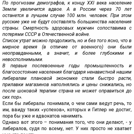
По прогнозам демографов, к концу XXI века население
Земли увеличится вдвое. А в России через 70 лет
останется в лучшем случае 100 млн. человек. При этом
русские уже не будут составлять большинства населения
страны. Смертность здоровых мужчин сопоставима с
потерями СССР в Отечественной войне.
Список утрат можно продолжить, но и без того ясно, что в
мирное время (в отличие от военного) они были
неоправданными, а значит, и более глубокими и
невосполнимыми.
В первые послевоенные годы промышленность и
благосостояние населения благодаря ненавистной нашим
либералам плановой экономке стали быстро расти,
прилавки магазинов наполнялись и цены снижались, но
после шоковой терапии страна не может оправиться до
сих пор».
Если бы либералы понимали, о чем сами ведут речь, то
им, ввиду таких «успехов», которых и Гитлер не достиг,
пора бы уже и адвокатов нанимать.
Однако вот этого – понимания того, что они делают, - у
либералов, судя по всему, нет. У них просто не хватает