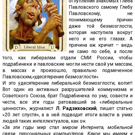
оглупления знакомых Глеба
Павловского самому Глебу
Павловскому, не
понимающему причин
даже той безмозглости,
которая наступила вокруг
него и на его глазах. А
причина аж кричит – ведь
не само по себе, а после
того, как либералам отдали СМИ России, чтобы
подрабинеки и павловские могли нести свой ум массам,
в массах и произошло, правильно подмеченное
Павловским,
«удесятерение безмозглости»
.
И это удесятерение либеральной безмозглости, вопит!
Вот один из активных разрушителей коммунизма и
Советского Союза, брат Подрабинека по уму, совести и
чести, все эти годы ратовавший за «либеральные
ценности», журналист
Л. Радзиховский
, пишет статью
«20 лет спустя», а в ней подводит итоги власти в умах
людей таких интеллектуалов, как он.
«За эти годы мир стал миром Интернета, мобильной
связи, персональных компьютеров. Какое мы имеем к