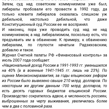
Затем, суд над советским коммунизмом уже был,
либералы пробовали его провести в 1992 году, да
только клевета либералов оказалась слишком уж
дебильной, настолько дебильной, что даже
Конституционный суд России ее не воспринял.
И наконец, пора уже проводить суд над не над
коммунизмом, а над либерализмом, поскольку есть, что
предъявить им в обвинение. К примеру, к обвинению
либералам, по глупости начатым Радзиховским,
добавлю и такое.
Журнал Счетной палаты РФ «Финансовый контроль» за
июль 2007 года сообщает:
«Национальный доход России в 1991-1993 гг. уменьшился
на 40% (а в военные 1941-1945 гг. лишь на 23%). По
оценке Минэкономразвития, за годы ельцинских реформ
из России было вывезено свыше 210 млрд. долларов. По
некоторым же другим данным -700 млрд. долларов, то
есть десять годовых бюджетов ельцинской России.
Производство сократилось вдвое, а численность россиян,
выброшенных за черту выживания, увеличилась более
чем в два с половиной раза.