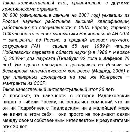
Таков количественный итог, сравнительно с другими
христианскими странами.
30 000 (официальные данные на 2001 год) уехавших из
России научных работников высшей квалификации,
работающих по специальности в США, Европе, Израиле,
10% членов отделения математики Национальной АН США
— эмигранты из России, а средний возраст научного
сотрудника РАН — свыше 55 лет. 1989-й: четыре
Нобелевских лауреата в области науки (а в 1986 г. и вовсе
6), 2009-й: два лауреата (
Гинзбург
92 года и
Алферов
79
лет). Ни одного пленарного докладчика из России на
Всемирном математическом конгрессе (Мадрид, 2006) и
три пленарных докладчика на том же Конгрессе —
эмигранты из СССР.
Таков качественный интеллектуальный итог 20 лет».
И поверьте, та наивность, с которой Радзиховский
пишет о гибели России, не оставляет сомнений, что ни
он, ни Подрабинек с Павловским, ни в малейшей мере
не винят в этом себя – они просто не понимают связи
между своим собственным интеллектом и результатами
этих 20 лет.