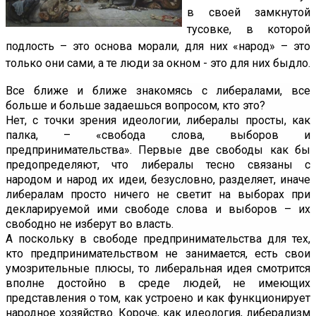
в своей замкнутой
тусовке, в которой
подлость – это основа морали, для них «народ» – это
только они сами, а те люди за окном - это для них быдло.
В
се ближе и ближе знакомясь с либералами, все
больше и больше задаешься вопросом, кто это?
Нет, с точки зрения идеологии, либералы просты, как
палка, – «свобода слова, выборов и
предпринимательства». Первые две свободы как бы
предопределяют, что либералы тесно связаны с
народом и народ их идеи, безусловно, разделяет, иначе
либералам просто ничего не светит на выборах при
декларируемой ими свободе слова и выборов – их
свободно не изберут во власть.
А поскольку в свободе предпринимательства для тех,
кто предпринимательством не занимается, есть свои
умозрительные плюсы, то либеральная идея смотрится
вполне достойно в среде людей, не имеющих
представления о том, как устроено и как функционирует
народное хозяйство. Короче, как идеология, либерализм