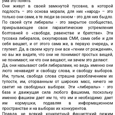
ума это понять.
Они живут в своей замкнутой тусовке, в которой
подлость – это основа морали, для них «народ» – это
только они сами, а те люди за окном - это для них быдло.
По своей сути либералы - это закрытое сообщество,
прикрывающее свои паразитические устремления
болтовней о «свободе, равенстве и братстве». Эта
тусовка либералов, оккупировав СМИ, сама себе и для
себя вещает, и от этого сама же, в первую очередь, и
глупеет. Да, в своем кругу они все «гении от рождения»,
но вы же видите, что они не понимают простых вещей,
не понимают, ни что они вещают, ни зачем это делают.
Да, они называют себя либералами, но ведь именно они
люто ненавидят и свободу слова, и свободу выборов.
Им, тупым, свобода слова страшна разоблачением их
тупости, им, оторванным от широких масс, ничего не
светит на свободных выборах. Эти «либералы» - это
база и движущая сила любого фашизма, поскольку
именно фашизм дает им то, что им и необходимо: дает
им кормушки, подавляя в информационном
пространстве и на выборах их конкурентов.
Правда, не всякий конкретный фашистский режим