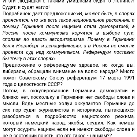
И эти людишки с такими умишками судят о Ленине?!
Судят, и судят нагло!
Подрабинек дает предложение:
«И, может быть, в спорах
прояснится, что же есть такое национальное раскаяние, и
почему Германия после нацизма стала демократией, а
Россия после коммунизма корчится в выборе пути,
сползая во власть авторитаризма. Почему в Германии
были Нюрнберг и денацификация, а в России не смогли
провести суд над коммунизмом. Референдум поставил
бы точку в этих спорах».
Предложение о референдуме здравое, но когда вы,
либералы, обращали внимание на волю народа? Много
помог Советскому Союзу референдум 17 марта 1991
года о целостности СССР?
Потом, в оккупированной Германии демократии и
близко нет, поскольку в Германии нет свободы слова и
мысли. Ведь местные холуи оккупантов Германии до
сих пор судят журналистов и историков, пытающихся
разобраться в подробностях нацистского режима,
который немецкий народ, якобы, осудил. Как немцы
могут осудить нацизм, если не имеют свободы слова и
не в состоянии понять, что это такое - нацизм??