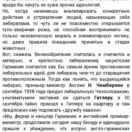
вроде бы ничуть не хуже прочих идеологий.
Но, когда начинаешь анализировать конкретные
действия и устремления людей, называющих себя
либералами, то чуть ли не повсеместно открывается
тупо-звериная рожа, не способная воспринимать не
только человеческую мораль и элементарную логику,
но даже правила поведения, принятые в стадах
животных.
Вот, скажем, Великобритания считалась и считается и
матерью, и крепостью либерализма, нацистская
Германия считается как бы самым ярким противником
либеральных идей, для либерала, чем-то до отвращения
противоположным. Тогда как понять, что выдающийся
либерал, премьер-министр Англии
Н. Чемберлен
в
сентябре 1938 года предал либеральную Чехословакию,
ультиматумом заставив ее сдаться
Гитлеру
, а 30
сентября тайно приехал к Гитлеру на квартиру и там
предложил ему подписать «дружбу навеки»:
«Мы, фюрер и канцлер Германии, и английский премьер-
министр, продолжили сегодня нашу беседу и единодушно
пришли к убеждению, что вопрос англо-германских