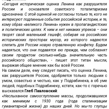
«Сегодня историческая оценка Ленина как разрушителя
России и основателя советского тоталитаризма
однозначна. С этой оценкой не согласны только те, кого не
интересуют подлинные события российской истории, и те,
кому образ «великого Ленина» нужен в пропагандистских
и политических целях. К ним и нет никаких упреков – они
творят свой маленький гешефт, собирая на российских
исторических просторах мусор, из которого надеются
слепить для России новую отравленную конфетку. Будем
надеяться, что они подавятся ею прежде, чем соблазнят
своим продуктом сколько-нибудь значительную часть
российского общества
», - пишет этот титан мысли,
выражая общее мнение как бы всей России.
На самом деле, ему следует писать, что оценка Ленина,
как разрушителя России, одобряется только людьми с
умом, совестью и честью, как у Подрабинека, а об уме
людей, подобных Подрабинеку, кстати, как-то с горечью
высказался
Глеб Павловский
:
«Неслыханное самооглупление массы, продолжавшееся
как минимум с 1930 года (года сталинизации
гуманитарной жизни) до наших дней. Но мы-то глупцы