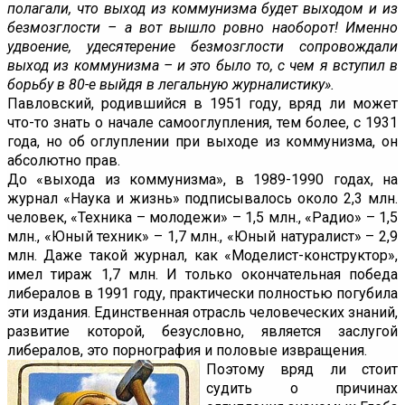
полагали, что выход из коммунизма будет выходом и из
безмозглости – а вот вышло ровно наоборот! Именно
удвоение, удесятерение безмозглости сопровождали
выход из коммунизма – и это было то, с чем я вступил в
борьбу в 80-е выйдя в легальную журналистику».
Павловский, родившийся в 1951 году, вряд ли может
что-то знать о начале самооглупления, тем более, с 1931
года, но об оглуплении при выходе из коммунизма, он
абсолютно прав.
До «выхода из коммунизма», в 1989-1990 годах, на
журнал «Наука и жизнь» подписывалось около 2,3 млн.
человек, «Техника – молодежи» – 1,5 млн., «Радио» – 1,5
млн., «Юный техник» – 1,7 млн., «Юный натуралист» – 2,9
млн. Даже такой журнал, как «Моделист-конструктор»,
имел тираж 1,7 млн. И только окончательная победа
либералов в 1991 году, практически полностью погубила
эти издания. Единственная отрасль человеческих знаний,
развитие которой, безусловно, является заслугой
либералов, это порнография и половые извращения.
Поэтому вряд ли стоит
судить о причинах