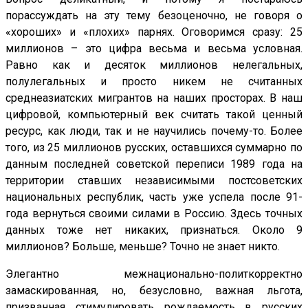
порассуждать на эту тему безоценочно, не говоря о
«хороших» и «плохих» парнях. Оговоримся сразу: 25
миллионов – это цифра весьма и весьма условная.
Равно как и десяток миллионов нелегальных,
полулегальных и просто никем не считанных
среднеазиатских мигрантов на наших просторах. В наш
цифровой, компьютерный век считать такой ценный
ресурс, как люди, так и не научились почему-то. Более
того, из 25 миллионов русских, оставшихся суммарно по
данным последней советской переписи 1989 года на
территории ставших независимыми постсоветских
национальных республик, часть уже успела после 91-
года вернуться своими силами в Россию. Здесь точных
данных тоже нет никаких, признаться. Около 9
миллионов? Больше, меньше? Точно не знает никто.
Элегантно межнационально-политкорректно
замаскированная, но, безусловно, важная льгота,
призванная стимулировать рождаемость в русских