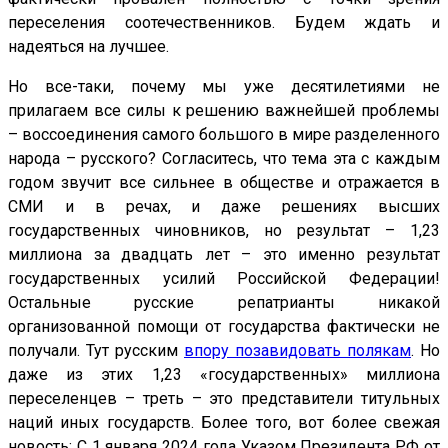
переселения соотечественников. Будем ждать и
надеяться на лучшее.
Но все-таки, почему мы уже десятилетиями не
прилагаем все силы к решению важнейшей проблемы
– воссоединения самого большого в мире разделенного
народа – русского? Согласитесь, что тема эта с каждым
годом звучит все сильнее в обществе и отражается в
СМИ и в речах, и даже решениях высших
государственных чиновников, но результат – 1,23
миллиона за двадцать лет – это именно результат
государственных усилий Российской Федерации!
Остальные русские репатрианты никакой
организованной помощи от государства фактически не
получали. Тут русским
впору позавидовать полякам
. Но
даже из этих 1,23 «государственных» миллиона
переселенцев – треть – это представители титульных
наций иных государств. Более того, вот более свежая
новость: С 1 января 2024 года Указом Президента РФ от