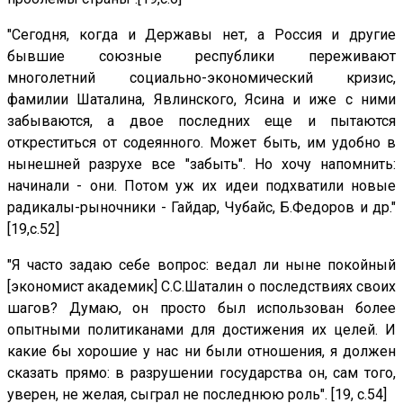
"Сегодня, когда и Державы нет, а Россия и другие
бывшие союзные республики переживают
многолетний социально-экономический кризис,
фамилии Шаталина, Явлинского, Ясина и иже с ними
забываются, а двое последних еще и пытаются
откреститься от содеянного. Может быть, им удобно в
нынешней разрухе все "забыть". Но хочу напомнить:
начинали - они. Потом уж их идеи подхватили новые
радикалы-рыночники - Гайдар, Чубайс, Б.Федоров и др."
[19,с.52]
"Я часто задаю себе вопрос: ведал ли ныне покойный
[экономист академик] С.С.Шаталин о последствиях своих
шагов? Думаю, он просто был использован более
опытными политиканами для достижения их целей. И
какие бы хорошие у нас ни были отношения, я должен
сказать прямо: в разрушении государства он, сам того,
уверен, не желая, сыграл не последнюю роль". [19, c.54]