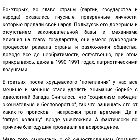
Во-вторых, во главе страны (партии, государства и
народа) оказались гнусные, презренные личности,
которые предали свой народ. Пользуясь его доверием и
отсутствием законодательной базы и механизма
влияния на главу государства, они умело руководили
процессом развала страны и разложения общества,
доводя все до необратимости, естественно, при этом
прикрываясь, даже в 1990-1991 годах, патриотическими
лозунгами.
В-третьих, после хрущевского "потепления" у нас все
меньше и меньше стали уделять внимания борьбе с
идеологией Запада. Считалось, что "социализм победил
окончательно и бесповоротно", так что защищать его от
каких-то происков - напрасная трата времени. Да и
"пятую колонну" вроде уничтожили. А фактически по
причине благодушия прозевали ее возрождение.
Мало того, смирились с её существованием (помните