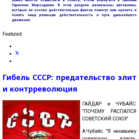
нужно многое осмыслить и понять, чтобы вернуться к Законам
Гармонии Мироздания. В этом разделе размещены материалы,
которые на основе действительных фактов помогут нам оценить и
понять нашу реальную действительность и пути дальнейшего
движения.
Featured
Гибель СССР: предательство элит
и контрреволюция
ГАЙДАР и ЧУБАЙС:
"ПОЧЕМУ РАСПАЛСЯ
СОВЕТСКИЙ СОЮЗ"
А.Чубайс: "Я ненавижу
советскую власть.