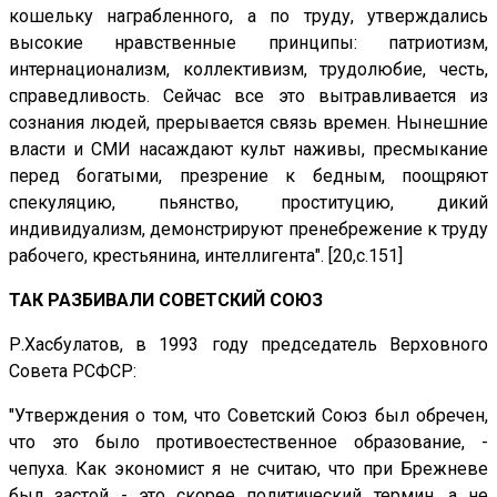
кошельку награбленного, а по труду, утверждались
высокие нравственные принципы: патриотизм,
интернационализм, коллективизм, трудолюбие, честь,
справедливость. Сейчас все это вытравливается из
сознания людей, прерывается связь времен. Нынешние
власти и СМИ насаждают культ наживы, пресмыкание
перед богатыми, презрение к бедным, поощряют
спекуляцию, пьянство, проституцию, дикий
индивидуализм, демонстрируют пренебрежение к труду
рабочего, крестьянина, интеллигента". [20,с.151]
ТАК РАЗБИВАЛИ СОВЕТСКИЙ СОЮЗ
Р.Хасбулатов, в 1993 году председатель Верховного
Совета РСФСР:
"Утверждения о том, что Советский Союз был обречен,
что это было противоестественное образование, -
чепуха. Как экономист я не считаю, что при Брежневе
был застой - это скорее политический термин, а не