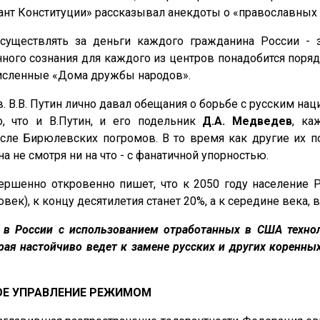
ант Конституции» рассказывал анекдоты о «православных
осуществлять за деньги каждого гражданина России -
ого сознания для каждого из центров понадобится порядка
численные «Дома дружбы народов».
в. В.В. Путин лично давал обещания
о борьбе с русским на
о, что и В.Путин, и его подельник
Д.А.
Медведев
, ка
осле Бирюлевских погромов. В то время как другие их 
а не смотря ни на что - с фанатичной упорностью.
ршенно откровенно пишет, что к 2050 году население Р
ек), к концу десятилетия станет 20%, а к середине века, в
в России с использованием отработанных в США технол
рая настойчиво ведет к замене русских и других коренн
ОЕ УПРАВЛЕНИЕ РЕЖИМОМ