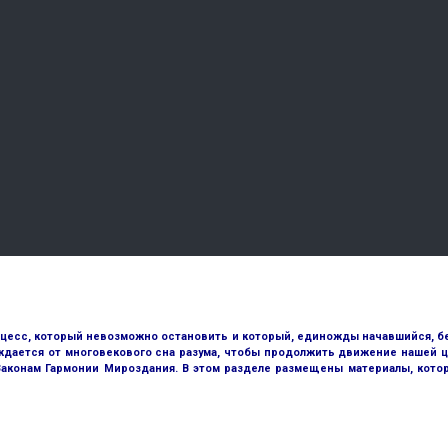
оцесс, который невозможно остановить и который, единожды начавшийся, бе
ждается от многовекового сна разума, чтобы продолжить движение нашей ц
 Законам Гармонии Мироздания. В этом разделе размещены материалы, кото