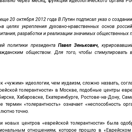
квально через месяц, функции идеологического органа
 еще 20 октября 2012 года В.Путин подписал указ о создан
в целях укрепления духовно-нравственных основ россий
питания, разработки и реализации значимых общественных п
ней политики президента
Павел Зенькович
,
курировавший
ажданским обществом. Для того, чтобы стимулировать 
 к «чужим» идеологии, чем иудаизм, сложно назвать, сог
врейской толерантности» в Москве, подобные центры евре
бирске, Хабаровске, Екатеринбурге, Ростове-на-Дону, Са
е термин «толерантность» означает «неспособность ор
лютно точно.
и новых центров «еврейской толерантности» была одоб
иональным отношениям, которое прошло в «Еврейском м