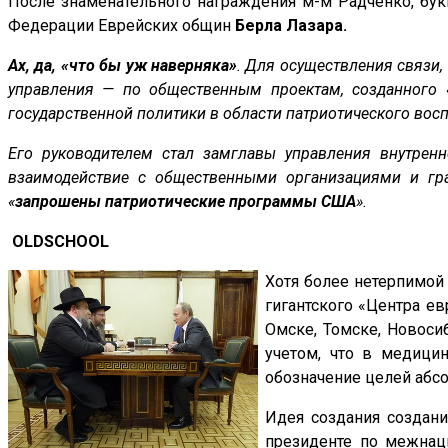
После знаменательного награждения м-м Радченко, бу
Федерации Еврейских общин
Берла Лазара.
Ах, да, «что бы уж наверняка»
. Для осуществления связи,
управления — по общественным проектам, созданного «
государственной политики в области патриотического вос
Его руководителем
стал замглавы управления внутрен
взаимодействие с общественными организациями и гр
«
запрошены патриотические программы США
».
OLD
SCHOOL
Хотя более нетерпимой
гигантского «Центра е
Омске, Томске, Новоси
учетом, что в медицин
обозначение целей абсо
Идея создания создани
президенте по межнац