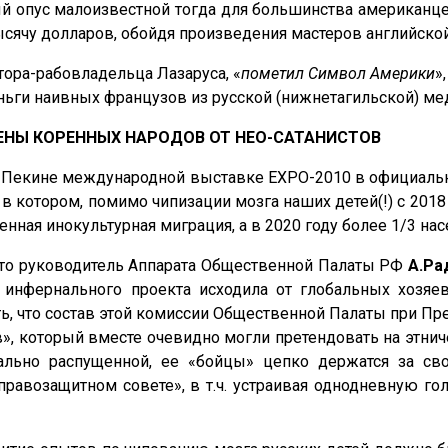
й опус малоизвестной тогда для большинства американ
сячу долларов, обойдя произведения мастеров английской
тора-рабовладельца Лазаруса, «
пометил
Символ Америки
»
еньги наивных французов из русской (нижнетагильской) ме
МЕНЫ КОРЕННЫХ НАРОДОВ ОТ НЕО-САТАНИСТОВ
 Пекине международной выставке ЕXPO-2010 в официальн
 в котором, помимо чипизации мозга наших детей(!) с 2018 
енная инокультурная миграция, а в 2020 году более 1/3 на
 что руководитель Аппарата Общественной Палаты РФ
А.Ра
 инфернального проекта исходила от глобальных хозяе
ь, что состав этой комиссии Общественной Палаты при П
, который вместе очевидно могли претендовать на этниче
иально распущенной, ее «бойцы» цепко держатся за св
правозащитном совете», в т.ч. устраивая однодневную го