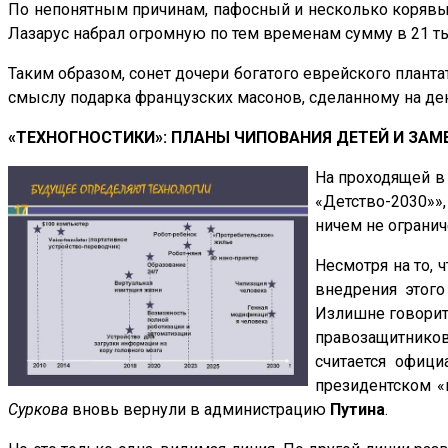
По непонятным причинам, пафосный и несколько корявы
Лазарус набрал огромную по тем временам сумму в 21 ты
Таким образом, сонет дочери богатого еврейского планта
смыслу подарка французских масонов
, сделанному на д
«ТЕХНОГНОСТИКИ»: ПЛАНЫ ЧИПОВАНИЯ ДЕТЕЙ И ЗА
На проходящей в
«Детство-2030»»,
ничем не огранич
Несмотря на то,
внедрения этого
Излишне говорит
правозащитников»
считается офиц
президентском «
Суркова
вновь вернули в администрацию
Путина
.