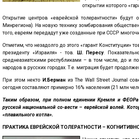
открытии которого «гар
Открытие центров «еврейской толерантности» будут 
Минрегиона). На новую технику зомбирования общественн
того, евреям передадут уже созданные при СССР много
Отметим, что незадолго до этого «гарант Конституции» то
президенту «Израиля» - тов.
Ш. Пересу
. Показательн
среднеазиатскими республиками – в том числе, до и п
народов в русских городах. Т.е. миграция будет продолжен
При этом некто
И.Берман
из
The Wall Street Journal
сове
сегодня составляют примерно 16% населения (21 млн челов
Таким образом, при полном единении Кремля и ФЕОРа 
русской национальной со-вести – еврейской волей. Кото
«плавильного котла».
ПРАКТИКА ЕВРЕЙСКОЙ ТОЛЕРАТНОСТИ – КОГНИТИВН