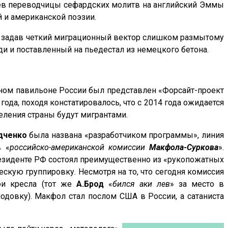
цев переводчицы сефардских молитв на английский Эммы
 и американской поэзии.
, задав четкий миграционный вектор
слишком размытому
ди и поставленный на пьедестал из немецкого бетона.
ом павильоне России был представлен «Форсайт-проект
года, походя констатировалось, что с
2014 года ожидается
селения страны будут мигрантами
.
дченко
была названа «разработчиком программы», линия
в «
российско-американской комиссии
Макфола-Суркова
».
резиденте РФ состоял преимущественно из «рукопожатных
скую группировку. Несмотря на то, что сегодня комиссия
ои кресла (тот же
А.Брод
«
бился аки лев
» за место в
лодовку). Макфол стал послом США в России, а
сатаниста