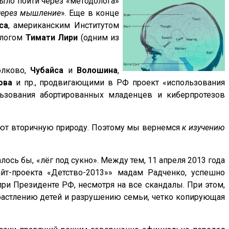
было пойти через «методолога»
 через мышление
». Еще в конце
са
, американским
Институтом
ологом
Тимати Лири
(одним из
олково,
Чубайса
и
Волошина
,
ова
и пр., продвигающими в РФ проект «использования
ьзования абортированных младенцев и киберпротезов
имеют вторичную природу. Поэтому мы вернемся
к изучению
ось бы, «лёг под сукно». Между тем, 11 апреля 2013 года
-проекта «Детство-2013»» мадам Радченко, успешно
и Президенте РФ, несмотря на все скандалы. При этом,
растлению детей и разрушению семьи, четко копирующая