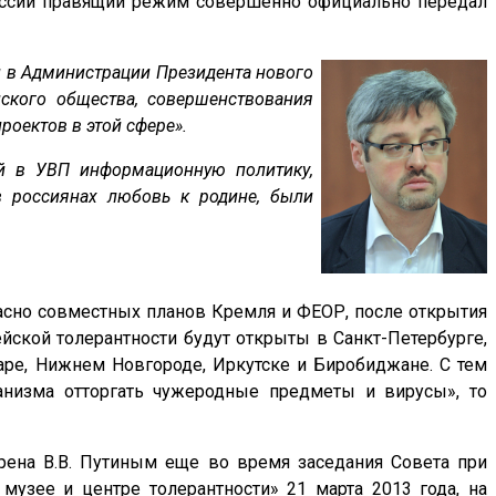
 России правящий режим совершенно официально
передал
ии в Администрации Президента нового
ского общества, совершенствования
роектов в этой сфере».
 в УВП информационную политику,
в россиянах любовь к родине, были
ласно совместных планов Кремля и ФЕОР, после открытия
йской толерантности будут открыты в Санкт-Петербурге,
маре, Нижнем Новгороде, Иркутске и Биробиджане. С тем
ганизма отторгать чужеродные предметы и вирусы», то
рена В.В. Путиным еще во время заседания Совета при
узее и центре толерантности» 21 марта 2013 года,
на