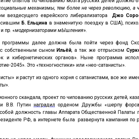
звитие опытов по чипованию мозга русских детей должно 
социальные механизмы, тем более не через революцию, а
ндом вездесущего еврейского либерализатора
Джо Соро
ласившим
Б.
Ельцина
в знаменитую поездку в США), псих
 и пр. «
модернизаторами мЫшления
».
й программы далее должна была пойти через фонд Ск
 с собственным сыном
Ильёй
, а так же отпрыском
Сурк
к и кибернетических органов»
. Ныне программа испол
ртие-2045»
. Это «техногностики» или «нео-сатанисты».
нисты» и растут из одного корня с сатанистами, все же 
кты
».
нного скандала, проект по чипованию русских детей, казал
ии В.В. Путин
наградил
орденом Дружбы «шерпу форсайт
собой должность главы Аппарата Общественной Палаты пр
резиденте РФ, в интернете была развернута
кампания по 