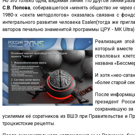
Но это только одна, видимая линия. По другой линии ра
С.В. Попова
, собиравшегося «
менять общество не через 
1980-х «секта методологов» оказалась связана с фо
интегрального развития человека
Esalen
(тогда же приг
авторов печально знаменитой программы ЦРУ - МК
Ultra
)
Реализация это
который
вместе
стволовых клето
названа «Бессме
И хотя «нео-сата
«более старой се
После информацио
президент Росс
сохранившую за 
усилиями её соратников из ВШЭ при Правительстве и П
троцкистские рецепты
.