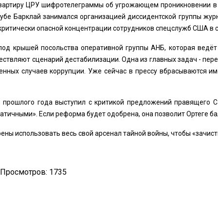
-квартиру ЦРУ шифротелеграммы об угрожающем проникновении в 
Кубе Барклай занимался организацией диссидентской группы жур
 критически опасной концентрации сотрудников спецслужб США в 
под крышей посольства оперативной группы АНБ, которая ведёт 
ствляют сценарий дестабилизации. Одна из главных задач - пере
енных случаев коррупции. Уже сейчас в прессу вбрасываются им
е прошлого года выступил с критикой предложений правящего С
ичными». Если реформа будет одобрена, она позволит Ортеге бал
ены использовать весь свой арсенал тайной войны, чтобы «зачисти
Просмотров: 1735