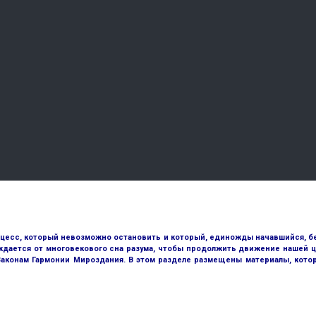
оцесс, который невозможно остановить и который, единожды начавшийся, бе
ждается от многовекового сна разума, чтобы продолжить движение нашей ц
 Законам Гармонии Мироздания. В этом разделе размещены материалы, кото