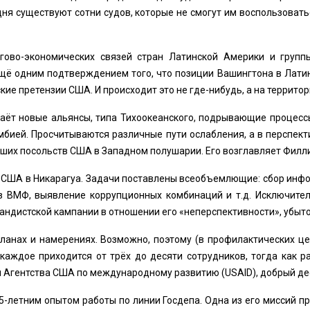
дня существуют сотни судов, которые не смогут им воспользоват
ргово-экономических связей стран Латинской Америки и групп
 ещё одним подтверждением того, что позиции Вашингтона в Лати
кие претензии США. И происходит это не где-нибудь, а на террито
аёт новые альянсы, типа Тихоокеанского, подрывающие процесс
мбией. Просчитываются различные пути ослабления, а в перспект
ьших посольств США в Западном полушарии. Его возглавляет Филл
 США в Никарагуа. Задачи поставлены всеобъемлющие: сбор инфо
аз ВМФ, выявление коррупционных комбинаций и т.д. Исключите
андистской кампании в отношении его «неперспективности», убыто
ланах и намерениях. Возможно, поэтому (в профилактических ц
а каждое приходится от трёх до десяти сотрудников, тогда как 
и Агентства США по международному развитию (USAID), добрый де
5-летним опытом работы по линии Госдепа. Одна из его миссий п