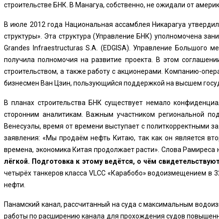
строительстве БНК. В Манагуа, собственно, не ожидали от амери
В июле 2012 года Национальная ассамблея Никарагуа утверди
структуры». Эта структура (Управление БНК) уполномочена зани
Grandes Infraestructuras S.A. (EDGISA). Управление Большого 
получила полномочия на развитие проекта. В этом соглашени
строительством, а также работу с акционерами. Компанию-опера
бизнесмен Ван Цзин, пользующийся поддержкой на высшем госу
В планах строительства БНК существует немало конфиденциа
сторонним аналитикам. Важным участником региональной под
Венесуэлы, время от времени выступает с политкорректными за
заявления: «Мы продаём нефть Китаю, так как он является вт
времена, экономика Китая продолжает расти». Слова Рамиреса 
лёгкой. Подготовка к этому ведётся, о чём свидетельству
четырёх танкеров класса VLCC «Карабобо» водоизмещением в 320
нефти.
Панамский канал, рассчитанный на суда с максимальным водоиз
работы по расширению канала для прохождения судов повышенн