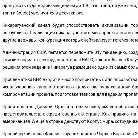
пропускать суда водоизмещением до 170 тыс. тонн, но уже сего
тонн и более) увеличится в десятки раз.
Никарагуанский канал будет способствовать активизации то
республика). Реализация никарагуанского мегапроекта станет
другие державы, конкуренция которых нейтрализует гегемонистс
Администрация США пытается переломить эту тенденцию, созд
«мягкие варианты сотрудничества» с НАТО, как это было с Колу
решения этой задачи в Никарагуа размещено одно из самых бол
Проблематика БНК входит в число приоритетных для посольства
использованию канала в военных целях, включая создание б
компрометации проекта, подготовке тезисов для ведения пропаг
Правительство Даниэля Ортеги в целом осведомлено об этих п
представительств, аккредитованных в стране. Как правило, н
американцев. А ещё в стране действуют Корпус мира, сотрудник
Правой рукой посла Филлис Пауэрс является Чарльз Барклай с 2