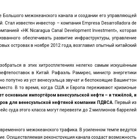
е Большого межокеанского канала и создании его управляющей
. Стал известен инвестор – компания Empresa Desarrolladora de
омпанией «HK Nicaragua Canal Development Investment», которая
изванного обеспечивать развитие инфраструктуры, управление
овых островах в ноябре 2012 года, возглавил опытный китайский
зобраться в этих хитросплетениях нелегко самым искушённым
ефтепоставок в Китай. Рафаэль Рамирес, министр энергетики
но попутно из уст венесуэльца звучат и беспокоящие Вашингтон
 место. В то время, когда США и Европа переживают кризисные
ет основным импортёром венесуэльской нефти – и тяжёлой, и
еров для венесуэльской нефтяной компании ПДВСА.
Первый из
ейс суда этого класса могут перевезти до 2 миллионов баррелей
овременного межокеанского трафика. В усиленном темпе ведутся
ие. Осуществляемая реконструкция канала создаст возможность