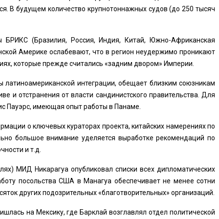
ься. В будущем количество крупнотоннажных судов (до 250 тысяч
ы БРИКС (Бразилия, Россия, Индия, Китай, Южно-Африканская
нской Америке ослабевают, что в регион неудержимо проникают
риях, которые прежде считались «задним двором» Империи.
ы латиноамериканской интеграции, обещает близким союзникам
иве и отстранения от власти сандинистского правительства. Для
ис Пауэрс, имеющая опыт работы в Панаме.
рмации о ключевых кураторах проекта, китайских намерениях по
льно большое внимание уделяется выработке рекомендаций по
чности и т.д.
елях) МИД Никарагуа опубликовал списки всех дипломатических
работу посольства США в Манагуа обеспечивает не менее сотни
сяток других подозрительных «благотворительных» организаций.
ришлась на Мексику, где Барклай возглавлял отдел политической