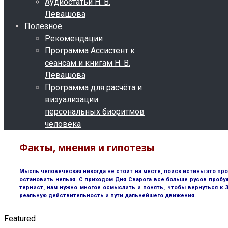
Аудиостатьи Н. В.
Левашова
Полезное
Рекомендации
Программа Ассистент к
сеансам и книгам Н. В.
Левашова
Программа для расчёта и
визуализации
персональных биоритмов
человека
Факты, мнения и гипотезы
Мысль человеческая никогда не стоит на месте, поиск истины это пр
остановить нельзя. С приходом Дня Сварога все больше русов пробу
тернист, нам нужно многое осмыслить и понять, чтобы вернуться к
реальную действительность и пути дальнейшего движения.
Featured