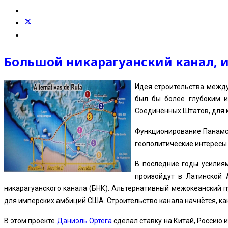
Большой никарагуанский канал, 
Идея строительства между
был бы более глубоким и
Соединённых Штатов, для 
Функционирование Панамск
геополитические интересы
В последние годы усилиям
произойдут в Латинской 
никарагуанского канала (БНК). Альтернативный межокеанский 
для имперских амбиций США. Строительство канала начнётся, как
В этом проекте
Даниэль Ортега
сделал ставку на Китай, Россию