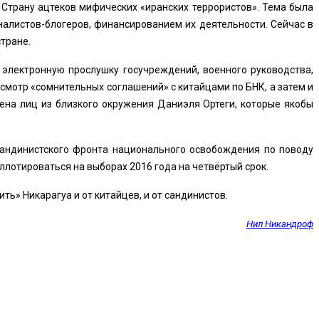
Страну ацтеков мифических «иранских террористов». Тема была
налистов-блогеров, финансированием их деятельности. Сейчас в
стране.
электронную прослушку госучреждений, военного руководства,
смотр «сомнительных соглашений» с китайцами по БНК, а затем и
ена лиц из близкого окружения Даниэля Ортеги, которые якобы
андинистского фронта национального освобождения по поводу
лотироваться на выборах 2016 года на четвёртый срок.
ть» Никарагуа и от китайцев, и от сандинистов.
Нил Никандроф