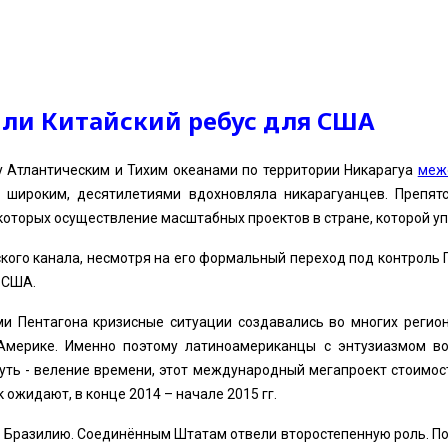
или Китайский ребус для США
 Атлантическим и Тихим океанами по территории Никарагуа
меж
 широким, десятилетиями вдохновляла никарагуанцев. Препят
которых осуществление масштабных проектов в стране, которой у
ого канала, несмотря на его формальный переход под контроль Па
 США.
и Пентагона кризисные ситуации создавались во многих регион
Америке. Именно поэтому латиноамериканцы с энтузиазмом в
путь - веление времени, этот международный мегапроект стоим
 ожидают, в конце 2014 – начале 2015 гг.
 и Бразилию. Соединённым Штатам отвели второстепенную роль. П