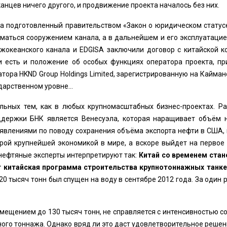
канцев ничего другого, и продвижение проекта началось без них.
ла подготовленный правительством «Закон о юридическом статус
маться сооружением канала, а в дальнейшем и его эксплуатацией
межокеанского канала и EDGISA заключили договор с китайской к
и есть и положение об особых функциях оператора проекта, пр
тора HKND Group Holdings Limited, зарегистрированную на Кайман
дарственном уровне…
льных тем, как в любых крупномасштабных бизнес-проектах. Ра
держки БНК является Венесуэла, которая наращивает объём н
явлениями по поводу сохранения объёма экспорта нефти в США, 
орой крупнейшей экономикой в мире, а вскоре выйдет на первое
нефтяные эксперты интерпретируют так:
Китай со временем стан
ют китайская программа строительства крупнотоннажных танк
 тысяч тонн был спущен на воду в сентябре 2012 года. За один р
мещением до 130 тысяч тонн, не справляется с интенсивностью с
ого тоннажа. Однако вряд ли это даст удовлетворительное решен