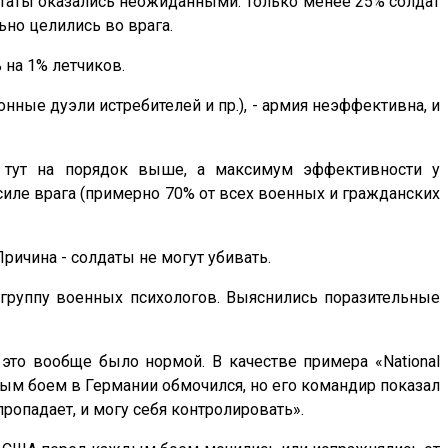
ьтаты оказались неожиданными. Только менее 25% солдат
ьно целились во врага.
 на 1% летчиков.
онные дуэли истребителей и пр.), - армия неэффективна, и
и тут на порядок выше, а максимум эффективности у
иле врага (примерно 70% от всех военных и гражданских
Причина - солдаты не могут убивать.
группу военных психологов. Выяснились поразительные
это вообще было нормой. В качестве примера «National
вым боем в Германии обмочился, но его командир показал
пропадает, и могу себя контролировать».