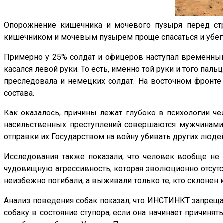
Опорожнение кишечника и мочевого пузыря перед стр
кишечником и мочевым пузырем проще спасаться и убегат
Примерно у 25% солдат и офицеров наступал временный п
касался левой руки. То есть, именно той руки и того па
преследовала и немецких солдат. На восточном фронте
состава.
Как оказалось, причины лежат глубоко в психологии че
насильственных преступлений совершаются мужчинами,
отправки их Государством на войну убивать других людей
Исследования также показали, что человек вообще не
чудовищную агрессивность, которая эволюционно отсутст
неизбежно погибали, а выживали только те, кто склонен 
Анализ поведения собак показал, что ИНСТИНКТ запрещае
собаку в состояние ступора, если она начинает причинят