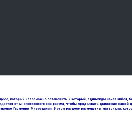
оцесс, который невозможно остановить и который, единожды начавшийся, бе
ждается от многовекового сна разума, чтобы продолжить движение нашей ц
 Законам Гармонии Мироздания. В этом разделе размещены материалы, кото