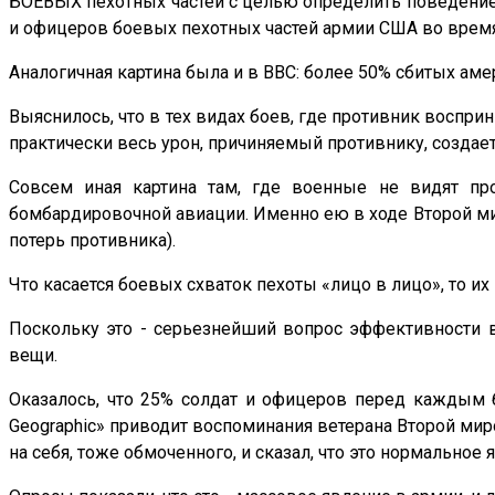
БОЕВЫХ пехотных частей с целью определить поведение 
и офицеров боевых пехотных частей армии США во время 
Аналогичная картина была и в ВВС: более 50% сбитых ам
Выяснилось, что в тех видах боев, где противник восприн
практически весь урон, причиняемый противнику, создаетс
Совсем иная картина там, где военные не видят пр
бомбардировочной авиации. Именно ею в ходе Второй ми
потерь противника).
Что касается боевых схваток пехоты «лицо в лицо», то их
Поскольку это - серьезнейший вопрос эффективности 
вещи.
Оказалось, что 25% солдат и офицеров перед каждым б
Geographic» приводит воспоминания ветерана Второй мир
на себя, тоже обмоченного, и сказал, что это нормальное