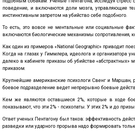
подобным собакам. Ученые Пентагона, исследуя стресс с
поведение, и включаются доли мозга, управляющие те
инстинктивным запретом на убийство себе подобного.
То есть, это вовсе не ментальные или социальные фак
включаются биологические механизмы сопротивления, ко
Как один из примеров «National Geographic» приводит по
Когда на глазах у Гиммлера, идеолога и организатора ун
далеко в кабинете приказы об убийстве «абстрактных» м
приказом.
Крупнейшие американские психологи Свенг и Маршан, р
боевое подразделение ведет непрерывно боевые действия 
Кем же являются оставшиеся 2%, которые в ходе боев
показывают, что эти 2% - психопаты. У этих 2% и до при
Ответ ученых Пентагону был таков: эффективность дейст
разведки или ударного прорыва надо формировать только