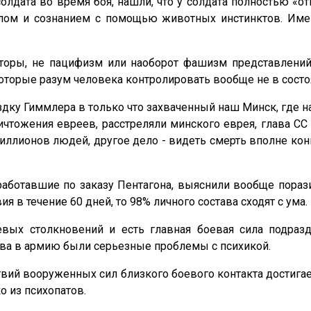
олдата во время боя, нашли, что у солдата полностью «о
лом и сознанием с помощью животных инстинктов. Имен
торы, не пацифизм или наоборот фашизм представлений 
торые разум человека контролировать вообще не в состо
ездку Гиммлера в только что захваченный наш Минск, где
ичтожения евреев, расстреляли минского еврея, глава СС 
иллионов людей, другое дело - видеть смерть вполне кон
аботавшие по заказу Пентагона, выяснили вообще порази
в течение 60 дней, то 98% личного состава сходят с ума.
ых столкновений и есть главная боевая сила подразд
зыва в армию были серьезные проблемы с психикой.
вий вооруженных сил близкого боевого контакта достигае
 из психопатов.