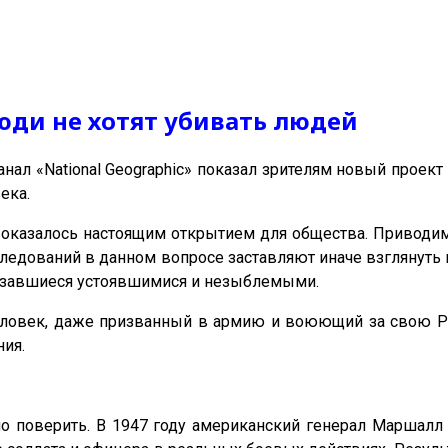
юди не хотят убивать людей
анал «National Geographic» показал зрителям новый прое
ека.
 оказалось настоящим открытием для общества. Приводи
ледований в данном вопросе заставляют иначе взглянуть и
азавшиеся устоявшимися и незыблемыми.
овек, даже призванный в армию и воюющий за свою Род
ния.
но поверить. В 1947 году американский генерал Маршалл