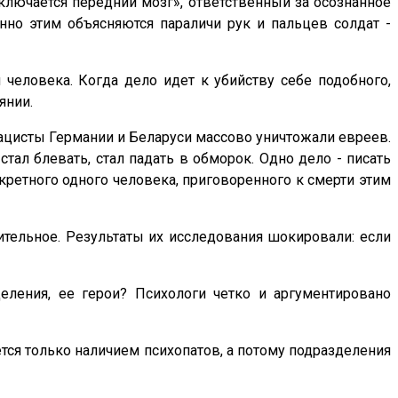
тключается передний мозг», ответственный за осознанное
но этим объясняются параличи рук и пальцев солдат -
человека. Когда дело идет к убийству себе подобного,
янии.
 нацисты Германии и Беларуси массово уничтожали евреев.
стал блевать, стал падать в обморок. Одно дело - писать
кретного одного человека, приговоренного к смерти этим
тельное. Результаты их исследования шокировали: если
еления, ее герои? Психологи четко и аргументировано
тся только наличием психопатов, а потому подразделения