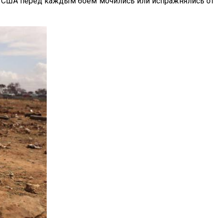
ров США перед каждым боем мочились или испражнялись от