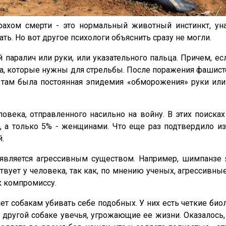
ахом смерти - это нормальный животный инстинкт, у
ь. Но вот другое психологи объяснить сразу не могли.
аралич или руки, или указательного пальца. Причем, ес
льца, которые нужны для стрельбы. После поражения фашист
 там была постоянная эпидемия «обморожения» руки или
ловека, отправленного насильно на войну. В этих поиска
 а только 5% - женщинами. Что еще раз подтвердило и
.
 является агрессивным существом. Например, шимпанз
вует у человека, так как, по мнению ученых, агрессивны
к компромиссу.
т собакам убивать себе подобных. У них есть четкие би
ь другой собаке увечья, угрожающие ее жизни. Оказалось