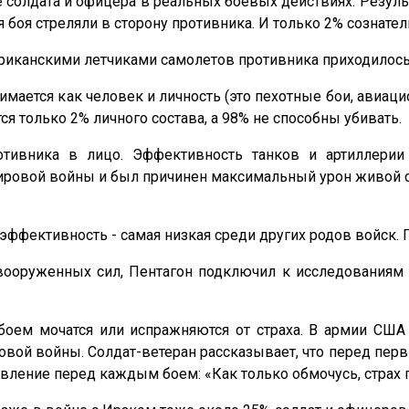
солдата и офицера в реальных боевых действиях. Резул
боя стреляли в сторону противника. И только 2% сознател
ериканскими летчиками самолетов противника приходилось
имается как человек и личность (это пехотные бои, авиаци
я только 2% личного состава, а 98% не способны убивать.
отивника в лицо. Эффективность танков и артиллери
ровой войны и был причинен максимальный урон живой с
 эффективность - самая низкая среди других родов войск. 
вооруженных сил, Пентагон подключил к исследованиям 
оем мочатся или испражняются от страха. В армии США 
овой войны. Солдат-ветеран рассказывает, что перед пер
 явление перед каждым боем: «Как только обмочусь, страх 