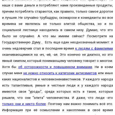
наши с вами деньги и потребляют нами произведенные продукты,
причем потреблять стараются, как правило, только самое дорогое
и лучшее. Не случайно трубадуры, скомарохи и комедианты во все
времена не являлись не только элитой общества, но и по
социальной лестнице находились в самом низу. Думаю, что это
было не случайно. А что мы имеем сейчас? Посмотрите на
Государственную Думу... Есть еще один неоднозначный момент: я
очень недоверчив стал в последнее время
к людям с фамилиями
оканчивающимися на -ич, -ий, -ая. Это конечно не диагноз, но это
явный симпом, который понимающему человеку говорит о многом.
Хотя бы
об осторожности и повышенном внимании
. Ни в коем
случае меня
не нужно относить к категории антисемитов
или иных
каких националистов и человеконенавистников. У каждого народа
есть талантливые, умные и честные люди и у каждого народа
имеются свои "уроды", среди которых есть и такие, которые
решили, что они "элита" человечества. И даже, что люди -это
только они и никто более
. Поэтому нам важно понимать всё это.
Информация при её осмыслении и накоплении в своё время