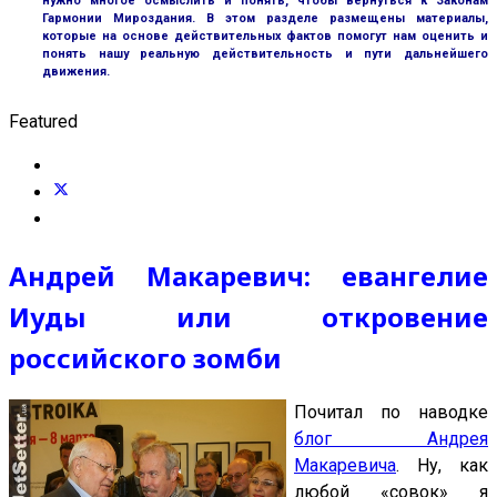
нужно многое осмыслить и понять, чтобы вернуться к Законам
Гармонии Мироздания. В этом разделе размещены материалы,
которые на основе действительных фактов помогут нам оценить и
понять нашу реальную действительность и пути дальнейшего
движения.
Featured
Андрей Макаревич: евангелие
Иуды или откровение
российского зомби
Почитал по наводке
блог Андрея
Макаревича
. Ну, как
любой «совок» я