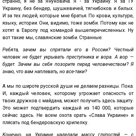
странно, я не за Януковича. Я - за Украину. Я за ТУ
Украину, без бендер, шушкевичей, тягнибоков и билых.
И за тех людей, которые мне братья. По крови, культуре,
языку, истории. Они, видимо, тоже зомби. Потому как не
хотят в Европу под командой вышеперечисленных. Ну
вот такие мы, славянские зомби. Странные.
Ребята, зачем вы спрятали его в России? Честный
человек не будет укрывать преступника и вора. А вор —
будет. Зачем вы себя позорите перед человечеством? Я
знаю, что вам наплевать, но все-таки?
А мы по широте русской души не делаем разницы. Пока.
И, каждый человек, которому угрожает опасность от
твоих дружков с майдана, может получить здесь защиту.
Это может подтвердить каждый из 140 000, которые
сейчас здесь. Не всем охота орать «Слава Украине» и
плясать под бендеровскую хрипелку.
Конечно, на Украине наделали массу глупостей — с