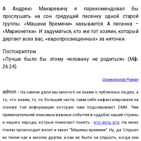
А Андрею Макаревичу я порекомендовал бы
прослушать на сон грядущий песенку одной старой
группы. «Машина Времени» называется. А песенка –
«Марионетки». И задуматься, кто же тот хозяин, который
дергает всех вас, «европросвещенных» за ниточки.
Постскриптум.
«Лучше было бы этому человеку не родиться» (Мф.
26:24).
Скоморохов Роман
admin.-
На самом деле мы многого не знаем о публичных людях, а
то, что знаем, то, по большей части, сами себе нафантазировали на
основе той информации которую нам подсовывают СМИ. Тем
примечательней знаковые важные события в судьбах нашей страны
и нашего народа, котрые помогают понять -
кто есть кто
. На моих
глазах происходил взлет и закат "Машины времени". Ну, да. Слушал
их песни как и многие другие, а как их было не слушать, когда они