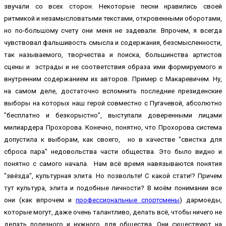
звучали со всех сторон. Некоторые песни нравились своей
ритмикой и незамысловатыми текстами, откровенными оборотами,
но по-большому счету они меня не задевали. Впрочем, я всегда
чувствовал фальшивость смысла и содержания, безсмысленности,
так называемого, творчества и поиска, большинства артистов
сцены и эстрады и не соответствия образа ими формируемого и
внутренним содержанием их авторов. Пример с Макаревичем. Ну,
на самом деле, достаточно вспомнить последние президенские
выборы на которых наш герой совместно с Пугачевой, абсолютно
"бесплатно и безкорыстно", выступали доверенными лицами
милиардера Прохорова. Конечно, понятно, что Прохорова система
допустила к выборам, как своего, но в качестве "свистка для
сброса пара" недовольства части общества. Это было видно и
понятно с самого начала. Нам всё время навязываются понятия
"звёзда", культурная элита. Но позвольте! С какой стати!? Причем
тут культура, элита и подобные личности? В моём понимании все
они (как впрочем и
профессиональные спортсмены
) дармоеды,
которые могут, даже очень талантливо, делать всё, чтобы ничего не
делать полезного и нужного для общества. Они существуют на