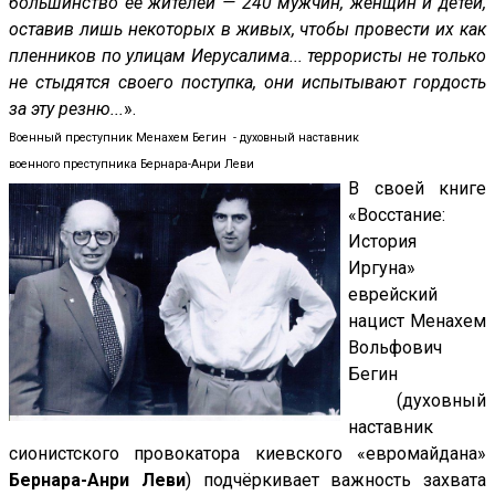
большинство её жителей — 240 мужчин, женщин и детей,
оставив лишь некоторых в живых, чтобы провести их как
пленников по улицам Иерусалима... террористы не только
не стыдятся своего поступка, они испытывают гордость
за эту резню...
».
Военный преступник Менахем Бегин - духовный наставник
военного преступника Бернара-Анри Леви
В своей книге
«Восстание:
История
Иргуна»
еврейский
нацист Менахем
Вольфович
Бегин
(
духовный
наставник
сионистского провокатора киевского «евромайдана»
Бернара-Анри Леви
) подчёркивает важность захвата