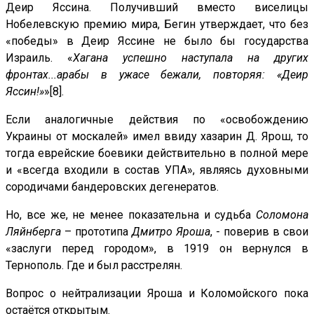
Деир Яссина. Получивший вместо виселицы
Нобелевскую премию мира, Бегин утверждает, что без
«победы» в Деир Яссине не было бы государства
Израиль. «
Хагана успешно наступала на других
фронтах...арабы в ужасе бежали, повторяя: «Деир
Яссин!»
»[8].
Если аналогичные действия по «освобождению
Украины от москалей» имел ввиду хазарин Д. Ярош, то
тогда еврейские боевики действительно в полной мере
и «всегда входили в состав УПА», являясь духовными
сородичами бандеровских дегенератов.
Но, все же, не менее показательна и судьба
Соломона
Ляйнберга
– прототипа
Дмитро Яроша
, - поверив в свои
«заслуги перед городом», в 1919 он вернулся в
Тернополь. Где и был расстрелян.
Вопрос о нейтрализации Яроша и Коломойского пока
остаётся открытым.