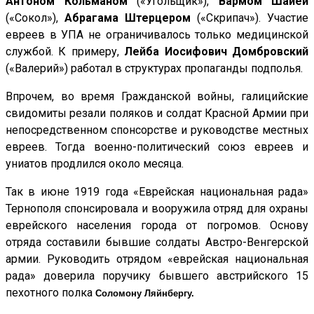
Антоном Кольманом
(«Угольщик»),
Вармом Шайей
(«Сокол»),
Абрагама Штерцером
(«Скрипач»). Участие
евреев в УПА не ограничивалось только медицинской
службой. К примеру,
Лейба Иосифович Домбровский
(«Валерий»)
работал в структурах пропаганды подполья
.
Впрочем, во время Гражданской войны, галицийские
свидомиты резали поляков и солдат Красной Армии при
непосредственном спонсорстве и руководстве местных
евреев. Тогда военно-политический союз евреев и
униатов продлился около месяца.
Так в июне 1919 года «Еврейская национальная рада»
Тернополя спонсировала и вооружила отряд для охраны
еврейского населения города от погромов. Основу
отряда составили бывшие солдаты Австро-Венгерской
армии. Руководить отрядом «еврейская национальная
рада» доверила поручику бывшего австрийского 15
пехотного полка
Соломону Ляйнбергу.