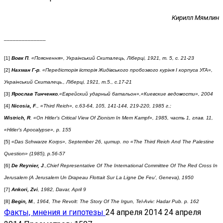
Кирилл Мямлин
______________
[1]
Вовк П
. «Пояснення», Украiнський Скиталець, Лiберцi, 1921, т. 5, с. 21-23
[2]
Нахман Г-р
. «Перед
i
стор
i
я
i
i
стор
i
я Жид
i
вського пробоэвого кур
i
ня
I
корпуса УГА»,
Укра
i
нський Скиталець., Л
i
берц
i
, 1921, т.
5., с.
17-21
[3]
Ярослав Тинченко
,
«Еврейский ударный батальон»,
«Киевские ведомости», 2004
[4]
Nicosia, F
., «Third Reich»,
с
.63-64, 105, 141-144, 219-220, 1985
г
.;
Wistrich, R
. «On Hitler's Critical View Of Zionism In Mem Kampf», 1985,
часть
1,
глав
. 11,
«Hitler's Apocalypse», p. 155
[5]
«Das Schwarze Korps», September 26,
цитир
.
по
«The Third Reich And The Palestine
Question» (1985), p.56-57
[6]
De
Reynier, J
.,
Chief Representative Of The International Committee Of The Red Cross In
Jerusalem (A Jerusalem Un Drapeau Flottait Sur La Ligne De Feu', Geneva), 1950
[7]
Ankori, Zvi
, 1982, Davar, April 9
[8]
Begin, M
., 1964, The Revolt: The Story Of The Irgun, Tel-Aviv: Hadar Pub. p. 162
Факты, мнения и гипотезы
24 апреля 2014
24 апреля