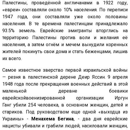
Палестины, проведённой англичанами в 1922 году,
«евреи» составляли около 10% населения. По переписи
1947 года, они составляли уже около половины
населения. В те времена палестинцам принадлежало
93.5% земель. Еврейские эмигранты вторглись на
территорию Палестины против воли и желания её
населения, а затем огнём и мечем вынудили коренных
жителей покинуть свои дома и стать беженцами, лишив
их всего.
Самое известное зверство первой израильской войны
— резня в палестинской дерене Деир Яссин. 9 апреля
1948 года после прекращения военных действий в этой
маленькой деревне боевики
еврейскойвоенизированной организации Иргун
Ганг
убили 254 человека, в основном женщин, детей и
стариков
. Под руководством еще одной «выходца из
Украины» -
Менахема Бегина
, - два дня еврейские
нацисты убивали и грабили людей, насиловали женщин,