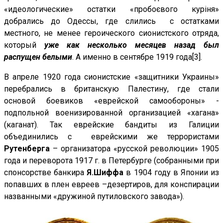
«идеологические» остатки «пробоєвого курiня»
добрались до Одессы, где слились с остатками
местного, не менее героического сионистского отряда,
который
уже как несколько месяцев назад был
распущен белыми
. А именно в сентябре 1919 года[3].
В апреле 1920 года сионистские «защитники Украины»
перебрались в британскую Палестину, где стали
основой боевиков «еврейской самообороны» -
подпольной военизированной организацией «хагана»
(каганат). Так еврейские бандиты из Галиции
объединились с еврейскими же террористами
Рутенберга
– организатора «русской революции» 1905
года и переворота 1917 г. в Петербурге
(собранными при
спонсорстве банкира
Я.Шиффа
в 1904 году в Японии из
попавших в плен евреев –дезертиров, для конспирации
названными «дружиной путиловского завода»).