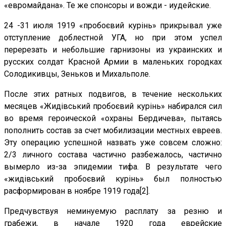
«евромайдана». Те же спонсоры и вожди - иудейские.
24 -31 июля 1919 «пробоєвий курiнь» прикрывал уже
отступление доблестной УГА, но при этом успел
перерезать и небольшие гарнизоны из украинских и
русских солдат Красной Армии в маленьких городках
Солодикивцы, Зеньков и Михальполе.
После этих ратных подвигов, в течение нескольких
месяцев «Жидiвський пробоєвий курiнь» набирался сил
во время героической «охраны Бердичева», пытаясь
пополнить состав за счет мобилизации местных евреев.
Эту операцию успешной назвать уже совсем сложно:
2/3 личного состава частично разбежалось, частично
вымерло из-за эпидемии тифа. В результате чего
«жидiвський пробоєвий курiнь» был полностью
расформирован в ноябре 1919 года[2].
Предчувствуя неминуемую расплату за резню и
грабежи, в начале 1920 года еврейские