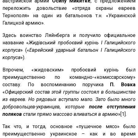
австрийской армии
Осипу Микитке
, с предложением
переложить довольствие «отряда охраны евреев
Тернополя» на один из батальонов т.н. «
Украинской
Галицкой армию
».
Здесь воинство Ляйнберга и получило официальное
название «
Жидiвський пробоєвий курiнь I Галицийского
корпуса
» («
Еврейский ударный батальон I Галицийского
корпуса
»).
Впрочем, «жидовским» пробоєвий курiнь был
преимущественно по командно-«комиссарскому»
составу. По воспоминанию поручика
П. Вовка
«
Офицерский состав этой группы состоял в большинстве
из евреев. Но рядовых вступало мало. Зато было много
добровольцев-украинцев, которые
после отступления
поляков
стали прямо массово вливаться в армию
»[1].
Так что, и тогда, основное «пушечное мясо» было
преимущественно украинское – как и во время