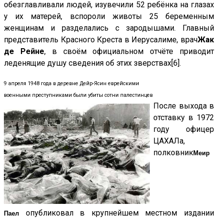
обезглавливали людей, изувечили 52 ребёнка на глазах
у их матерей, вспороли животы 25 беременным
женщинам и разделались с зародышами. Главный
представитель Красного Креста в Иерусалиме, врач
Жак
де Рейне
, в своём официальном отчёте приводит
леденящие душу сведения об этих зверствах[6].
9 апреля 1948 года в деревне Дейр-Ясин еврейскими
военными преступниками были убиты сотни палестинцев
После выхода в
отставку в 1972
году офицер
ЦАХАЛа,
полковник
Меир
опубликовал в крупнейшем местном издании
Паел