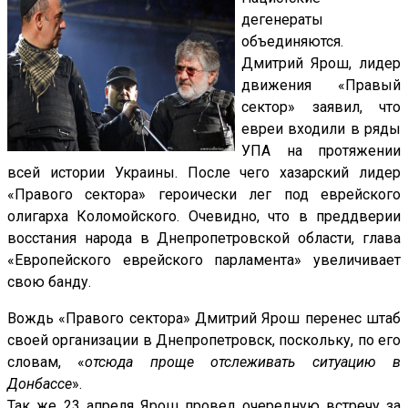
дегенераты
объединяются.
Дмитрий Ярош, лидер
движения «Правый
сектор» заявил, что
евреи входили в ряды
УПА на протяжении
всей истории Украины. После чего хазарский лидер
«Правого сектора» героически лег под еврейского
олигарха Коломойского. Очевидно, что в преддверии
восстания народа в Днепропетровской области, глава
«Европейского еврейского парламента» увеличивает
свою банду.
Вождь «Правого сектора»
Дмитрий Ярош
перенес штаб
своей организации в Днепропетровск, поскольку, по его
словам, «
отсюда проще отслеживать ситуацию в
Донбассе
».
Так же 23 апреля Ярош провел очередную встречу за