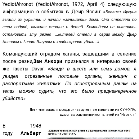
YediotAhronot (YediotAhronot, 1972, April 4) следующую
информацию о событиях в Деир Яссин: «
Боевики Иргуна
вышли из укрытий и начали «зачищать» дома. Они стреляли по
всем подряд, включая женщин и детей. Командиры не пытались
остановить эту резню ...жителей отвели в овраг между Диер
...».
Яссином и Гиват Шаулом и хладнокровно убили
Командующий отрядом хаганы, зашедшим в селение
после резни,
Зви Анкори
признался в интервью
своей
же газеты Davar: «
Зайдя в шесть или семь домов, я
увидел отрезанные половые органы, женщин с
распоротыми животами. По огнестрельным ранам на
телах можно судить, что это было преднамеренное
убийство
»
Дети «польских инородцев» - замученные палачами из ОУН-УПА,
духовных родственников палачей из "Израиля"
В 1948
году
Альберт