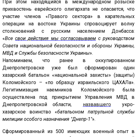
При этом находящийся в международном розыске
прихвостень еврейского олигархата не опасается, что
участие членов «Правого сектора» в карательных
операции на востоке Украины спровоцирует волну
столкновений с русским населением Донбасса:
«
Все
свои действия мы согласовываем
с руководством
Совета национальной безопасности и обороны Украины,
МВД и Службы безопасности Украины
».
Напоминаем, что ранее в оккупированном
Днепропетровске
уже был сформирован один
хазарский батальон «национальной захисты» (защиты)
Коломойского – «по образцу израильского ЦАХАЛа»
.
Легитимизация наемников Коломойского была
осуществлена под прикрытием Управления МВД в
Днепропетровской области,
назвавшего
укро-
хазарское воинство «
батальоном патрульной службы
милиции особого назначения "Днепр-1"
».
Сформированный из 500 имеющих военный опыт в