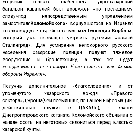
«горячих точках» шабесгоев, укро-хазарский
батальон
карателей
был вооружен «по последнему
слову»под непосредственным управлением
заместителя
Коломойского
- вернувшегося из Израиля
«полководца» - еврейского магната
Геннадия Корбана
,
который уже пообещал устроить русским «новый
Сталинград». Для усмирения непокорного русского
населения хазарские полицаи получат тяжелое
вооружение и бронетехнику, а так же будут
«
поддерживать постоянную боеготовность как Армия
обороны Израиля
».
Получив
дополнительное «благословение»
и
от
упомянутого хазарского вождя «Правого
сектора»Д.Яроша(чей племянник, по нашей информации,
действительно служит в ЦАХАЛе), - власти
Днепропетровского каганата Коломойского объявили о
начале охоты на неготовых склониться перед властью
хазарской хунты.