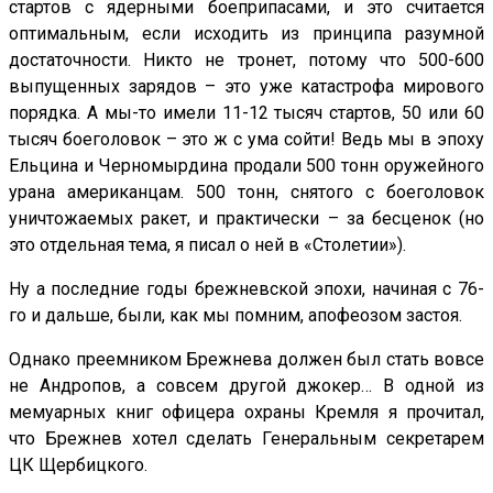
стартов с ядерными боеприпасами, и это считается
оптимальным, если исходить из принципа разумной
достаточности. Никто не тронет, потому что 500-600
выпущенных зарядов – это уже катастрофа мирового
порядка. А мы-то имели 11-12 тысяч стартов, 50 или 60
тысяч боеголовок – это ж с ума сойти! Ведь мы в эпоху
Ельцина и Черномырдина продали 500 тонн оружейного
урана американцам. 500 тонн, снятого с боеголовок
уничтожаемых ракет, и практически – за бесценок (но
это отдельная тема, я писал о ней в «Столетии»).
Ну а последние годы брежневской эпохи, начиная с 76-
го и дальше, были, как мы помним, апофеозом застоя.
Однако преемником Брежнева должен был стать вовсе
не Андропов, а совсем другой джокер… В одной из
мемуарных книг офицера охраны Кремля я прочитал,
что Брежнев хотел сделать Генеральным секретарем
ЦК Щербицкого.