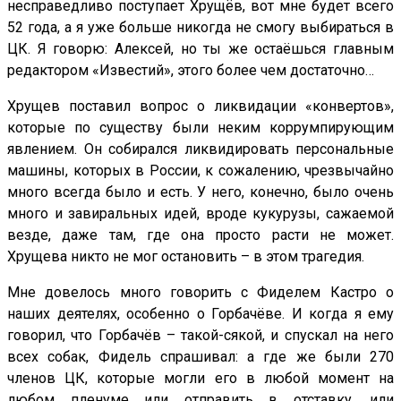
несправедливо поступает Хрущёв, вот мне будет всего
52 года, а я уже больше никогда не смогу выбираться в
ЦК. Я говорю: Алексей, но ты же остаёшься главным
редактором «Известий», этого более чем достаточно…
Хрущев поставил вопрос о ликвидации «конвертов»,
которые по существу были неким коррумпирующим
явлением. Он собирался ликвидировать персональные
машины, которых в России, к сожалению, чрезвычайно
много всегда было и есть. У него, конечно, было очень
много и завиральных идей, вроде кукурузы, сажаемой
везде, даже там, где она просто расти не может.
Хрущева никто не мог остановить – в этом трагедия.
Мне довелось много говорить с Фиделем Кастро о
наших деятелях, особенно о Горбачёве. И когда я ему
говорил, что Горбачёв – такой-сякой, и спускал на него
всех собак, Фидель спрашивал: а где же были 270
членов ЦК, которые могли его в любой момент на
любом пленуме или отправить в отставку, или