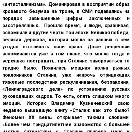
«антисталинизма». Доминировал в восприятии образ
кровавого безумца на троне, в СМИ подавались на
порядок завышенные цифры заключенных и
расстрелянных... Прошло время, и люди, сравнивая,
вспомнили и другие черты той эпохи: Великая победа,
великая держава, которая могла на равных с кем
угодно отстаивать свои права. Даже репрессии
вспоминаются уже в том плане, что могла тогда и
верхушка пострадать, при Сталине завороваться-то
трудно было. Появилась мощная волна рьяных
поклонников Сталина, уже напрочь отрицающих
тяжелые последствия раскулачивания, беззакония,
«Ленинградского дела» по устранению русских
руководящих кадров. То есть, опять слишком много
эмоций. Историк Владимир Кузнечевский свою
недавно вышедшую книгу «Сталин: как это было?
Феномен XX века» открывает такими словами:
«Более чем тридцатилетнее знакомство с большей
частью литературы о Сталине привело меня к