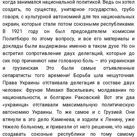
когда занимался национальной политикой. Ведь он хотел
создать, по существу, унитарное государство, грубо
говоря, с культурной автономией для тех национальных
окраин, которые стали потом союзными республиками.
В 1921 году он был председателем комиссии
Политбюро по этому вопросу, и все его материалы и
доклады были выдержаны именно в таком духе. Но он
встретил сопротивление двух делегаций, которые до
сих пор причиняют нам головную боль – это украинская
и грузинская. Это были самые отъявленные
сепаратисты того времени! Борьба шла нешуточная.
Права Украины отстаивала делегация в составе двух
человек: Фрунзе Михаил Васильевич, молдаванин по
национальности, и болгарин Раковский. Вот эти два
«украинца» отстаивали максимальную политическую
автономию Украины. То же самое и с Грузией. Они
втянули в это дело Каменева, и ходили к Ленину, уже
тяжело больному, и привезли от него решение, что надо
создавать союзные республики по тому самому