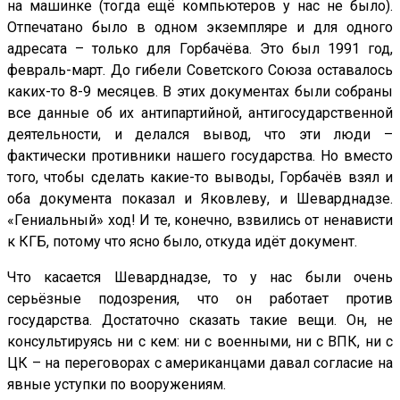
на машинке (тогда ещё компьютеров у нас не было).
Отпечатано было в одном экземпляре и для одного
адресата – только для Горбачёва. Это был 1991 год,
февраль-март. До гибели Советского Союза оставалось
каких-то 8-9 месяцев. В этих документах были собраны
все данные об их антипартийной, антигосударственной
деятельности, и делался вывод, что эти люди –
фактически противники нашего государства. Но вместо
того, чтобы сделать какие-то выводы, Горбачёв взял и
оба документа показал и Яковлеву, и Шеварднадзе.
«Гениальный» ход! И те, конечно, взвились от ненависти
к КГБ, потому что ясно было, откуда идёт документ.
Что касается Шеварднадзе, то у нас были очень
серьёзные подозрения, что он работает против
государства. Достаточно сказать такие вещи. Он, не
консультируясь ни с кем: ни с военными, ни с ВПК, ни с
ЦК – на переговорах с американцами давал согласие на
явные уступки по вооружениям.