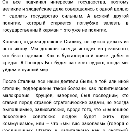
Он всё подчинял интересам государства, поэтому
великие и злодейские дела совершались с одной целью
– сделать государство сильным. А всякий другой
политик, который старается поглубже залезть в
государственный карман – это уже не политик.
Конечно, отдавая должное Сталину, не нужно делать из
него икону. Мы должны всегда исходит из реального,
что было сделано. Как в бухгалтерской книге: дебет и
кредит. А Господь Бог будет нас всех судить, когда мы
уйдём в лучший мир…
После Сталина все наши деятели были, в той или иной
степени, подвержены такой болезни, как политическое
малокровие… Хрущёв, наверное, был последним, кто
ставил перед страной стратегические задачи, не всегда
выполнимые, залихватские, вроде того, что «нынешнее
поколение советских людей будет жить при
коммунизме», или – что «мы вас закопаем» (говоря о
Соединённых Штатах и капитализме как о системе).