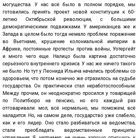
могущества. У нас всё было в полном порядке, мы
готовились принять проект новой конституции к 60-
летию Октябрьской революции, с большими
демократическими подвижками. У американцев же и
Запада в целом было тогда немало проблем: поражение
во Вьетнаме, крушение колониальной империи в
Африке, постоянные протесты против войны, Уотергейт
и много чего еще. Налицо была картина достаточно
серьёзного внутреннего кризиса. У нас же ничего такого
не было. Но тут у Леонида Ильича начались проблемы со
здоровьем, что потом конечно же отразилось на судьбе
государства. Он практически стал неработоспособным.
Между прочим, он неоднократно просился у товарищей
по Политбюро на пенсию, но его каждый раз
отговаривали: мол, всё нормально, мы поможем, всё
наладится. Но, на самом деле, государство уже слабело,
как и его лидер. Оно стало разбиваться на ведомства,
стали преобладать ведомственные принципы
управления. Я, например, не очень хорошо отношусь к