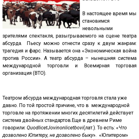
В настоящее время мы
становимся
невольными
зрителями спектакля, разыгрываемого на сцене театра
абсурда. Пьесу можно отнести сразу к двум жанрам:
трагедия и фарс. Называется она «Экономическая война
против России». А театр абсурда – нынешняя система
международной торговли и Всемирная торговая
организация (ВТО).
Театром абсурда международная торговля стала уже
давно. По той простой причине, что в международной
торговле на протяжении многих десятилетий действует
система двойных стандартов.
Еще в древнем Риме
говорили:
Quod
licet
Jovi
non
licet
bovi
(
лат.
). То есть:
«
Чт
о
дозволено
Юпитеру
, не дозволено быку
». «Юпитером»