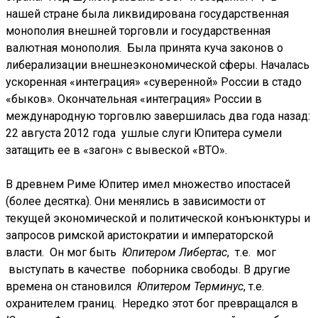
нашей стране была ликвидирована государственная
монополия внешней торговли и государственная
валютная монополия. Была принята куча законов о
либерализации внешнеэкономической сферы. Началась
ускоренная «интеграция» «суверенной» России в стадо
«быков». Окончательная «интеграция» России в
международную торговлю завершилась два года назад:
22 августа 2012 года ушлые слуги Юпитера сумели
затащить ее в «загон» с вывеской «ВТО».
В древнем Риме Юпитер имел множество ипостасей
(более десятка). Они менялись в зависимости от
текущей экономической и политической конъюнктуры и
запросов римской аристократии и императорской
власти. Он мог быть
Юпитером Либертас
, т.е. мог
выступать в качестве
поборника свободы. В другие
времена он становился
Юпитером Терминус
, т.е.
охранителем границ. Нередко этот бог превращался в