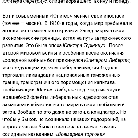
Юпитера Феретриус
, олицетворявшего войну и победу.
Вот и современный «Юпитер» меняет свои ипостаси
(точнее – маски). В 1930-е годы, когда мир пребывал в
агонии экономического кризиса, Запад закрыл свои
экономические границы, встал на путь автаркического
развития. Это была эпоха
Юпитера Терминус.
После
второй мировой войны и особенно после окончания
«холодной войны» бог прикинулся
Юпитером Либертас,
исповедующим идеалы либерализма, свободной
торговли, ликвидации национальных таможенных
границ, трансграничного перемещения капитала,
глобализации.
Юпитер Либертас
под сладкие звуки
волшебной флейты либеральных идеологов стал
заманивать «быков» всего мира в свой глобальный
загон. Вообще-то это даже не загон, а концлагерь. Но
чтобы у быков не возникало никаких подозрений, на
воротах загона была повешена вывеска с очень
солидным названием: «
Всемирная торговая