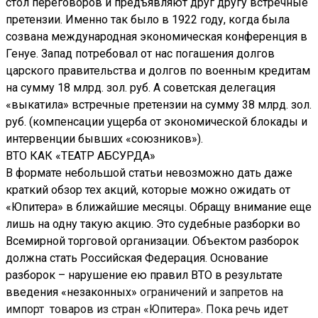
стол переговоров и предъявляют друг другу встречные
претензии. Именно так было в 1922 году, когда была
созвана международная экономическая конференция в
Генуе. Запад потребовал от нас погашения долгов
царского правительства и долгов по военным кредитам
на сумму 18 млрд. зол. руб. А советская делегация
«выкатила» встречные претензии на сумму 38 млрд. зол.
руб. (компенсации ущерба от экономической блокады и
интервенции бывших «союзников»).
ВТО КАК «ТЕАТР АБСУРДА»
В формате небольшой статьи невозможно дать даже
краткий обзор тех акций, которые можно ожидать от
«Юпитера» в ближайшие месяцы. Обращу внимание еще
лишь на одну такую акцию. Это судебные разборки во
Всемирной торговой организации. Объектом разборок
должна стать Российская Федерация. Основание
разборок – нарушение ею правил ВТО в результате
введения «незаконных»
ограничений и запретов на
импорт товаров из стран «Юпитера». Пока речь идет