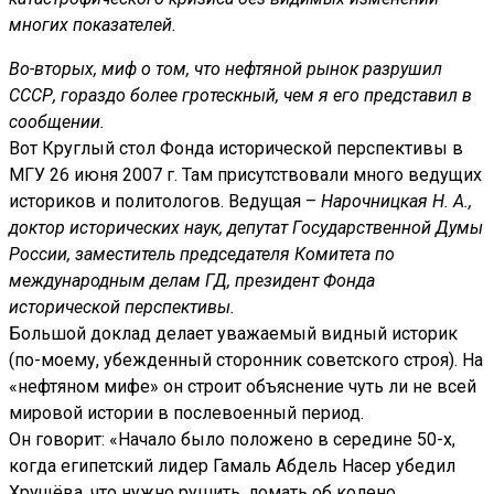
многих показателей.
Во-вторых, миф о том, что нефтяной рынок разрушил
СССР, гораздо более гротескный, чем я его представил в
сообщении.
Вот Круглый стол Фонда исторической перспективы в
МГУ 26 июня 2007 г. Там присутствовали много ведущих
историков и политологов. Ведущая –
Нарочницкая Н. А.,
доктор исторических наук, депутат Государственной Думы
России, заместитель председателя Комитета по
международным делам ГД, президент Фонда
исторической перспективы.
Большой доклад делает уважаемый видный историк
(по-моему, убежденный сторонник советского строя). На
«нефтяном мифе» он строит объяснение чуть ли не всей
мировой истории в послевоенный период.
Он говорит: «Начало было положено в середине 50-х,
когда египетский лидер Гамаль Абдель Насер убедил
Хрущёва, что нужно рушить, ломать об колено