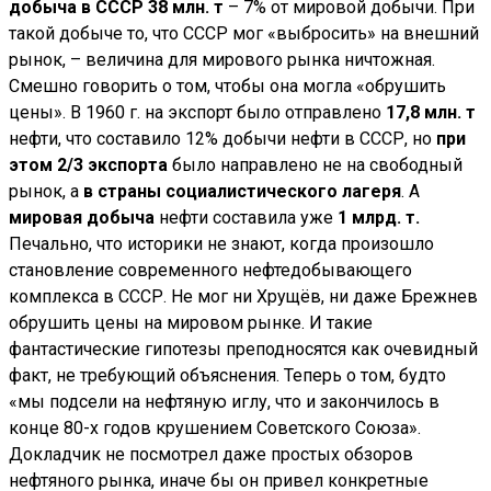
добыча в СССР 38 млн. т
– 7% от мировой добычи. При
такой добыче то, что СССР мог «выбросить» на внешний
рынок, – величина для мирового рынка ничтожная.
Смешно говорить о том, чтобы она могла «обрушить
цены». В 1960 г. на экспорт было отправлено
17,8 млн. т
нефти, что составило 12% добычи нефти в СССР, но
при
этом 2/3 экспорта
было направлено не на свободный
рынок, а
в страны социалистического лагеря
. А
мировая добыча
нефти составила уже
1 млрд. т.
Печально, что историки не знают, когда произошло
становление современного нефтедобывающего
комплекса в СССР. Не мог ни Хрущёв, ни даже Брежнев
обрушить цены на мировом рынке. И такие
фантастические гипотезы преподносятся как очевидный
факт, не требующий объяснения. Теперь о том, будто
«мы подсели на нефтяную иглу, что и закончилось в
конце 80-х годов крушением Советского Союза».
Докладчик не посмотрел даже простых обзоров
нефтяного рынка, иначе бы он привел конкретные