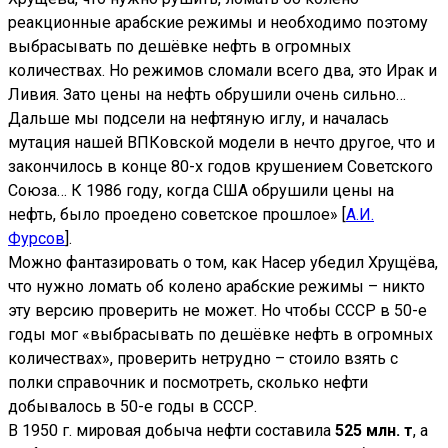
реакционные арабские режимы и необходимо поэтому
выбрасывать по дешёвке нефть в огромных
количествах. Но режимов сломали всего два, это Ирак и
Ливия. Зато цены на нефть обрушили очень сильно…
Дальше мы подсели на нефтяную иглу, и началась
мутация нашей ВПКовской модели в нечто другое, что и
закончилось в конце 80-х годов крушением Советского
Союза… К 1986 году, когда США обрушили цены на
нефть, было проедено советское прошлое» [
А.И.
Фурсов
].
Можно фантазировать о том, как Насер убедил Хрущёва,
что нужно ломать об колено арабские режимы – никто
эту версию проверить не может. Но чтобы СССР в 50-е
годы мог «выбрасывать по дешёвке нефть в огромных
количествах», проверить нетрудно – стоило взять с
полки справочник и посмотреть, сколько нефти
добывалось в 50-е годы в СССР.
В 1950 г. мировая добыча нефти составила
525 млн. т
, а