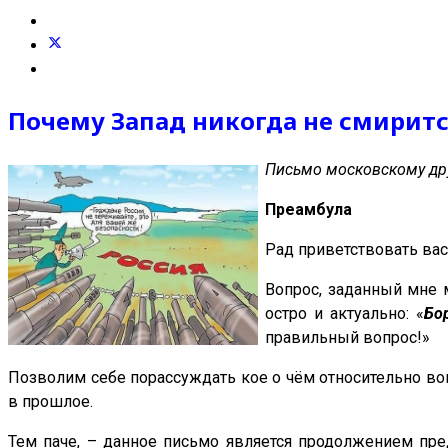
Почему Запад никогда не смирит
Письмо московскому дру
Преамбула
Рад приветствовать вас
Вопрос, заданный мне 
остро и актуально: «
Бо
правильный вопрос!»
Позволим себе порассуждать кое о чём относительно во
в прошлое.
Тем паче, – данное письмо является продолжением пред