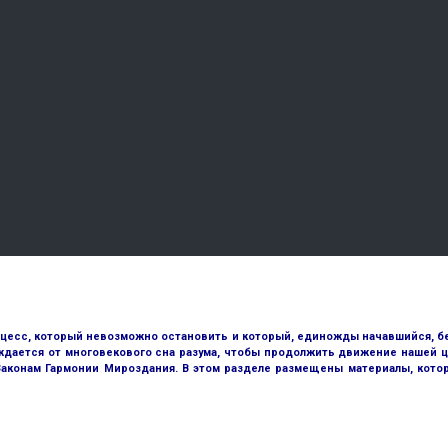
оцесс, который невозможно остановить и который, единожды начавшийся, бе
ждается от многовекового сна разума, чтобы продолжить движение нашей ц
 Законам Гармонии Мироздания. В этом разделе размещены материалы, кото