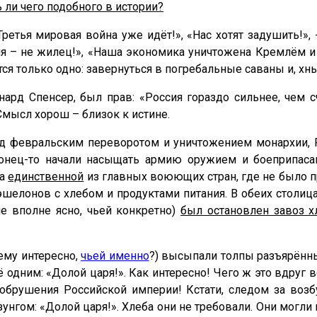
 ли чего подобного в истории?
тья мировая война уже идёт!», «Нас хотят задушить!», - 
сия – не жилец!», «Наша экономика уничтожена Кремлём и
тся только одно: завернуться в погребальные саваны и, хнык
нард Спенсер, был прав: «Россия гораздо сильнее, чем с
Смысл хорош – близок к истине.
ред февральским переворотом и уничтожением монархии, Р
онец-то начали насыщать армию оружием и боеприпасам
ла
единственной
из главных воюющих стран, где не было п
эшелонов с хлебом и продуктами питания. В обеих столиц
не вполне ясно, чьей конкретно)
был остановлен завоз 
ему интересно,
чьей именно
?) высыпали толпы разъярённых
 одним: «Долой царя!». Как интересно! Чего ж это вдруг 
 обрушения Российской империи! Кстати, следом за во
нгом: «Долой царя!». Хлеба они не требовали. Они могли