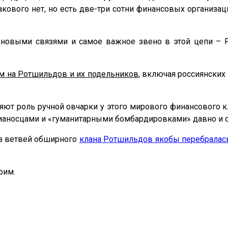
акового нет, но есть две-три сотни финансовых организа
новыми связями и самое важное звено в этой цепи – Р
ем на Ротшильдов и их подельников
, включая россиянских
яют роль ручной овчарки у этого мирового финансового 
вианосцами и «гуманитарными бомбардировками» давно и с
 из ветвей обширного
клана Ротшильдов якобы перебралась
рим.