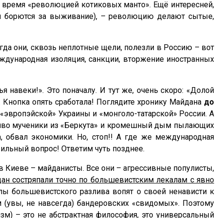
о время «революцией котиковых манто». Ещё интересней,
ни борются за выживание), – революцию делают сытые,
гда они, сквозь неплотные щели, полезли в Россию – вот
еждународная изоляция, санкции, вторжение иностранных
я навеки!». Это поначалу. И тут же, очень скоро: «Долой
». Кнопка опять сработала! Поглядите хронику Майдана
до
«эвропэйской» Украины и «монголо-татарской» России. А
заживо мученики из «Беркута» и кромешный дым пылающих
, обвал экономики. Но, стоп!! А где же международная
авильный вопрос! Ответим чуть позднее.
 в Киеве – майданисты. Все они – агрессивные популисты,
ан состряпали точно по большевистским лекалам с явно
клы большевистского разлива вопят о своей ненависти к
 (увы, не навсегда) бандеровских «свидомых». Поэтому
зм)
– это не абстрактная философия,
это универсальный