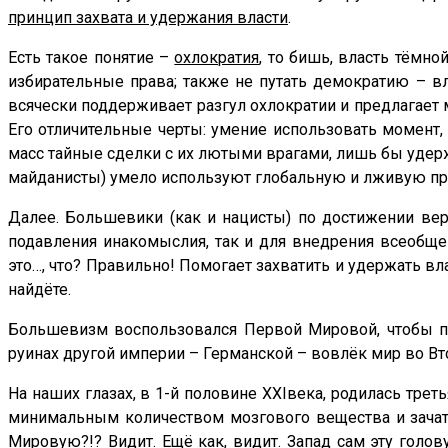
принцип захвата и удержания власти
.
Есть такое понятие –
охлократия
, то бишь, власть тёмно
избирательные права; также не путать демократию – в
всячески поддерживает разгул охлократии и предлагает 
Его отличительные черты: умение использовать момент, 
масс тайные сделки с их лютыми врагами, лишь бы удерж
майданисты) умело используют глобальную и лживую про
Далее. Большевики (как и нацисты) по достижении верх
подавления инакомыслия, так и для внедрения всеобщей
это…, что? Правильно! Помогает захватить и удержать в
найдёте.
Большевизм воспользовался Первой Мировой, чтобы пр
руинах другой империи – Германской – вовлёк мир во В
На наших глазах, в 1-й половине
XXI
века, родилась трет
минимальным количеством мозгового вещества и зачато
Мировую?!? Видит. Ещё как, видит. Запад сам эту голо