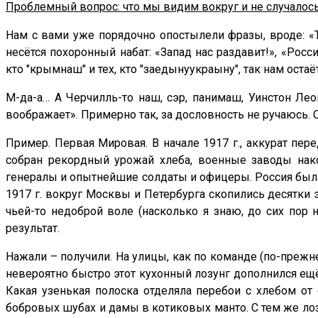
Проблемный вопрос: что мы видим вокруг и не случалось
Нам с вами уже порядочно опостылели фразы, вроде: «Тре
несётся похоронный набат: «Запад нас раздавит!», «Рос
кто "крымнаш" и тех, кто "заедынуукраыну", так нам остаё
М-да-а… А Черчилль-то наш, сэр, панимаш, Уинстон Лео
воображает». Примерно так, за дословность не ручаюсь. 
Пример. Первая Мировая. В начале 1917 г., аккурат пе
собран рекордный урожай хлеба, военные заводы нак
генералы и опытнейшие солдаты и офицеры. Россия бы
1917 г. вокруг Москвы и Петербурга скопились десятки 
чьей-то недоброй воле (насколько я знаю, до сих пор 
результат.
Нажали – получили. На улицы, как по команде (по-прежн
невероятно быстро этот кухонный лозунг дополнился ещё
Какая узенькая полоска отделяла перебои с хлебом от
бобровых шубах и дамы в котиковых манто. С тем же лозу