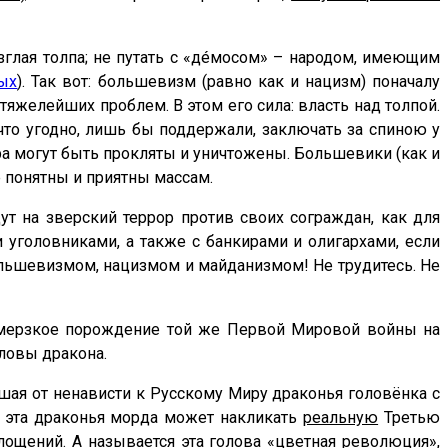
озглая толпа; не путать с «дéмосом» – народом, имеющим
ых
). Так вот: большевизм (равно как и нацизм) поначалу
яжелейших проблем. В этом его сила: власть над толпой.
 что угодно, лишь бы поддержали, заключать за спиною у
ра могут быть прокляты и уничтожены. Большевики (как и
 понятны и приятны массам.
ут на зверский террор против своих сограждан, как для
 уголовниками, а также с банкирами и олигархами, если
большевизмом, нацизмом и майданизмом! Не трудитесь. Не
, мерзкое порождение той же Первой Мировой войны на
ловы дракона.
евшая от ненависти к Русскому Миру драконья головёнка с
о эта драконья морда может накликать
реальную
Третью
лощений. А называется эта голова «цветная революция»,