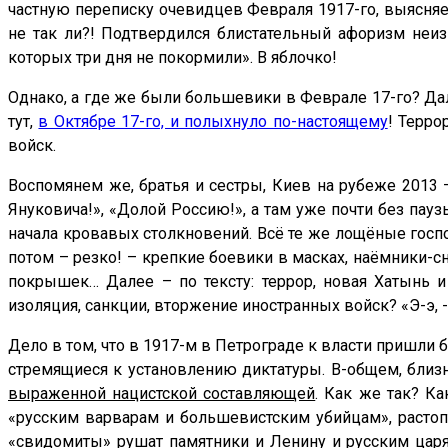
частную переписку очевидцев Февраля 1917-го, выясняе
не так ли?! Подтвердился блистательный афоризм неи
которых три дня не покормили». В яблочко!
Однако, а где же были большевики в Феврале 17-го? Дал
тут,
в Октябре 17-го, и полыхнуло по-настоящему
! Терро
войск.
Воспомянем же, братья и сестры, Киев на рубеже 2013 – 
Януковича!», «Долой Россию!», а там уже почти без пауз
начала кровавых столкновений. Всё те же лощёные госп
потом – резко! – крепкие боевики в масках, наёмники-
покрышек… Далее – по тексту: террор, новая Хатынь и
изоляция, санкции, вторжение иностранных войск? «Э-э,
Дело в том, что в 1917-м в Петрограде к власти пришли 
стремящиеся к установлению диктатуры. В-общем, близн
выраженной нацистской составляющей
. Как же так? К
«русским варварам и большевистским убийцам», растоп
«свидомиты» рушат памятники и Ленину и русским царя