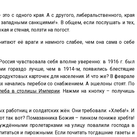
это с одного края. А с другого, либеральственного, края
 западными санкциями!». В общем, если послушать и тех,
ая и стеная, ползти на погост.
читают её враги и намного слабее, чем она сама о себе
оссия чувствовала себя вполне уверенно: в 1916 г. был
и гораздо лучше, чем в 1914-м, появились блестящие
родуктовых карточек для населения. И что же? В феврале
ах начались перебои со снабжением. А эшелоны стоят. По
хлеба в столицы Империи
. Нажми на кнопку – получишь
 работниц и солдатских жён. Они требовали: «Хлеба!». И
вот так вот? Помазанника Божия – пинком пониже хребта!
збуждёнными пролетарками на улицу повалили господа в
 питаться и пирожными. Если почитать тогдашние газеты и