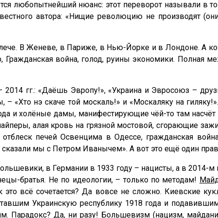
тся любопытнейший нюанс: этот переворот называли в т
звестного автора: «Нищие революцию не производят (о
ече. В Женеве, в Париже, в Нью-Йорке и в Лондоне. А ко
р, Гражданская война, голод, руины экономики. Полная м
2014 гг.: «Даёшь Эвропу!», «Украина и Эвросоюз – друзь
ы, – «Хто нэ скаче той москаль!» и «Москаляку на гиляку!
ода и холёные дамы, манифестирующие чёй-то там насчёт 
снайперы, алая кровь на грязной мостовой, сгорающие 
 отблеск печей Освенцима в Одессе, гражданская война
 - сказали мы с Петром Иванычем». А вот это ещё один пр
большевики, в Германии в 1933 году – нацисты, а в 2014-м
ецы-братья. Не по идеологии, – только по методам!
Майд
ак это всё сочетается? Да вовсе не сложно. Киевские ку
тавшим Украинскую республику 1918 года и подавившим
м. Парадокс? Да, ни разу!
Большевизм (нацизм, майдани