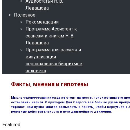
Аудиостатьи Н. В.
Левашова
Полезное
Рекомендации
Программа Ассистент к
сеансам и книгам Н. В.
Левашова
Программа для расчёта и
визуализации
персональных биоритмов
человека
Факты, мнения и гипотезы
Мысль человеческая никогда не стоит на месте, поиск истины это пр
остановить нельзя. С приходом Дня Сварога все больше русов пробу
тернист, нам нужно многое осмыслить и понять, чтобы вернуться к
реальную действительность и пути дальнейшего движения.
Featured