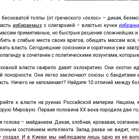
й бесноватой толпы (от греческого «óхлос» – дикая, безм
ласть
избираемых
с олигархией – властью кучки
избранн
массам примитивные, но быстрые решения сложнейших и т
бить в слабые места своих врагов, обещать массам всё,
ать власть. Сегодняшние союзники и соратники уже завт
паганду в сочетании с политическими лозунгами, которые
овной власти свирепо давят охлократию. Они охотно ид
 покорности. Они легко заключают союзы с бандитами и
ласть. Ничего не напоминает? Найдите 10 отличий между 
ийти к власти на руинах Российской империи. Нацизм
торую Мировую. Первая половина ХХ века породила две го
ья голова – майданизм. Дикая, злобная, кровавая, осатан
чным состоянием интеллекта. Запад разве не видит, чт
ву создал. И в Киеве мы наблюдаем лишь одно из её воп