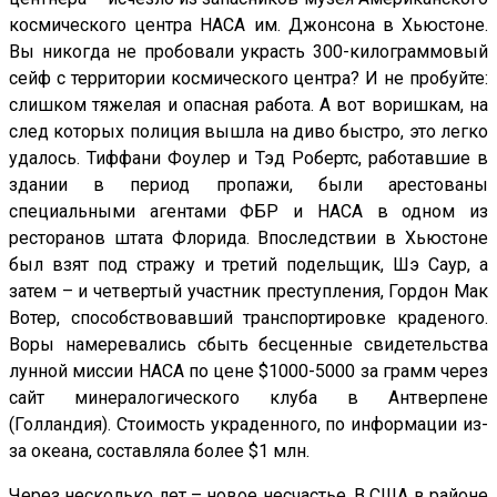
космического центра НАСА им. Джонсона в Хьюстоне.
Вы никогда не пробовали украсть 300-килограммовый
сейф с территории космического центра? И не пробуйте:
слишком тяжелая и опасная работа. А вот воришкам, на
след которых полиция вышла на диво быстро, это легко
удалось. Тиффани Фоулер и Тэд Робертс, работавшие в
здании в период пропажи, были арестованы
специальными агентами ФБР и НАСА в одном из
ресторанов штата Флорида. Впоследствии в Хьюстоне
был взят под стражу и третий подельщик, Шэ Саур, а
затем – и четвертый участник преступления, Гордон Мак
Вотер, способствовавший транспортировке краденого.
Воры намеревались сбыть бесценные свидетельства
лунной миссии НАСА по цене $1000-5000 за грамм через
сайт минералогического клуба в Антверпене
(Голландия). Стоимость украденного, по информации из-
за океана, составляла более $1 млн.
Через несколько лет – новое несчастье. В США в районе