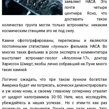
заявляет НАСА. Это
почти четыре
центнера. Ясно, что
доставить такое
количество грунта могли только астронавты: никаким
космическим станциям это не под силу.
Камни сфотографированы, переписаны и являются
постоянными статистами «лунных» фильмов НАСА. Во
многих таких фильмах в роли эксперта и комментатора
выступает астронавт-геолог «Аполлона-17», доктор
Хариссон Шмидт, якобы лично собравший на Луне много
таких камней.
Логично ожидать, что при таком лунном богатстве
Америка будет им потрясать, всячески демонстрировать
и уж кому-кому, а своему главному сопернику отвалит
от щедрот килограммов 30-50. Нате, мол, исследуйте,
убеждайтесь в наших успехах... Но с этим-то как раз
почему-то не получается. Грунта нам дали мало. Зато