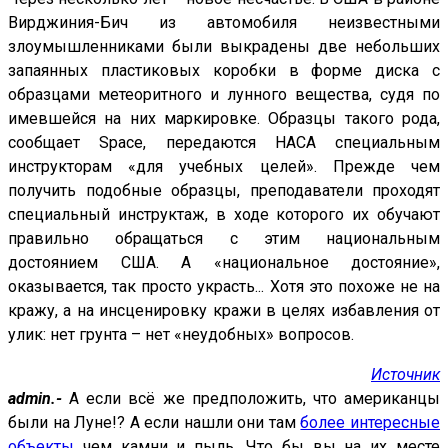
Вирджиния-Бич из автомобиля неизвестными
злоумышленниками были выкрадены две небольших
запаянных пластиковых коробки в форме диска с
образцами метеоритного и лунного вещества, судя по
имевшейся на них маркировке. Образцы такого рода,
сообщает Space, передаются НАСА специальным
инструкторам «для учебных целей». Прежде чем
получить подобные образцы, преподаватели проходят
специальный инструктаж, в ходе которого их обучают
правильно обращаться с этим национальным
достоянием США. А «национальное достояние»,
оказывается, так просто украсть... Хотя это похоже не на
кражу, а на инсценировку кражи в целях избавления от
улик: нет грунта – нет «неудобных» вопросов.
Источник
admin.-
А если всё же предположить, что американцы
были на Луне!? А если нашли они там
более интересные
объекты
чем камни и пыль. Что бы вы на их месте