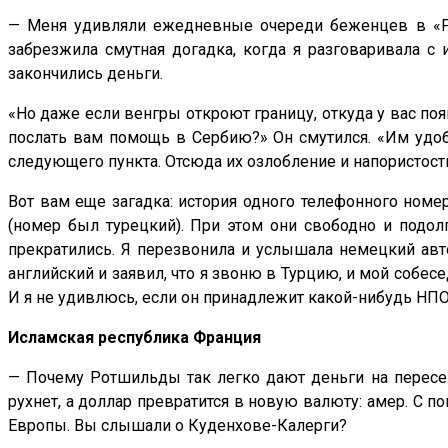
— Меня удивляли ежедневные очереди беженцев в «Рай
забрезжила смутная догадка, когда я разговаривала с 
закончились деньги.
«Но даже если венгры откроют границу, откуда у вас по
послать вам помощь в Сербию?» Он смутился. «Им удобн
следующего пункта. Отсюда их озлобление и напористост
Вот вам еще загадка: история одного телефонного номе
(номер был турецкий). При этом они свободно и подолг
прекратились. Я перезвонила и услышала немецкий авт
английский и заявил, что я звоню в Турцию, и мой собес
И я не удивлюсь, если он принадлежит какой-нибудь НПО
Исламская республика Франция
— Почему Ротшильды так легко дают деньги на пересел
рухнет, а доллар превратится в новую валюту: амер. С 
Европы. Вы слышали о Куденхове-Калерги?