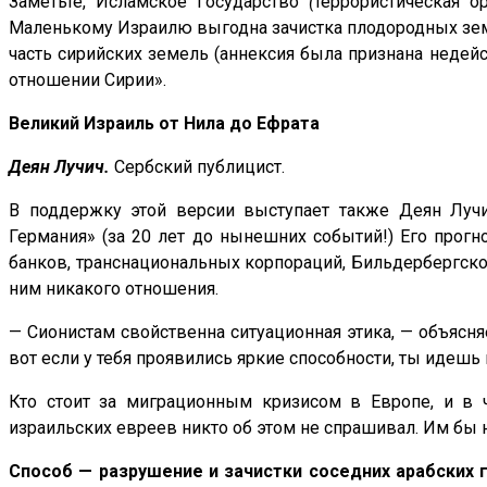
Заметьте, Исламское Государство
(
террористическая о
Маленькому Израилю выгодна зачистка плодородных земел
часть сирийских земель (аннексия была признана недейс
отношении Сирии».
Великий Израиль от Нила до Ефрата
Деян Лучич.
Сербский публицист.
В поддержку этой версии выступает также Деян Лучич
Германия» (за 20 лет до нынешних событий!) Его прог
банков, транснациональных корпораций, Бильдербергског
ним никакого отношения.
— Сионистам свойственна ситуационная этика, — объясня
вот если у тебя проявились яркие способности, ты идешь в
Кто стоит за миграционным кризисом в Европе, и в 
израильских евреев никто об этом не спрашивал. Им бы н
Способ — разрушение и зачистки соседних арабских 