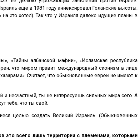
ЗУ не делало угрожающих заявлений против евреев.
Израиль еще в 1981 году аннексировал Голанские высоты,
на это хотел). Так что у Израиля далеко идущие планы в
ны», «Тайны албанской мафии», «Исламская республика
верен, что миром правит международный сионизм в лице
«хазарами». Считает, что обыкновенные евреи не имеют к
й и несчастный, ты не интересуешь сильных мира сего. А
т тебе, что ты свой.
шиеся целью создать Великий Израиль. (Обыкновенных
ов это всего лишь территории с племенами, которыми