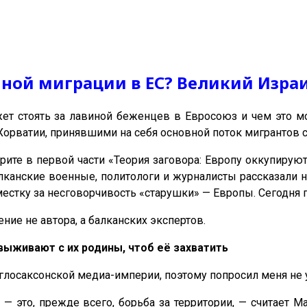
виной миграции в ЕС? Великий Изра
ет стоять за лавиной беженцев в Евросоюз и чем это м
Хорватии, принявшими на себя основной поток мигрантов 
рите в первой части «Теория заговора: Европу оккупируют
лканские военные, политологи и журналисты рассказали н
местку за несговорчивость «старушки» — Европы. Сегодня
ние не автора, а балканских экспертов.
выживают с их родины, чтоб её захватить
нглосаксонской медиа-империи, поэтому попросил меня не
это, прежде всего, борьба за территории, — считает Ма