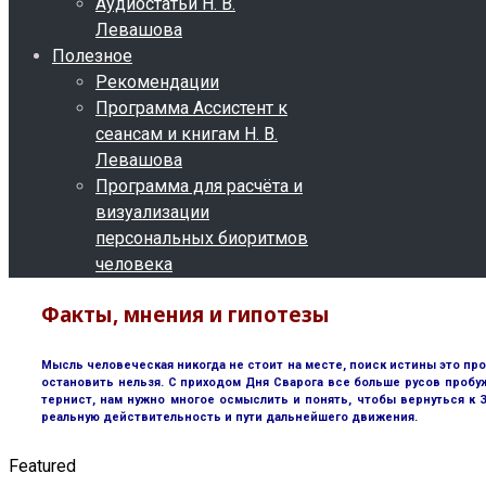
Аудиостатьи Н. В.
Левашова
Полезное
Рекомендации
Программа Ассистент к
сеансам и книгам Н. В.
Левашова
Программа для расчёта и
визуализации
персональных биоритмов
человека
Факты, мнения и гипотезы
Мысль человеческая никогда не стоит на месте, поиск истины это пр
остановить нельзя. С приходом Дня Сварога все больше русов пробу
тернист, нам нужно многое осмыслить и понять, чтобы вернуться к
реальную действительность и пути дальнейшего движения.
Featured