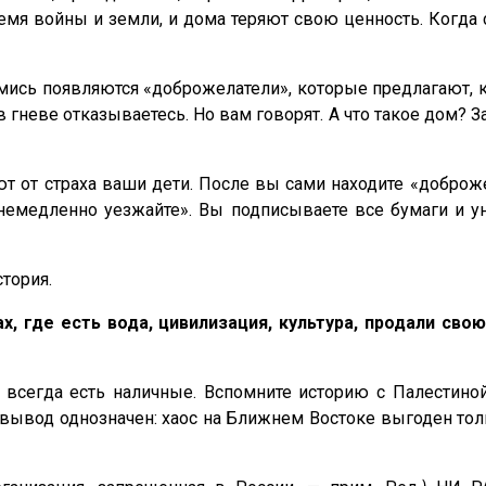
емя войны и земли, и дома теряют свою ценность. Когда 
ьмись появляются «доброжелатели», которые предлагают, 
в гневе отказываетесь. Но вам говорят. А что такое дом? З
 от страха ваши дети. После вы сами находите «доброжел
немедленно уезжайте». Вы подписываете все бумаги и уно
тория.
, где есть вода, цивилизация, культура, продали с
х всегда есть наличные. Вспомните историю с Палестиной
вывод однозначен: хаос на Ближнем Востоке выгоден толь