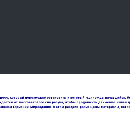
оцесс, который невозможно остановить и который, единожды начавшийся, бе
ждается от многовекового сна разума, чтобы продолжить движение нашей ц
 Законам Гармонии Мироздания. В этом разделе размещены материалы, кото