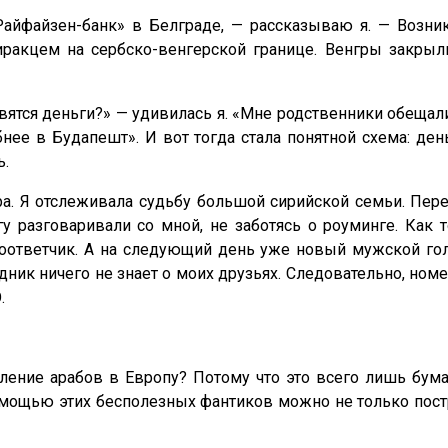
файзен-банк» в Белграде, — рассказываю я. — Возник
иракцем на сербско-венгерской границе. Венгры закрыли 
явятся деньги?» — удивилась я. «Мне родственники обещал
ее в Будапешт». И вот тогда стала понятной схема: ден
ь.
ра. Я отслеживала судьбу большой сирийской семьи. Пер
у разговаривали со мной, не заботясь о роуминге. Как
оответчик. А на следующий день уже новый мужской го
едник ничего не знает о моих друзьях. Следовательно, но
.
ение арабов в Европу? Потому что это всего лишь бум
помощью этих бесполезных фантиков можно не только пос