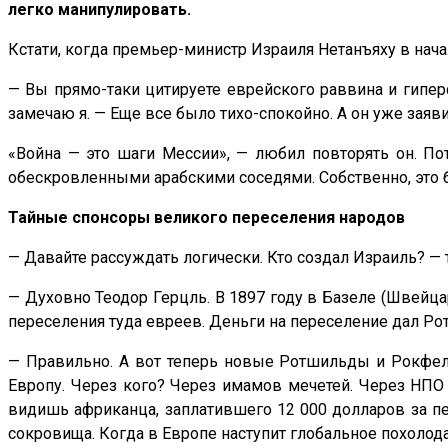
легко манипулировать.
Кстати, когда премьер-министр Израиля Нетанъяху в нач
— Вы прямо-таки цитируете еврейского раввина и гипер
замечаю я. — Еще все было тихо-спокойно. А он уже заяв
«Война — это шаги Мессии», — любил повторять он. По
обескровленными арабскими соседями. Собственно, это 
Тайные спонсоры великого переселения народов
— Давайте рассуждать логически. Кто создал Израиль? —
— Духовно Теодор Герцль. В 1897 году в Базеле (Швейц
переселения туда евреев. Деньги на переселение дал Ро
— Правильно. А вот теперь новые Ротшильды и Рокфел
Европу. Через кого? Через имамов мечетей. Через НПО 
видишь африканца, заплатившего 12 000 долларов за пер
сокровища. Когда в Европе наступит глобальное похолод