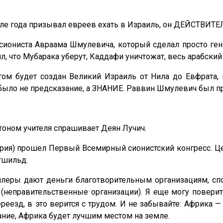
але года призывал евреев ехать в Израиль, он ДЕЙСТВИТЕ
сиониста Авраама Шмулевича, который сделал просто ген
ил, что Мубарака уберут, Каддафи уничтожат, весь арабски
том будет создан Великий Израиль от Нила до Евфрата
было не предсказание, а ЗНАНИЕ. Раввин Шмулевич был п
 тоном учителя спрашивает Деян Лучич.
ария) прошел Первый Всемирный сионистский конгресс. Це
тшильд.
леры дают деньги благотворительным организациям, с
(неправительственные организации). Я еще могу поверит
еезд, в это верится с трудом. И не забывайте: Африка —
ание, Африка будет лучшим местом на земле.