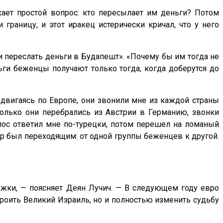
ает простой вопрос: кто пересылает им деньги? Потом
границу, и этот иракец истерически кричал, что у него
и переслать деньги в Будапешт». «Почему бы им тогда не
ьги беженцы получают только тогда, когда доберутся до
едвигаясь по Европе, они звонили мне из каждой страны
 только они перебрались из Австрии в Германию, звонки
лос ответил мне по-турецки, потом перешел на ломаный
мер был переходящим: от одной группы беженцев к другой.
ажки, — поясняет Деян Лучич. — В следующем году евро
троить Великий Израиль, но и полностью изменить судьбу