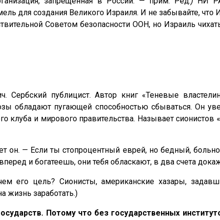
рганизация, запрещенная в России. — прим. Ред.
)
НИ РА
ь для создания Великого Израиля. И не забывайте, что 
твительной Советом безопасности ООН, но Израиль чихать 
. Сербский публицист. Автор книг «Теневые властели
нозы обладают пугающей способностью сбываться. Он у
о клуба и мирового правительства. Называет сионистов 
ет он. — Если ты стопроцентный еврей, но бедный, больно
перед и богатеешь, они тебя обласкают, в два счета докажу
чем его цель? Сионисты, американские хазары, задав
а жизнь заработать.)
государств. Потому что без государственных институт