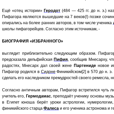
Ещё «отец истории»
Геродот
(484 — 425 гг. до н. э.) н
Пифагора являются вышедшие на 7 веков(!) позже сочи
опирались на более ранних авторов, в том числе ученика
школы пифагорейцев. Согласно этим источникам, -
БИОГРАФИЯ «ИЗБРАННОГО»
выглядит приблизительно следующим образом. Пифаго
предсказала дельфийская
Пифия
, сообщив Мнесарху, чт
радостях, Мнесарх дал своей жене
Партениде
новое 
Пифагор родился в
Сидоне
Финикийском[2] в 570 до н. 
сделать его наследником премудростей своего ремесла, 
Согласно античным авторам, Пифагор встретился чуть ли
учитель его,
Гермодамас
, преподаёт ученику основы муз
в Египет юноша берёт уроки астрологии, нумерологи
финикийского старца
Фалеса
и его ученика астронома и 