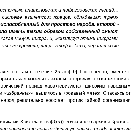
восточных, платоновских и пифагоровских учений…
о системе египетских жрецов, обладавших тремя
риспособленный для простого народа, второй -
огло иметь таким образом собственный смысл,
 какая-нибудь цифра, и, жонглируя этими цифрами,
ешнего времени, напр., Элифас Леви, черпали свою
вляет он сам в течение 25 лет[10]. Постепенно, вместе с
орый начал изменять законы в городах в соответствии с
исторический период характеризуются широким народным
м «
избранных
», вылилось в кровавый мятеж. Спасаясь от
т народ решительно восстает против тайной организации
вниками Христианства[3](
и
)), изучавшего архивы Кротона,
 оно составляло лишь небольшую часть города, который