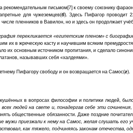
 рекомендательным письмом[7] к своему союзнику фарао
апретные для чужеземцев(
б
). Здесь Пифагор проводит 2
 числе пленников в Вавилон, но и здесь он продолжает учё
графия перекликается «египетским пленом» с биографи
шим их в жреческую касту и научившим всяким премудростям
тало их основным источником пропитания, и сделало синон
латанов, называвших себя «халдеями».
етнему Пифагору свободу и он возвращается на Самос(
г
).
искушённых в вопросах философии и политики людей, был
 всех людей на свете и, понадергав себе эти сочинения
олнять общественные обязанности. Даже поздние почитате
е мужи приезжали к нему на Самос, желая слушать его у
увствовал, как тяжело, подчиняясь законам отечества, 