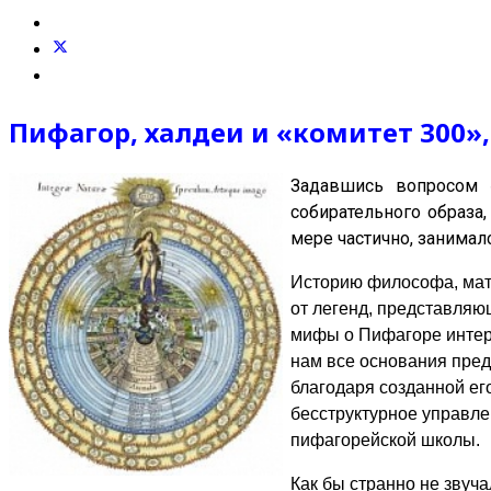
Пифагор, халдеи и «комитет 300»
Задавшись вопросом 
собирательного образа
мере частично, занимал
Историю философа, мат
от легенд, представляющ
мифы о Пифагоре интере
нам все основания пред
благодаря созданной ег
бесструктурное управле
пифагорейской школы.
Как бы странно не звуч