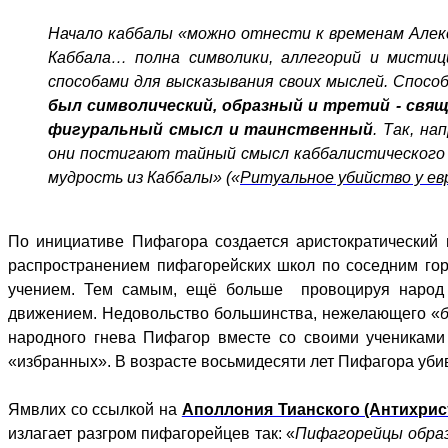
Начало каббалы «можно отнести к временам Алекс
Каббала… полна символики, аллегорий и мистиц
способами для высказывания своих мыслей. Спос
был символический, образный и третий - свя
фигуральный смысл и таинственный
. Так, н
они постигают тайный смысл каббалистического уч
мудрость из Каббалы» («
Ритуальное убийство у ев
По инициативе Пифагора создается аристократический
распространением пифагорейских школ по соседним горо
учением. Тем самым, ещё больше провоцируя народ
движением. Недовольство большинства, нежелающего «
народного гнева Пифагор вместе со своими учениками
«избранных». В возрасте восьмидесяти лет Пифагора убив
Ямвлих со ссылкой на
Аполлония Тианского (Антихрис
излагает разгром пифагорейцев так: «
Пифагорейцы образ