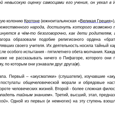
 невысокую оценку самосцами его учения, он уехал в 
кую колонию
Кротоне
(южноитальянская «
Великая Греция
»)
ежественного народа, достигнуть которого возможно 
инуется в чём-то безоговорочно, как дети родителям, 
агора образовали подобие религиозного ордена «бра
вших своего учителя. Их деятельность носила тайный хар
сле особого испытания - пятилетнего обета молчания. Кажд
акже не рассказывать ничего о Пифагоре, которого он
у, по которым они узнавали друг друга(
е
).
апа. Первый – «акусматики» (слушатели), изучавшие «а
 постулаты общечеловеческой морали и обрядовые нас
вороте человеческих жизней. Второй - более сложная фило
владеть тайным знанием
». Третий, высший, этап, предн
кой
». Одной из первых (и немногих) на эту ступень взош