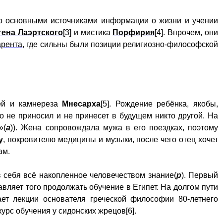
 но основными источниками информации о жизни и учении
гена Лаэртского
[3] и мистика
Порфирия
[4]. Впрочем, они
арента
, где сильны были позиции религиозно-философской
тей и камнереза
Мнесарха
[5]. Рождение ребёнка, якобы,
о не приносил и не принесет в будущем никто другой. На
»(
а
)). Жена сопровождала мужа в его поездках, поэтому
у
, покровителю медицины и музыки, после чего отец хочет
кам.
 себя всё накопленное человечеством знание(
р
). Первый
вляет того продолжать обучение в Египет. На долгом пути
ает лекции основателя греческой философии 80-летнего
курс обучения у сидонских жрецов[6].