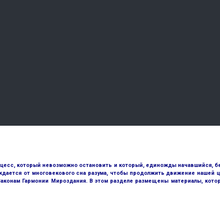
оцесс, который невозможно остановить и который, единожды начавшийся, бе
ждается от многовекового сна разума, чтобы продолжить движение нашей ц
 Законам Гармонии Мироздания. В этом разделе размещены материалы, кото