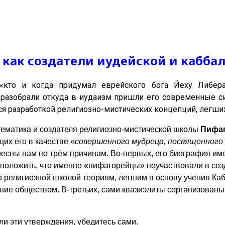
, как создатели иудейской и кабб
«кто и когда придумал еврейского бога Йеху Либера
, разобрали откуда в иудаизм пришли его современные с
ся разработкой религиозно-мистических концепций, легши
ематика и создателя религиозно-мистической школы
Пифаг
их его в качестве «
совершенного мудреца, посвященного 
сны нам по трём причинам. Во-первых, его биография имее
положить, что именно «пифагорейцы» поучаствовали в соз
о религиозной школой теориям, легшим в основу учения К
ние обществом. В-третьих, сами квазиэлиты сорганизованы
али эти утверждения, убедитесь сами.