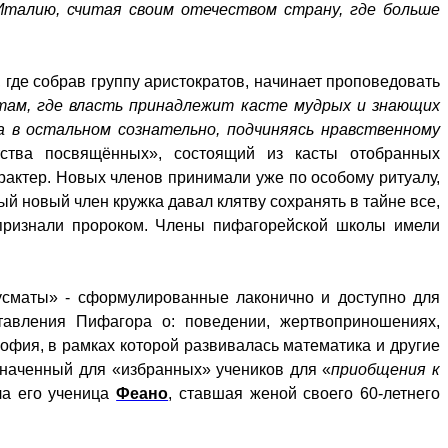
Италию, считая своим отечеством страну, где больше
, где собрав группу аристократов, начинает проповедовать
там, где власть принадлежит касте мудрых и знающих
а в остальном сознательно, подчиняясь нравственному
тства посвящённых», состоящий из касты отобранных
актер. Новых членов принимали уже по особому ритуалу,
ый новый член кружка давал клятву сохранять в тайне все,
и признали пророком. Члены пифагорейской школы имели
кусматы» - сформулированные лаконично и доступно для
тавления Пифагора о: поведении, жертвоприношениях,
софия, в рамках которой развивалась математика и другие
азначенный для «избранных» учеников для «
приобщения к
ла его ученица
Феано
, ставшая женой своего 60-летнего