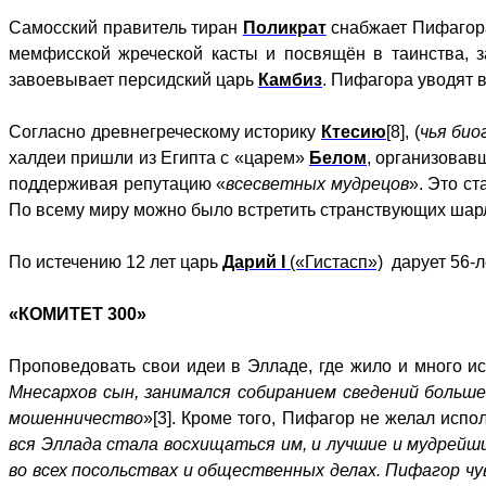
Самосский правитель тиран
Поликрат
снабжает Пифагора
мемфисской жреческой касты и посвящён в таинства, з
завоевывает персидский царь
Камбиз
. Пифагора уводят в
Согласно древнегреческому историку
Ктесию
[8], (
чья био
халдеи пришли из Египта с «царем»
Белом
, организовав
поддерживая репутацию «
всесветных мудрецов
». Это с
По всему миру можно было встретить странствующих шар
По истечению 12 лет царь
Дарий I
(«Гистасп»)
дарует 56-л
«КОМИТЕТ 300»
Проповедовать свои идеи в Элладе, где жило и много 
Мнесархов сын, занимался собиранием сведений больше
мошенничество
»[3]. Кроме того, Пифагор не желал исп
вся Эллада стала восхищаться им, и лучшие и мудрейши
во всех посольствах и общественных делах. Пифагор ч