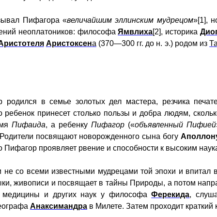
азывал Пифагора «
величайшим эллинским мудрецом
»[1],
нений неоплатоников: философа
Ямвлиха
[2], историка
Дио
Аристотеля
Аристоксен
а
(370—300 гг. до н. э.) родом из
Т
р родился в семье золотых дел мастера, резчика печа
о ребенок принесет столько пользы и добра людям, скольк
имя
Пифаида
, а ребенку
Пифагор
(«
объявленный Пифией
э. Родители посвящают новорожденного сына богу
Аполлон
но Пифагор проявляет рвение и способности к высоким нау
 не со всеми известными мудрецами той эпохи и впитал в
ыки, живописи и посвящает в тайны Природы, а потом напра
и, медицины и других наук у философа
Ферекида
, слуш
географа
Анаксимандра
в Милете. Затем проходит краткий 