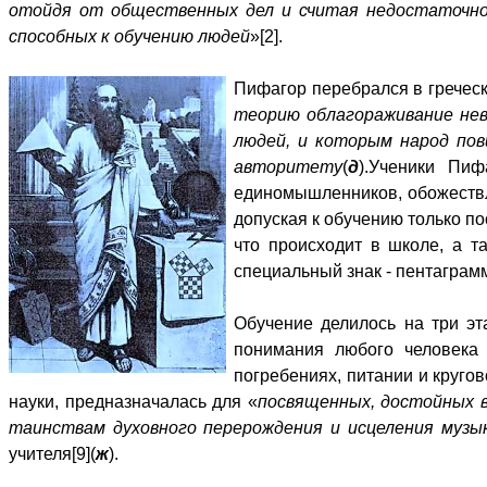
отойдя от общественных дел и считая недостаточной
способных к обучению людей
»[2].
Пифагор перебрался в гречес
теорию облагораживание нев
людей, и которым народ пов
авторитету
(
д
).Ученики Пиф
единомышленников, обожествля
допуская к обучению только по
что происходит в школе, а т
специальный знак - пентаграмм
Обучение делилось на три эт
понимания любого человека
погребениях, питании и круго
науки, предназначалась для «
посвященных, достойных 
таинствам духовного перерождения и исце­ления музы
учителя[9](
ж
).