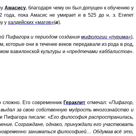
ну
Амасису
, благодаря чему он был допущен к обучению у
2 года, пока Амасис не умирает и в 525 до н. э. Египет
бу у
халдейских «магов»
(
в
).
ей Пифагора и периодом создания
мифологии «пурима»
),
, которые они в течение веков передавали из рода в род,
имом вавилонской культуры и «
предтечами каббалистов
».
о сложно. Его современник
Гераклит
отмечал: «
Пифагор,
, выдал за свою собственную мудрость многознайство и
ли Пифагора писали: «
Его философия распространилась,
чение. Сограждане, однако, принуждали его участвовать
одновременно заниматься философией… Обдумав всё это,