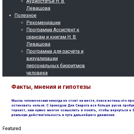
Аудиостатьи Н. В.
Левашова
Полезное
Рекомендации
Программа Ассистент к
сеансам и книгам Н. В.
Левашова
Программа для расчёта и
визуализации
персональных биоритмов
человека
Факты, мнения и гипотезы
Мысль человеческая никогда не стоит на месте, поиск истины это пр
остановить нельзя. С приходом Дня Сварога все больше русов пробу
тернист, нам нужно многое осмыслить и понять, чтобы вернуться к
реальную действительность и пути дальнейшего движения.
Featured