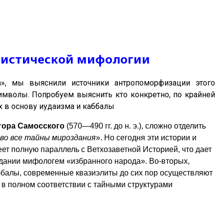
алистической мифологии
», мы выяснили источники антропоморфизации этого
имволы. Попробуем выяснить кто конкретно, по крайней
х в основу иудаизма и каббалы
ора Самосского
(570—490 гг. до н. э.), сложно отделить
во все тайны мироздания
». Но сегодня эти истории и
т полную параллель с Ветхозаветной Историей, что дает
дании мифологем «избранного народа». Во-вторых,
аббалы, современные квазиэлиты до сих пор осуществляют
 в полном соответствии с тайными структурами