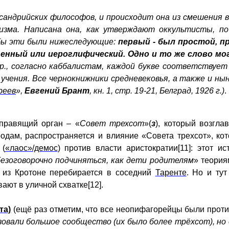
андрийских философов, и происходит она из смешения 
изма. Написана она, как утверждают оккультисты, п
обы эти были нижеследующие:
первый - был простой, п
щенный или иероглифический. Одно и то же слово м
апр., согласно каббалистам, каждой букве соответствует
ения. Все чернокнижники средневековья, а также и нын
реев
»,
Евгений Брант
, кн. 1, стр. 19-21, Белград, 1926 г.)
.
 правящий орган – «
Совет трехсот
»(
з
), который возгла
дам, распространяется и влияние «Совета трехсот», кот
 (
«лаос»/демос
) против власти аристократии[11]: этот 
безоговорочно подчиняться, как дети родителям
» теория
 из Кротоне перебирается в соседний
Таренте
. Но и ту
ают в уличной схватке[12].
та)
(ещё раз отметим, что все неопифагорейцы были проти
овали большое сообщество (их было более трёхсот), но