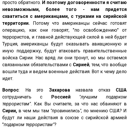
просто обратного.
И поэтому договоренности я считаю
невозможными, более того - нам придется
схватиться с американцами, с турками на сирийской
территории.
Потому что американцы сейчас готовят
операцию, как они говорят, "по освобождению" от
террористов, и главной действующей силой в ней будет
Турция, американцы будут оказывать авиационную и
иную поддержку, будут атаковать правительственные
войска Сирии. Нас вряд ли они тронут, но мы остаемся
связанными обязательствами с
Сирией
, тем, что вообще
вошли туда и ведем военные действия. Вот к чему дело
идет.
Вопрос
: На это
Захарова
назвала отказ
США
сотрудничать с
Россией
"лучшим подарком
террористам"
. Как Вы считаете, за что нас обвиняют в
Сирии,
в чем мы там
"провинились",
по мнению США? И
будут ли наши действия в союзе с сирийской армией
"
подарком террористам"
?