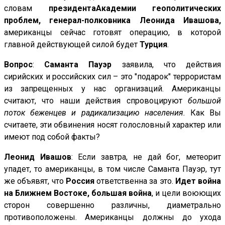
словам
президента
Академии геополитических
проблем, генерал-полковника Леонида Ивашова,
американцы сейчас готовят операцию, в которой
главной действующей силой будет
Турция
.
Вопрос
:
Саманта Пауэр
заявила, что действия
сирийских и российских сил – это "подарок" террористам
из запрещенных у нас организаций. Американцы
считают, что наши действия спровоцируют
большой
поток беженцев и радикализацию населения.
Как Вы
считаете, эти обвинения носят голословный характер или
имеют под собой факты?
Леонид Ивашов
: Если завтра, не дай бог, метеорит
упадет, то американцы, в том числе Саманта Пауэр, тут
же объявят, что
Россия
ответственна за это.
Идет война
на Ближнем Востоке, большая война
, и цели воюющих
сторон совершенно различны, диаметрально
противоположены. Американцы должны до ухода