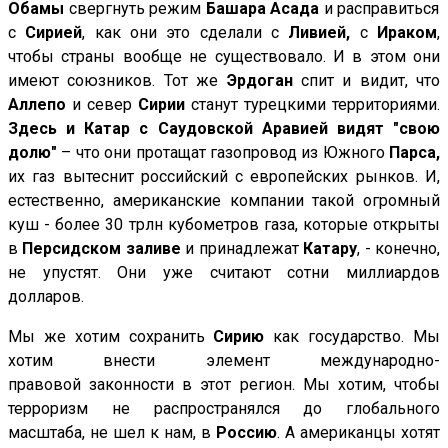
Обамы
свергнуть режим
Башара Асада
и расправиться
с
Сирией
, как они это сделали с
Ливией,
с
Ираком
,
чтобы страны вообще не существовало. И в этом они
имеют союзников. Тот же
Эрдоган
спит и видит, что
Аллепо
и север
Сирии
станут турецкими территориями.
Здесь и Катар с Саудовской Аравией видят "свою
долю"
– что они протащат газопровод из Южного
Парса,
их газ вытеснит российский с европейских рынков. И,
естественно, американские компании такой огромный
куш - более 30 трлн кубометров газа, которые открыты
в
Персидском заливе
и принадлежат
Катару
, - конечно,
не упустят. Они уже считают сотни миллиардов
долларов.
Мы же хотим сохранить
Сирию
как государство. Мы
хотим внести элемент международно-
правовой законности в этот регион. Мы хотим, чтобы
терроризм не распространялся до глобального
масштаба, не шел к нам, в
Россию
. А американцы хотят