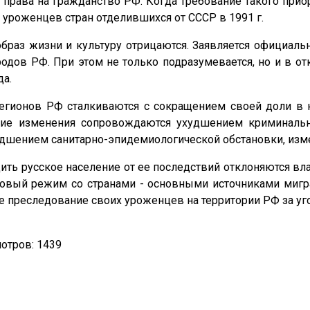
е права на гражданство РФ. Когда требование такого при
 уроженцев стран отделившихся от СССР в 1991 г.
 образ жизни и культуру отрицаются. Заявляется официал
родов РФ. При этом не только подразумевается, но и в о
да.
регионов РФ сталкиваются с сокращением своей доли в 
ие изменения сопровождаются ухудшением криминальн
удшением санитарно-эпидемиологической обстановки, изм
дить русское население от ее последствий отклоняются в
овый режим со странами - основными источниками миграц
 преследование своих уроженцев на территории РФ за уг
отров: 1439