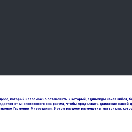
оцесс, который невозможно остановить и который, единожды начавшийся, бе
ждается от многовекового сна разума, чтобы продолжить движение нашей ц
 Законам Гармонии Мироздания. В этом разделе размещены материалы, кото