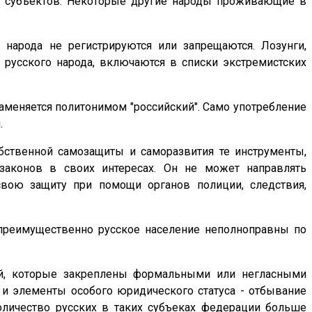
её субъектов. Некоторые другие народы проживающие в
 народа не регистрируются или запрещаются. Лозунги,
русского народа, включаются в списки экстремистских
заменяется политонимом "российский". Само употребление
.
обственной самозащиты и саморазвития те инструменты,
законов в своих интересах. Он не может направлять
свою защиту при помощи органов полиции, следствия,
 преимущественно русское население неполноправны по
гий, которые закреплены формальными или негласными
и элементы особого юридического статуса - отбывание
оличество русских в таких субъеках федерации больше