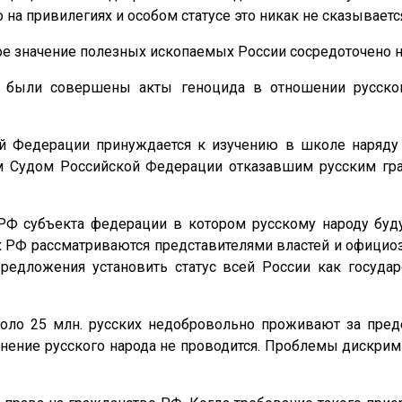
 на привилегиях и особом статусе это никак не сказываетс
е значение полезных ископаемых России сосредоточено на
ы были совершены акты геноцида в отношении русско
ой Федерации принуждается к изучению в школе наряд
ым Судом Российской Федерации отказавшим русским гра
 РФ субъекта федерации в котором русскому народу буд
х РФ рассматриваются представителями властей и официоз
редложения установить статус всей России как государ
коло 25 млн. русских недобровольно проживают за пре
нение русского народа не проводится. Проблемы дискрим