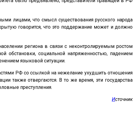
оритета было предъявлено, представители правящей в РФ
ьными лицами, что смысл существования русского народа
ткрытую говорится, что это поддержание может и должно
населении региона в связи с неконтролируемым ростом
ой обстановки, социальной напряженностью, падением
енением языковой ситуации.
ластями РФ со ссылкой на нежелание ухудшить отношения
ии также отвергаются. В то же время, эти государства
оловные преступления.
И
сточник