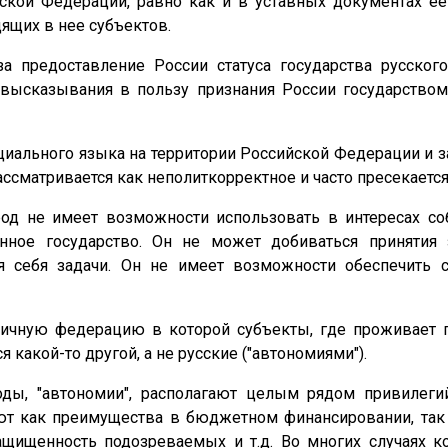
ийской Федерации, равно как и в уставных документах 
ящих в нее субъектов.
а предоставление России статуса государства русского
высказывания в пользу признания России государством 
ициального языка на территории Российской Федерации и 
ассматривается как неполиткорректное и часто пресекается
род не имеет возможности использовать в интересах с
нное государство. Он не может добиваться принятия 
я себя задачи. Он не имеет возможности обеспечить 
ричную федерацию в которой субъекты, где проживает
какой-то другой, а не русские ("автономиями").
оды, "автономии", располагают целым рядом привиле
ют как преимущества в бюджетном финансировании, так 
ащищенность подозреваемых и т.д. Во многих случаях к