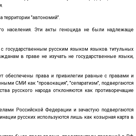
я.
 территории "автономий".
го населения. Эти акты геноцида не были надлежаще
у с государственным русским языком языков титульных
жданам в праве не изучать не государственные языки,
ут обеспечены права и привилегии равные с правами и
ными СМИ как "провокация", "сепаратизм", подвергаются
ства русского народа отклоняются как противоречащие
делами Российской Федерации и зачастую подвергаются
инации русских используются лишь как козырная карта в