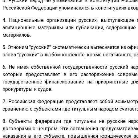
3. Русский народ не упоминается в конституции Росс
Российской Федерации упоминаются в конституциях вход
4. Национальные организации русских, выступающие з
агитационные материалы или публикации, содержащие 
материалов.
5. Этноним "русский" систематически вытесняется из оф
слова "русский" в любом контексте, кроме негативного, р
6. Не имея собственной государственности русский на
которые предоставляет в его распоряжение совреме
государственное финансирование на приоритетные дл
прокуратуры и судов.
7. Российская Федерация представляет собой асиммет
сравнению с субъектами где титульным народом считается 
8. Субъекты федерации где титульны не русские нар
договорами с центром. Эти соглашения предусматрива
наказания в его субъекте, повышенная юридическая з