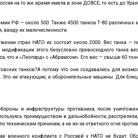
Россия на то же время имела в зоне ДОВСЕ, то есть до Урал
мии РФ — около 500. Также 4500 танков Т-80 различных 
, ввиду их малочисленности.
жении стран НАТО их состоит около 2000. Вес танка — п
модификации этого безусловно превосходного танка веся
а, что и «Леопард» с «Абрамсом». Его вес — свыше 60 тонн
овских танков?А потому что они создавались для возм
а. Это не атакующие, а оборонительные машины. Для блиц
обороны и инфраструктуры противника, после уничтож
пользуясь преимуществом в дальнобойности, расстреляли,
о техническим причинам, а не из-за ответного огня против
ае военного конфликта с Россией у НАТО не будет. Обс