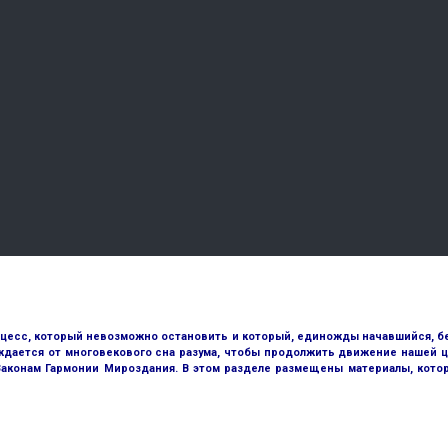
оцесс, который невозможно остановить и который, единожды начавшийся, бе
ждается от многовекового сна разума, чтобы продолжить движение нашей ц
 Законам Гармонии Мироздания. В этом разделе размещены материалы, кото