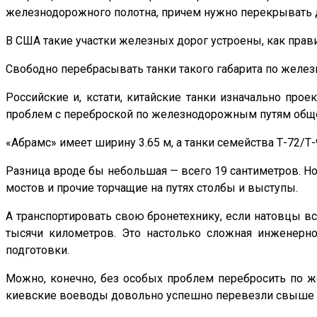
железнодорожного полотна, причем нужно перекрывать д
В США такие участки железных дорог устроены, как прави
Свободно перебрасывать танки такого габарита по жел
Российские и, кстати, китайские танки изначально про
проблем с переброской по железнодорожным путям обще
«Абрамс» имеет ширину 3.65 м, а танки семейства Т-72/Т
Разница вроде бы небольшая — всего 19 сантиметров. Н
мостов и прочие торчащие на путях столбы и выступы.
А транспортировать свою бронетехнику, если натовцы вс
тысячи километров. Это настолько сложная инженерно
подготовки.
Можно, конечно, без особых проблем перебросить по ж
киевские воеводы довольно успешно перевезли свыше дв