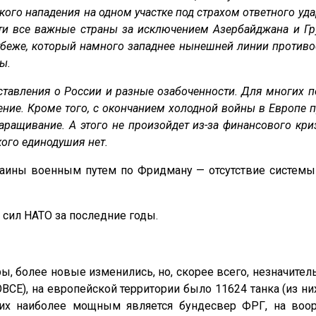
кого нападения на одном участке под страхом ответного уд
чти все важные страны за исключением Азербайджана и Г
беже, который намного западнее нынешней линии противос
ы.
дставления о России и разные озабоченности. Для многих 
рение. Кроме того, с окончанием холодной войны в Европе
аращивание. А этого не произойдет из-за финансового кри
кого единодушия нет.
ины военным путем по Фридману — отсутствие системы 
сил НАТО за последние годы.
, более новые изменились, но, скорее всего, незначител
Е), на европейской территории было 11624 танка (из ни
них наиболее мощным является бундесвер ФРГ, на воо