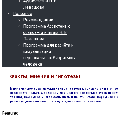
Аудиостатьи Н. В.
Левашова
Полезное
Рекомендации
Программа Ассистент к
сеансам и книгам Н. В.
Левашова
Программа для расчёта и
визуализации
персональных биоритмов
человека
Факты, мнения и гипотезы
Мысль человеческая никогда не стоит на месте, поиск истины это пр
остановить нельзя. С приходом Дня Сварога все больше русов пробу
тернист, нам нужно многое осмыслить и понять, чтобы вернуться к
реальную действительность и пути дальнейшего движения.
Featured