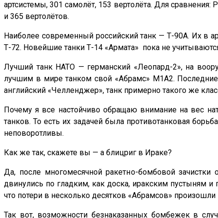
артсистемы, 301 самолёт, 153 вертолёта. Для сравнения: 
и 365 вертолётов.
Наиболее современный российский танк — Т-90А. Их в ар
Т-72. Новейшие танки Т-14 «Армата» пока не учитываются
Лучший танк НАТО — германский «Леопард-2», на воору
лучшим в мире танком свой «Абрамс» М1А2. Последние 
английский «Челленджер», танк примерно такого же класс
Почему я все настойчиво обращаю внимание на вес нат
танков. То есть их задачей была противотанковая борьб
неповоротливы.
Как же так, скажете вы — а блицриг в Ираке?
Да, после многомесячной ракетно-бомбовой зачистки 
двинулись по гладким, как доска, иракским пустыням и 
что потери в несколько десятков «Абрамсов» произошли п
Так вот, возможности безнаказанных бомбежек в случ