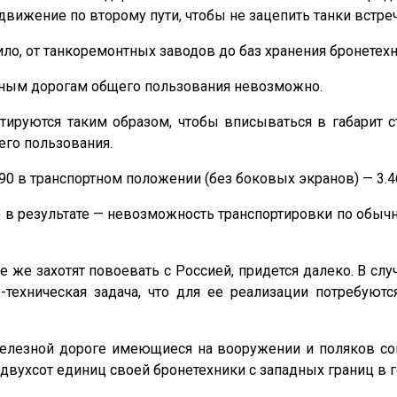
вижение по второму пути, чтобы не зацепить танки встре
ло, от танкоремонтных заводов до баз хранения бронетехн
езным дорогам общего пользования невозможно.
ектируются таким образом, чтобы вписываться в габари
го пользования.
-90 в транспортном положении (без боковых экранов) — 3.4
о в результате — невозможность транспортировки по обы
е же захотят повоевать с Россией, придется далеко. В сл
-техническая задача, что для ее реализации потребую
елезной дороге имеющиеся на вооружении и поляков со
ухсот единиц своей бронетехники с западных границ в г