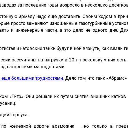
заводах за последние годы возросло в несколько десятков
отонную армаду надо еще доставить. Своим ходом в прин
ые просто заменяют изношенные газотурбинные установки
ать и инженерные части, а это дело не одного дня. Д
тистая и натовские танки будут в ней вязнуть, как вязли г
ии рассчитаны на нагрузку в 20 т, поскольку у них есть
 под натовскими мастодонтами.
с еще большими трудностями
. Дело том, что танк «Абрам
ом «Тигр». Они решали их путем снятия внешних катков 
усениц.
кции корпуса.
по железной дороге возможна — но только в предел