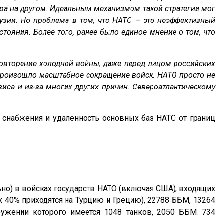
ара на другом. Идеальным механизмом такой стратегии мог
рузии. Но проблема в том, что НАТО – это неэффективный
тояния. Более того, ранее было единое мнение о том, что
повторение холодной войны, даже перед лицом российских
 произошло масштабное сокращение войск. НАТО просто не
зиса и из-за многих других причин. Североатлантическому
снабжения и удаленность основных баз НАТО от границ
ьно) в войсках государств НАТО (включая США), входящих
х 40% приходятся на Турцию и Грецию), 22788 ББМ, 13264
ружении которого имеется 1048 танков, 2050 ББМ, 734