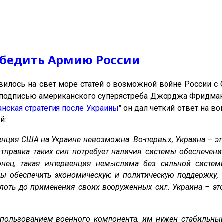
обедить Армию России
вилось на свет море статей о возможной войне России с
 подписью американского суперястреба Джорджа Фридмана
нская стратегия после Украины
" он дал четкий ответ на в
й:
нция США на Украине невозможна. Во-первых, Украина – это
отправка таких сил потребует наличия системы обеспечени
онец, такая интервенция немыслима без сильной систе
ы обеспечить экономическую и политическую поддержку, н
оть до применения своих вооруженных сил. Украина – это
пользованием военного компонента, им нужен стабильн