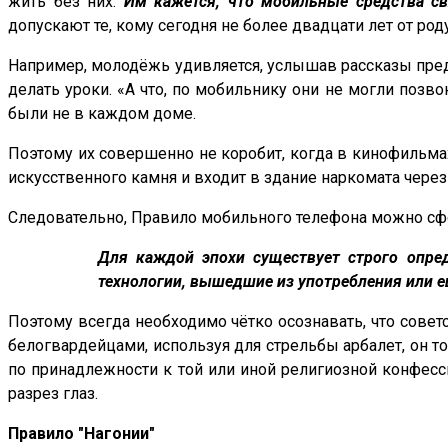
жить без них.
Им кажется, что мобильные средства свя
допускают те, кому сегодня не более двадцати лет от роду
Например, молодёжь удивляется, услышав рассказы предс
делать уроки. «А что, по мобильнику они не могли позв
были не в каждом доме.
Поэтому их совершенно не коробит, когда в кинофильма
искусственного камня и входит в здание наркомата чер
Следовательно, Правило мобильного телефона можно с
Для каждой эпохи существует строго опре
технологии, вышедшие из употребления или е
Поэтому всегда необходимо чётко осознавать, что советс
белогвардейцами, используя для стрельбы арбалет, он то
по принадлежности к той или иной религиозной конфесси
разрез глаз.
Правило "Нагонии"