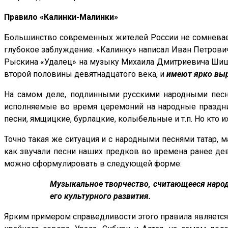
Правило «Калинки-Малинки»
Большинство современных жителей России не сомневается
глубокое заблуждение. «Калинку» написал Иван Петрович
Рыскина «Удалец» на музыку Михаила Дмитриевича Шишки
второй половины девятнадцатого века, и
имеют ярко выр
На самом деле, подлинными русскими народными песн
исполняемые во время церемоний на народные праздники
песни, ямщицкие, бурлацкие, колыбельные и т.п. Но кто и
Точно такая же ситуация и с народными песнями татар, м
как звучали песни наших предков во времена ранее дев
можно сформулировать в следующей форме:
Музыкальное творчество, считающееся народн
его культурного развития.
Ярким примером справедливости этого правила является