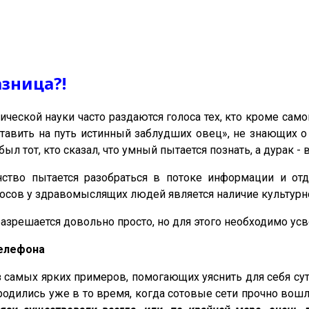
азница?!
ической науки часто раздаются голоса тех, кто кроме само
авить на путь истинный заблудших овец», не знающих о т
был тот, кто сказал, что умный пытается познать, а дурак -
тво пытается разобраться в потоке информации и отд
осов у здравомыслящих людей является наличие культурно
азрешается довольно просто, но для этого необходимо усв
телефона
из самых ярких примеров, помогающих уяснить для себя су
дились уже в то время, когда сотовые сети прочно вошл