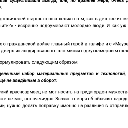
зи существовали всегда, или, по крайней мере, очень 
.
тавителей старшего поколения о том, как в детстве их м
онить?» - искренне недоумевают молодые люди. И как уж
х о гражданской войне главный герой в галифе и с «Мауз
ез дверь из анодированного алюминия с двухкамерным сте
формулировать следующим образом:
делённый набор материальных предметов и технологий,
щё не введённые в оборот.
кий красноармеец не мог носить на груди орден мужества,
же не мог, это очевидно. Значит, говоря об обычаях народ
и, нужно делать поправку именно на различия в отправл