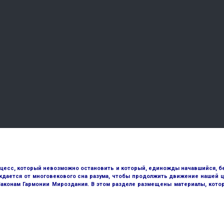
оцесс, который невозможно остановить и который, единожды начавшийся, бе
ждается от многовекового сна разума, чтобы продолжить движение нашей ц
 Законам Гармонии Мироздания. В этом разделе размещены материалы, кото