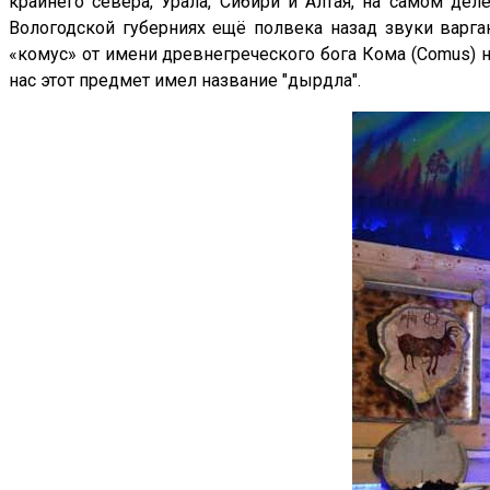
крайнего севера, Урала, Сибири и Алтая, на самом дел
Вологодской губерниях ещё полвека назад звуки варг
«комус» от имени древнегреческого бога Кома (Comus) н
нас этот предмет имел название "дырдла".