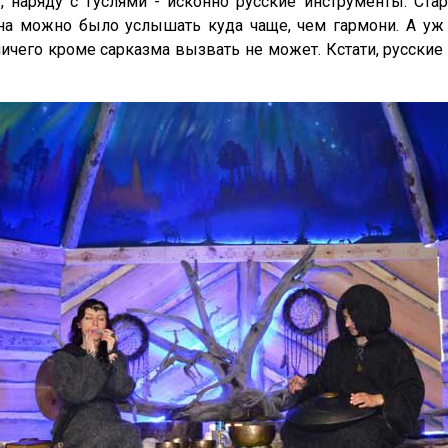
е, наряду с гуслями - исконно русские инструменты. Ста
ана можно было услышать куда чаще, чем гармони. А уж
ичего кроме сарказма вызвать не может. Кстати, русски