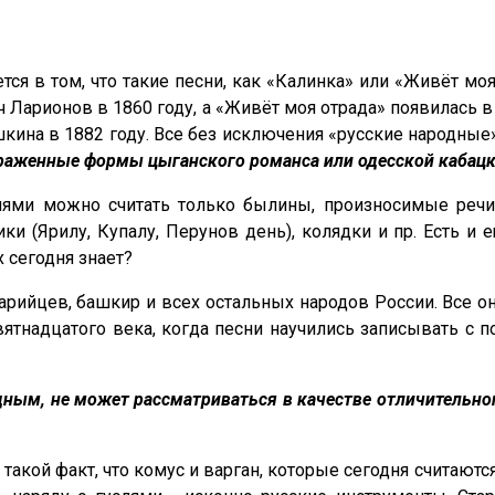
 в том, что такие песни, как «Калинка» или «Живёт моя
 Ларионов в 1860 году, а «Живёт моя отрада» появилась 
на в 1882 году. Все без исключения «русские народные» 
аженные формы цыганского романса или одесской кабацк
ями можно считать только былины, произносимые речит
 (Ярилу, Купалу, Перунов день), колядки и пр. Есть и
х сегодня знает?
арийцев, башкир и всех остальных народов России. Все о
ятнадцатого века, когда песни научились записывать с 
ым, не может рассматриваться в качестве отличительного
 такой факт, что комус и варган, которые сегодня счита