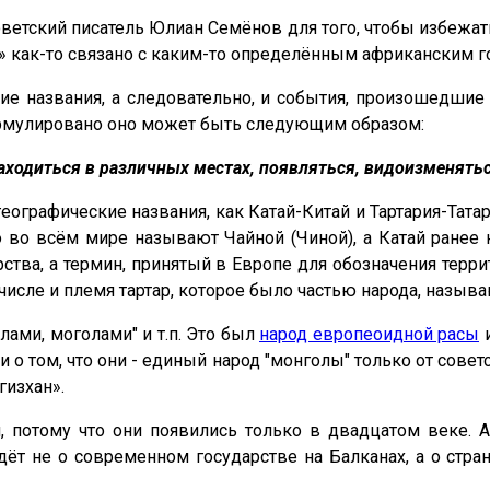
ветский писатель Юлиан Семёнов для того, чтобы избежать
» как-то связано с каким-то определённым африканским г
кие названия, а следовательно, и события, произошедши
формулировано оно может быть следующим образом:
аходиться в различных местах, появляться, видоизменятьс
ографические названия, как Катай-Китай и Тартария-Татар
ю во всём мире называют Чайной (Чиной), а Катай ранее
рства, а термин, принятый в Европе для обозначения тер
 числе и племя тартар, которое было частью народа, назыв
лами, моголами" и т.п. Это был
народ европеоидной расы
и
ли о том, что они - единый народ "монголы" только от сов
гизхан».
 потому что они появились только в двадцатом веке. А
дёт не о современном государстве на Балканах, а о стр