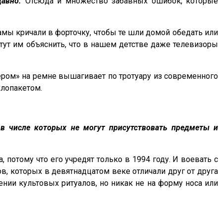
давно.
Отсюда и множество забавных ошибок, которые
амы кричали в форточку, чтобы те шли домой обедать или
 тут им объяснить, что в нашем детстве даже телевизоры
ером» на ремне вышагивает по тротуару из современного
клопакетом.
 в числе которых не могут присутствовать предметы и
 потому что его учредят только в 1994 году. И воевать с
ов, которых в девятнадцатом веке отличали друг от друга
ении культовых ритуалов, но никак не на форму носа или