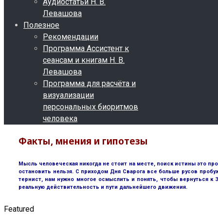
Аудиостатьи Н. В.
Левашова
Полезное
Рекомендации
Программа Ассистент к
сеансам и книгам Н. В.
Левашова
Программа для расчёта и
визуализации
персональных биоритмов
человека
Факты, мнения и гипотезы
Мысль человеческая никогда не стоит на месте, поиск истины это пр
остановить нельзя. С приходом Дня Сварога все больше русов пробу
тернист, нам нужно многое осмыслить и понять, чтобы вернуться к
реальную действительность и пути дальнейшего движения.
Featured