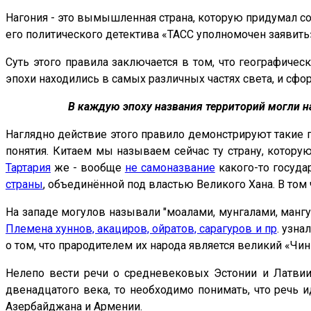
Нагония - это вымышленная страна, которую придумал со
его политического детектива «ТАСС уполномочен заявить
Суть этого правила заключается в том, что географичес
эпохи находились в самых различных частях света, и с
В каждую эпоху названия территорий могли н
Наглядно действие этого правило демонстрируют такие ге
понятия. Китаем мы называем сейчас ту страну, котору
Тартария
же - вообще
не самоназвание
какого-то госуда
страны
, объединённой под властью Великого Хана. В том
На западе могулов называли "моалами, мунгалами, мангу
Племена хуннов, акациров, ойратов, сарагуров и пр
. узна
о том, что прародителем их народа является великий «Чин
Нелепо вести речи о средневековых Эстонии и Латвии,
двенадцатого века, то необходимо понимать, что речь и
Азербайджана и Армении.