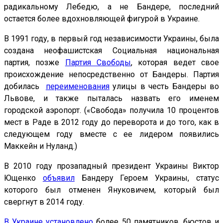
радикальному Лебедю, а не Бандере, последний
остается более вдохновляющей фигурой в Украине.
В 1991 году, в первый год независимости Украины, была
создана неофашистская Социальная национальная
партия, позже
Партия Свободы
, которая ведет свое
происхождение непосредственно от Бандеры. Партия
добилась
переименования
улицы в честь Бандеры во
Львове, и также пыталась назвать его именем
городской аэропорт. («Свобода» получила 10 процентов
мест в Раде в 2012 году до переворота и до того, как в
следующем году вместе с ее лидером появились
Маккейн и Нуланд.)
В 2010 году прозападный президент Украины Виктор
Ющенко
объявил
Бандеру Героем Украины, статус
которого был отменен Януковичем, который был
свергнут в 2014 году.
В Украине установлено
более 50 памятников, бюстов и