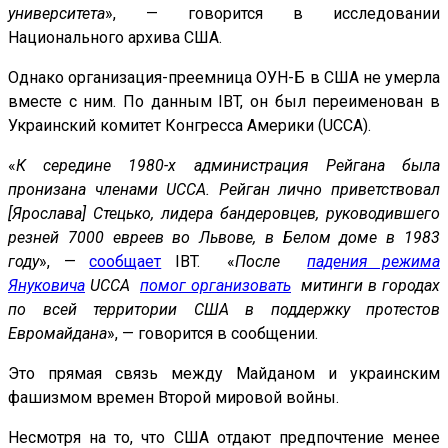
университета
», — говорится в исследовании
Национального архива США.
Однако организация-преемница ОУН-Б в США не умерла
вместе с ним. По данным IBT, он был переименован в
Украинский комитет Конгресса Америки (UCCA).
«
К середине 1980-х администрация Рейгана была
пронизана членами UCCA. Рейган лично приветствовал
[Ярослава] Стецько, лидера бандеровцев, руководившего
резней 7000 евреев во Львове, в Белом доме в 1983
году
», —
сообщает
IBT. «
После
падения режима
Януковича
UCCA
помог организовать
митинги в городах
по всей территории США в поддержку протестов
Евромайдана
», — говорится в сообщении.
Это прямая связь между Майданом и украинским
фашизмом времен Второй мировой войны.
Несмотря на то, что США отдают предпочтение менее