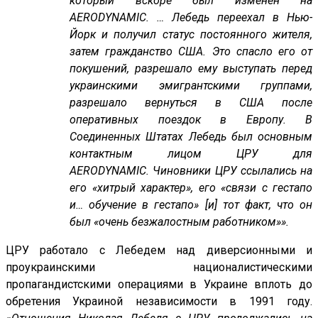
который вскоре был изменен на
AERODYNAMIC. … Лебедь переехал в Нью-
Йорк и получил статус постоянного жителя,
затем гражданство США. Это спасло его от
покушений, разрешало ему выступать перед
украинскими эмигрантскими группами,
разрешало вернуться в США после
оперативных поездок в Европу. В
Соединенных Штатах Лебедь был основным
контактным лицом ЦРУ для
AERODYNAMIC. Чиновники ЦРУ ссылались на
его «хитрый характер», его «связи с гестапо
и… обучение в гестапо» [и] тот факт, что он
был «очень безжалостным работником»».
ЦРУ работало с Лебедем над диверсионными и
проукраинскими националистическими
пропагандистскими операциями в Украине вплоть до
обретения Украиной независимости в 1991 году.