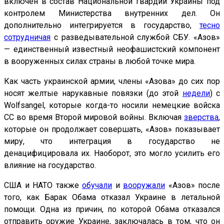
включен в состав Национальной гвардии Украины под
контролем Министерства внутренних дел. Он
дополнительно интегрируется в государство,
тесно
сотрудничая
с разведывательной службой СБУ. «Азов»
— единственный известный неофашистский компонент
в вооруженных силах страны в любой точке мира.
Как часть украинской армии, члены «Азова» до сих пор
носят желтые нарукавные повязки (до этой
недели
) с
Wolfsangel, которые когда-то носили немецкие войска
СС во время Второй мировой войны. Включая
зверства
,
которые он продолжает совершать, «Азов» показывает
миру, что интеграция в государство не
денацифицировала их. Наоборот, это могло усилить его
влияние на государство.
США и НАТО также
обучали
и
вооружали
«Азов» после
того, как Барак Обама отказал Украине в летальной
помощи. Одна из причин, по которой Обама отказался
отправить оружие Украине, заключалась в том, что он