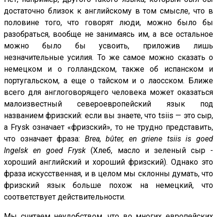
достаточно близок к английскому в том смысле, что в
половине того, что говорят люди, можно было бы
разобраться, вообще не занимаясь им, а все остальное
можно было бы усвоить, приложив лишь
незначительные усилия. То же самое можно сказать о
немецком и о голландском, также об испанском и
португальском, а еще о тайском и о лаосском. Ближе
всего для англоговорящего человека может оказаться
малоизвестный североевропейский язык под
названием фризский: если вы знаете, что tsiis — это сыр,
а Frysk означает «фризский», то не трудно представить,
что означает фраза:
Brea, bûter, en griene tsiis is goed
Ingelsk en goed Frysk
(Хлеб, масло и зеленый сыр -
хороший английский и хороший фризский). Однако это
фраза искусственная, и в целом мы склонны думать, что
фризский язык больше похож на немецкий, что
соответствует действительности.
Мы считаем неудобством, что во многих европейских