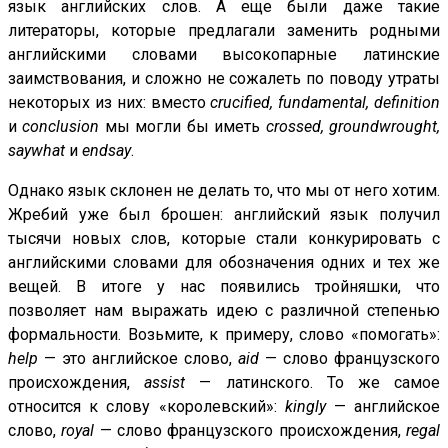
язык английских слов. А еще были даже такие
литераторы, которые предлагали заменить родными
английскими словами высокопарные латинские
заимствования, и сложно не сожалеть по поводу утраты
некоторых из них: вместо
crucified, fundamental, definition
и
conclusion
мы могли бы иметь
crossed, groundwrought,
saywhat
и
endsay
.
Однако язык склонен не делать то, что мы от него хотим.
Жребий уже был брошен: английский язык получил
тысячи новых слов, которые стали конкурировать с
английскими словами для обозначения одних и тех же
вещей. В итоге у нас появились тройняшки, что
позволяет нам выражать идею с различной степенью
формальности. Возьмите, к примеру, слово «помогать»:
help
— это английское слово,
aid
— слово французского
происхождения,
assist
— латинского. То же самое
относится к слову «королевский»:
kingly
— английское
слово,
royal
— слово французского происхождения,
regal