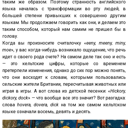
таким же образом. Поэтому странность английского
языка началась с трансформации во рту людей, в
большей степени привыкших к совершенно другим
языкам. Мы продолжаем говорить как они, и делаем это
таким способом, который нам самим не пришел бы в
голову.
Когда вы произносите считалочку «
eeny, meeny, miny,
moe
», у вас когда-нибудь возникало ощущение, что речь
идет о своего рода счете? На самом деле так оно и есть
— это кельтские цифры, которые со временем
претерпели изменения, однако до сих пор можно понять,
что они восходят к словам, которыми пользовались
сельские жители Британии, пересчитывая животных или
играя в игры. А вот слова из детской песенки: «
Hickory,
dickory, dock
» — что вообще все это значит? Вот разгадка:
слова
hovera, dovera, dick
на том же самом кельтском
языке означали восемь, девять и десять.