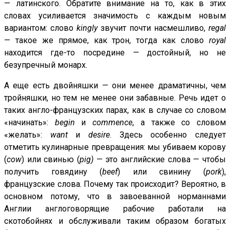
— латинского. Обратите внимание на то, как в этих
словах усиливается значимость с каждым новым
вариантом: слово
kingly
звучит почти насмешливо,
regal
— такое же прямое, как трон, тогда как слово
royal
находится где-то посредине — достойный, но не
безупречный монарх.
А еще есть двойняшки — они менее драматичны, чем
тройняшки, но тем не менее они забавные. Речь идет о
таких англо-французских парах, как в случае со словом
«начинать»:
begin
и
commence
, а также со словом
«желать»:
want
и
desire
. Здесь особенно следует
отметить кулинарные превращения: мы убиваем корову
(
cow
) или свинью (
pig)
— это английские слова — чтобы
получить говядину (
beef
) или свинину (
pork
),
французские слова. Почему так происходит? Вероятно, в
основном потому, что в завоеванной норманнами
Англии англоговорящие рабочие работали на
скотобойнях и обслуживали таким образом богатых