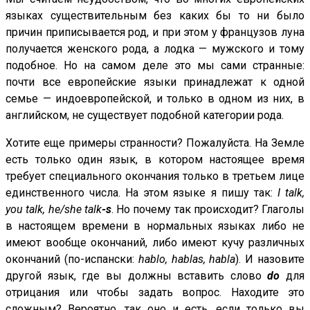
языках существительным без каких бы то ни было
причин приписывается род, и при этом у французов луна
получается женского рода, а лодка — мужского и тому
подобное. Но на самом деле это мы сами странные:
почти все европейские языки принадлежат к одной
семье — индоевропейской, и только в одном из них, в
английском, не существует подобной категории рода.
Хотите еще примеры странности? Пожалуйста. На Земле
есть только один язык, в котором настоящее время
требует специального окончания только в третьем лице
единственного числа. На этом языке я пишу так:
I talk,
you talk, he/she talk
-s
. Но почему так происходит? Глаголы
в настоящем времени в нормальных языках либо не
имеют вообще окончаний, либо имеют кучу различных
окончаний (по-испански:
hablo, hablas, habla
). И назовите
другой язык, где вы должны вставить слово
do
для
отрицания или чтобы задать вопрос. Находите это
сложным? Вероятно, так оно и есть, если только вы