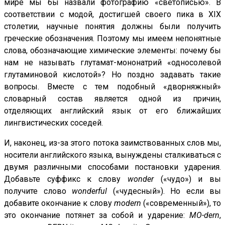
мире мы бы назвали фотографию «светописью». В
соответствии с модой, достигшей своего пика в XIX
столетии, научные понятия должны были получить
греческие обозначения. Поэтому мы имеем непонятные
слова, обозначающие химические элементы: почему бы
нам не называть глутамат-мононатрий «односолевой
глутаминовой кислотой»? Но поздно задавать такие
вопросы. Вместе с тем подобный «дворняжный»
словарный состав является одной из причин,
отделяющих английский язык от его ближайших
лингвистических соседей.
И, наконец, из-за этого потока заимствованных слов мы,
носители английского языка, вынуждены сталкиваться с
двумя различными способами постановки ударения.
Добавьте суффикс к слову
wonder
(«чудо») и вы
получите слово
wonderful
(«чудесный»). Но если вы
добавите окончание к слову
modern
(«современный»), то
это окончание потянет за собой и ударение:
MO-dern
,