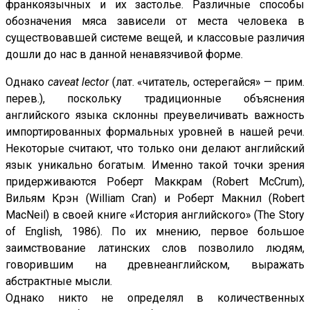
франкоязычных и их застолье. Различные способы
обозначения мяса зависели от места человека в
существовавшей системе вещей, и классовые различия
дошли до нас в данной ненавязчивой форме.
Однако
caveat lector
(лат. «читатель, остерегайся» — прим.
перев.), поскольку традиционные объяснения
английского языка склонны преувеличивать важность
импортированных формальных уровней в нашей речи.
Некоторые считают, что только они делают английский
язык уникально богатым. Именно такой точки зрения
придерживаются Роберт Маккрам (Robert McCrum),
Вильям Крэн (William Cran) и Роберт Макнил (Robert
MacNeil) в своей книге «История английского» (The Story
of English, 1986). По их мнению, первое большое
заимствование латинских слов позволило людям,
говорившим на древнеанглийском, выражать
абстрактные мысли.
Однако никто не определял в количественных