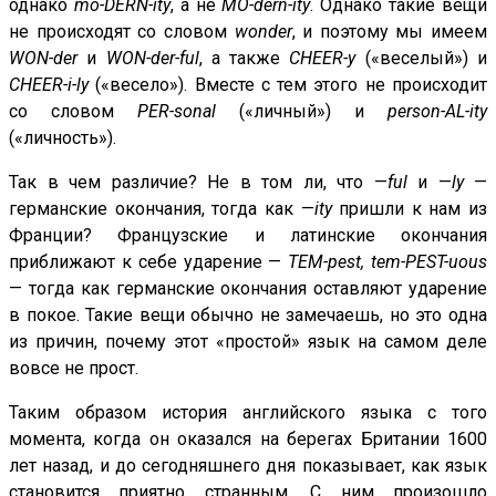
однако
mo-DERN-ity
, а не
MO-dern-ity
. Однако такие вещи
не происходят со словом
wonder
, и поэтому мы имеем
WON-der
и
WON-der-ful
, а также
CHEER-y
(«веселый») и
CHEER-i-ly
(«весело»). Вместе с тем этого не происходит
со словом
PER-sonal
(«личный») и
person-AL-ity
(«личность»).
Так в чем различие? Не в том ли, что —
ful
и —
ly
—
германские окончания, тогда как —
ity
пришли к нам из
Франции? Французские и латинские окончания
приближают к себе ударение —
TEM-pest, tem-PEST-uous
— тогда как германские окончания оставляют ударение
в покое. Такие вещи обычно не замечаешь, но это одна
из причин, почему этот «простой» язык на самом деле
вовсе не прост.
Таким образом история английского языка с того
момента, когда он оказался на берегах Британии 1600
лет назад, и до сегодняшнего дня показывает, как язык
становится приятно странным. С ним произошло