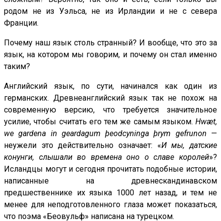
родом не из Уэльса, не из Ирландии и не с севера
Франции.
Почему наш язык столь странный? И вообще, что это за
язык, на котором мы говорим, и почему он стал именно
таким?
Английский язык, по сути, начинался как один из
германских. Древнеанглийский язык так не похож на
современную версию, что требуется значительное
усилие, чтобы считать его тем же самым языком.
Hwæt,
we gardena in geardagum þeodcyninga þrym gefrunon
—
неужели это действительно означает: «
И мы, датские
конунги, слышали во времена оно о славе королей
»?
Исландцы могут и сегодня прочитать подобные истории,
написанные на древнескандинавском
предшественнике их языка 1000 лет назад, и тем не
менее для неподготовленного глаза может показаться,
что поэма «Беовульф» написана на турецком.