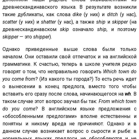
древнескандинавского языка. В результате возникли
такие дубликаты, как слова
dike
(у них) и
ditch
(у нас),
scatter
(у них) и
shatter
(у нас), а также
ship
и
skipper
(на
древнескандинавском
skip
означало
ship
, и поэтому
skipper
— это
shipper
).
Однако приведенные выше слова были только
началом. Они оставили свой отпечаток и на английской
грамматике. К счастью, теперь в школе учителя редко
говорят о том, что неправильно говорить
Which town do
you come from
? (Из какого ты города?) То есть речь идет
о вынесении в конец предлога, вместо того чтобы
вставить его сразу после слова, начинающегося на
wh
. В
таком случае этот вопрос звучал бы так:
From which town
do you come
? В английском языке предложения с
«обособленными предлогами» вполне естественны и
понятны и никому вреда не причиняют. Однако и в
данном случае возникает вопрос о сырости и рыбе: в
нормальных языках предлоги не обособляются и не