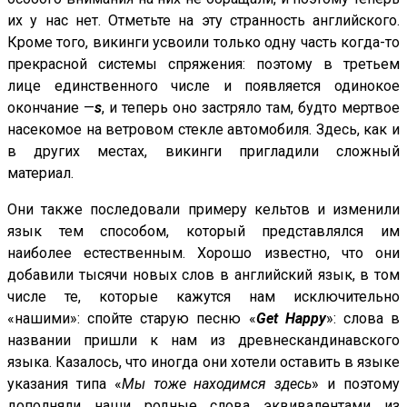
их у нас нет. Отметьте на эту странность английского.
Кроме того, викинги усвоили только одну часть когда-то
прекрасной системы спряжения: поэтому в третьем
лице единственного числе и появляется одинокое
окончание —
s
, и теперь оно застряло там, будто мертвое
насекомое на ветровом стекле автомобиля. Здесь, как и
в других местах, викинги пригладили сложный
материал.
Они также последовали примеру кельтов и изменили
язык тем способом, который представлялся им
наиболее естественным. Хорошо известно, что они
добавили тысячи новых слов в английский язык, в том
числе те, которые кажутся нам исключительно
«нашими»: спойте старую песню «
Get Happy
»: слова в
названии пришли к нам из древнескандинавского
языка. Казалось, что иногда они хотели оставить в языке
указания типа «
Мы тоже находимся здесь
» и поэтому
дополняли наши родные слова эквивалентами из